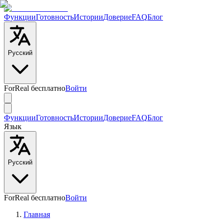
Функции
Готовность
Истории
Доверие
FAQ
Блог
Русский
ForReal бесплатно
Войти
Функции
Готовность
Истории
Доверие
FAQ
Блог
Язык
Русский
ForReal бесплатно
Войти
Главная