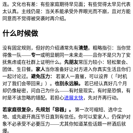
连。文化也有差：有些家庭期待早见面；有些觉得太早见代表
太认真。主线仍是：当关系能承受外界眼光而不崩，且对方能
同意而不觉得被突袭时再介绍。
什么时候做
没有固定规则，但好的介绍通常先有
清楚
。粗略指引：当你觉
得像一队——
专一
或明显朝同一未来走——且你不是只为了安
抚焦虑或在社群上证明什么。
先朋友
常压力较小：轻松聚会、
团体、生日餐。
家人
当你准备好让对方进入你真实生活且你们
一起讨论过。
避免压力：
若家人一直催，可以设界（「时机
对了我们会带回来」）。
也别永远躲。
若已经认真好几个月
却仍像秘密，问自己为什么——有时是现实，有时是恐惧，有
时是不该忽略的错配。若担心
进展太快
，先对齐再行动。
若家庭很复杂，先规划「容器」。
第一次可缩短、选中立
地、或先避开高压节日直到有信任。你可以爱家人，仍保护对
象不必承受不必要压力——尤其你知道某些话题一杯酒后就
爆。