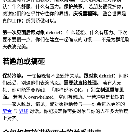
认：什么舒服、什么有压力。
保护关系。
若朋友很保护你，
感谢他们的在乎并守住你的界线。
庆祝里程碑。
整合世界是
真的工作；感到骄傲可以。
第一次见面后跟对象 debrief：
什么轻松、什么有压力、下次
要不要慢一点。你们在建立一起确认的习惯——不是为群组聊
天表演完美。
若尴尬或搞砸
保持冷静。
一顿怪晚餐不会毁掉关系。
跟对象 debrief：
问他
们感受，别逼他们表演感恩。
需要就直接处理。
若有人无
礼，你可能需要界线：「那样说不 OK。」
别立刻逼重复见
面。
若有人 overwhelmed，空间有帮助。**若冲突是长期的
——家人敌意、偏见，或对象拒绝参与——你会进入更难的
契合
与
界线
对话。你能决定你需要对象与你的人在多大程度
上对齐。