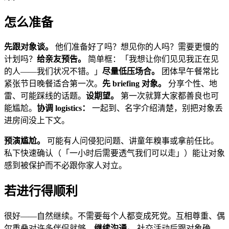
怎么准备
先跟对象谈。
他们准备好了吗？想见你的人吗？需要更慢的
计划吗？
给亲友预告。
简单框：「我想让你们见见我正在见
的人——我们状况不错。」
尽量低压场合。
团体早午餐常比
紧张节日晚餐适合第一次。
先 briefing 对象。
分享个性、地
雷、可能踩线的话题。
设期望。
第一次就算大家都善良也可
能尴尬。
协调 logistics：
一起到、名字介绍清楚，别把对象丢
进房间没上下文。
预演尴尬。
可能有人问侵犯问题、讲童年糗事或拿前任比。
私下快速确认（「一小时后需要透气我们可以走」）能让对象
感到被保护而不必跟你家人对立。
若进行得顺利
很好——自然继续。不需要每个人都变成死党。互相尊重、偶
尔重叠对许多伴侣就够。
继续沟通。
社交活动后跟对象确