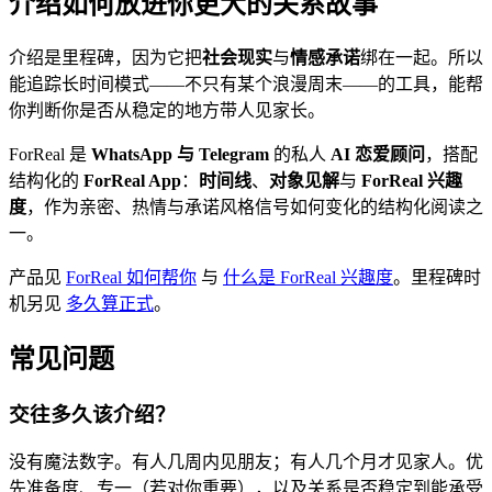
介绍如何放进你更大的关系故事
介绍是里程碑，因为它把
社会现实
与
情感承诺
绑在一起。所以
能追踪长时间模式——不只有某个浪漫周末——的工具，能帮
你判断你是否从稳定的地方带人见家长。
ForReal 是
WhatsApp 与 Telegram
的私人
AI 恋爱顾问
，搭配
结构化的
ForReal App
：
时间线
、
对象见解
与
ForReal 兴趣
度
，作为亲密、热情与承诺风格信号如何变化的结构化阅读之
一。
产品见
ForReal 如何帮你
与
什么是 ForReal 兴趣度
。里程碑时
机另见
多久算正式
。
常见问题
交往多久该介绍？
没有魔法数字。有人几周内见朋友；有人几个月才见家人。优
先准备度、专一（若对你重要），以及关系是否稳定到能承受