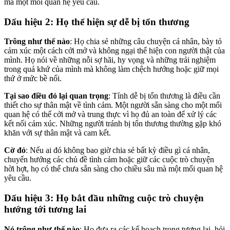
mà một mối quan hệ yêu cầu.
Dấu hiệu 2: Họ thể hiện sự dễ bị tổn thương
Trông như thế nào
: Họ chia sẻ những câu chuyện cá nhân, bày tỏ
cảm xúc một cách cởi mở và không ngại thể hiện con người thật của
mình. Họ nói về những nỗi sợ hãi, hy vọng và những trải nghiệm
trong quá khứ của mình mà không làm chệch hướng hoặc giữ mọi
thứ ở mức bề nổi.
Tại sao điều đó lại quan trọng
: Tính dễ bị tổn thương là điều cần
thiết cho sự thân mật về tình cảm. Một người sẵn sàng cho một mối
quan hệ có thể cởi mở và trung thực vì họ đủ an toàn để xử lý các
kết nối cảm xúc. Những người tránh bị tổn thương thường gặp khó
khăn với sự thân mật và cam kết.
Cờ đỏ
: Nếu ai đó không bao giờ chia sẻ bất kỳ điều gì cá nhân,
chuyển hướng các chủ đề tình cảm hoặc giữ các cuộc trò chuyện
hời hợt, họ có thể chưa sẵn sàng cho chiều sâu mà một mối quan hệ
yêu cầu.
Dấu hiệu 3: Họ bắt đầu những cuộc trò chuyện
hướng tới tương lai
Nó trông như thế nào
: Họ đưa ra các kế hoạch trong tương lai, hỏi