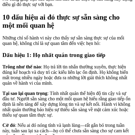
điều gì đó thực sự với bạn.
10 dấu hiệu ai đó thực sự sẵn sàng cho
một mối quan hệ
Những chỉ số hành vi này cho thấy sự sẵn sàng thực sự của mối
quan hệ, không chỉ là sự quan tâm đến việc hẹn hò:
Dấu hiệu 1: Họ nhất quán trong giao tiếp
Trông như thế nào
: Họ trả lời tin nhắn thường xuyên, thực hiện
đúng kế hoạch và duy trì các kiểu liên lạc ổn định. Họ không biến
mất trong nhiều ngày hoặc đưa ra những lời giải thích không nhất
quán về hành vi của mình.
Tại sao lại quan trọng
: Tính nhất quán thể hiện độ tin cậy và sự
đầu tư. Người sẵn sàng cho một mối quan hệ hiểu rằng giao tiếp ổn
định là nền tảng để xây dựng lòng tin và sự kết nối. Hành vi không
nhất quán thường báo hiệu sự thiếu sẵn sàng về mặt cảm xúc hoặc
thiếu sự quan tâm thực sự.
Cờ đỏ
: Nếu ai đó nóng tính và lạnh lùng—rất gắn bó trong tuần
này, tuần sau lại xa cách—họ có thể chưa sẵn sàng cho sự cam kết