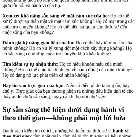
giữa lời nói và hành vi của họ.
Xem xét khả năng sẵn sàng về mặt cảm xúc của họ
: Họ có thể
xử lý được sự thân mật về mặt cảm xúc không? Họ có mặt trong các
cuộc trò chuyện không? Họ có thể hiện sự quan tâm thực sự đến
cuộc sống của bạn không?
Đánh giá kỹ năng giao tiếp của họ
: Họ có thể bày tỏ nhu cầu của
mình không? Họ có xử lý xung đột một cách xây dựng không? Họ
có sẵn sàng có những cuộc trò chuyện khó khăn không?
Tìm kiếm sự tự nhận thức
: Họ có hiểu khuôn mẫu của mình
không? Họ có thể chịu trách nhiệm về hành động của mình không?
Họ có đang nỗ lực phát triển cá nhân không?
Hãy tin vào trực giác của bạn
: Nếu có điều gì đó không ổn, hãy
chú ý. Trực giác của bạn thường nhận ra những dấu hiệu tinh tế cho
thấy ai đó chưa sẵn sàng, ngay cả khi họ nói như vậy.
Sự sẵn sàng thể hiện dưới dạng hành vi
theo thời gian—không phải một lời hứa
Danh sách kiểm tra có ích, nhưng bài kiểm tra thực sự là
hành vi
theo thời gian
: tính nhất quán, tính dễ bị tổn thương và liệu những