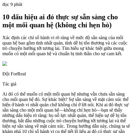
đọc 9 phút
10 dấu hiệu ai đó thực sự sẵn sàng cho
một mối quan hệ (không chỉ hẹn hò)
Xác định các chỉ số hành vi rõ ràng về mức độ sẵn sàng của mối
quan hệ bao gồm tính nhất quán, tính dễ bị tổn thương và các cuộc
trò chuyện hướng tới tương lai. Tìm hiểu sự khác biệt giữa mong
muốn có một mối quan hệ và chuẩn bị tinh thần cho sự cam kết.
Đội ForReal
Tác giả
Ai đó có thể muốn có một mối quan hệ nhưng vẫn chưa sẵn sàng
cho mối quan hệ đó. Sự khác biệt? Sự sẵn sàng về mặt cảm xúc thể
hiện ở hành vi nhất quán chứ không chỉ ở lời nói. Khi ai đó thực sự
sẵn sàng cho một mối quan hệ—không chỉ hẹn hò—bạn sẽ thấy
những dấu hiệu rõ ràng: họ nỗ lực nhất quán, thể hiện sự dễ bị tổn
thương, bắt đầu những cuộc trò chuyện hướng tới tương lai và thể
hiện sự sẵn sàng về mặt cảm xúc. Trong hướng dẫn này, chúng ta sẽ
khám phá 10 chỉ số hành vi cụ thể tiết lộ liệu ai đó có thực sự sẵn