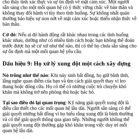
cho thấy tính xác thực và sự ổn định về mặt cảm xúc. Một người
sẵn sàng cho một mối quan hệ có ý thức vững chắc về bản thân và
không thay đổi hành vi tùy theo tình huống. Sự không nhất quán
thường báo hiệu sự non nớt về mặt cảm xúc hoặc thiếu nhận thức về
bản thân.
Cờ đỏ
: Nếu ai đó hành động rất khác nhau trong các tình huống
khác nhau, dường như có nhiều tính cách hoặc bạn không thể đoán
trước được họ sẽ cư xử như thế nào, thì có thể họ chưa sẵn sàng cho
sự ổn định mà một mối quan hệ yêu cầu.
Dấu hiệu 9: Họ xử lý xung đột một cách xây dựng
Nó trông như thế nào
: Khi nảy sinh bất đồng, họ giữ bình tĩnh,
lắng nghe quan điểm của bạn và tìm cách giải quyết thay vì leo
thang hoặc đóng cửa. Họ có thể có những cuộc trò chuyện khó
khăn mà không trở nên phòng thủ hoặc bác bỏ.
Tại sao điều đó lại quan trọng
: Kỹ năng giải quyết xung đột là
điều cần thiết cho các mối quan hệ lâu dài. Người sẵn sàng có thể
giải quyết những bất đồng vì họ hiểu rằng xung đột là bình thường
và có thể giải quyết thông qua giao tiếp. Những người không thể
giải quyết xung đột thường gặp khó khăn trong việc duy trì mối
quan hệ lâu dài.