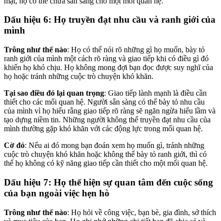
mật, họ có thể chưa sẵn sàng cho một mối quan hệ.
Dấu hiệu 6: Họ truyền đạt nhu cầu và ranh giới của
mình
Trông như thế nào
: Họ có thể nói rõ những gì họ muốn, bày tỏ
ranh giới của mình một cách rõ ràng và giao tiếp khi có điều gì đó
khiến họ khó chịu. Họ không mong đợi bạn đọc được suy nghĩ của
họ hoặc tránh những cuộc trò chuyện khó khăn.
Tại sao điều đó lại quan trọng
: Giao tiếp lành mạnh là điều cần
thiết cho các mối quan hệ. Người sẵn sàng có thể bày tỏ nhu cầu
của mình vì họ hiểu rằng giao tiếp rõ ràng sẽ ngăn ngừa hiểu lầm và
tạo dựng niềm tin. Những người không thể truyền đạt nhu cầu của
mình thường gặp khó khăn với các động lực trong mối quan hệ.
Cờ đỏ
: Nếu ai đó mong bạn đoán xem họ muốn gì, tránh những
cuộc trò chuyện khó khăn hoặc không thể bày tỏ ranh giới, thì có
thể họ không có kỹ năng giao tiếp cần thiết cho một mối quan hệ.
Dấu hiệu 7: Họ thể hiện sự quan tâm đến cuộc sống
của bạn ngoài việc hẹn hò
Trông như thế nào
: Họ hỏi về công việc, bạn bè, gia đình, sở thích