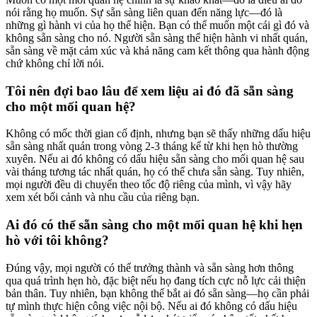
nói rằng họ muốn. Sự sẵn sàng liên quan đến năng lực—đó là
những gì hành vi của họ thể hiện. Bạn có thể muốn một cái gì đó và
không sẵn sàng cho nó. Người sẵn sàng thể hiện hành vi nhất quán,
sẵn sàng về mặt cảm xúc và khả năng cam kết thông qua hành động
chứ không chỉ lời nói.
Tôi nên đợi bao lâu để xem liệu ai đó đã sẵn sàng
cho một mối quan hệ?
Không có mốc thời gian cố định, nhưng bạn sẽ thấy những dấu hiệu
sẵn sàng nhất quán trong vòng 2-3 tháng kể từ khi hẹn hò thường
xuyên. Nếu ai đó không có dấu hiệu sẵn sàng cho mối quan hệ sau
vài tháng tương tác nhất quán, họ có thể chưa sẵn sàng. Tuy nhiên,
mọi người đều di chuyển theo tốc độ riêng của mình, vì vậy hãy
xem xét bối cảnh và nhu cầu của riêng bạn.
Ai đó có thể sẵn sàng cho một mối quan hệ khi hẹn
hò với tôi không?
Đúng vậy, mọi người có thể trưởng thành và sẵn sàng hơn thông
qua quá trình hẹn hò, đặc biệt nếu họ đang tích cực nỗ lực cải thiện
bản thân. Tuy nhiên, bạn không thể bắt ai đó sẵn sàng—họ cần phải
tự mình thực hiện công việc nội bộ. Nếu ai đó không có dấu hiệu