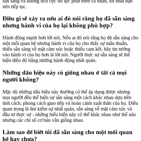
sẵn sàng và không tích cực nỗ lực phát triển cá nhân, tốt nhất bạn
nên tiếp tục.
Điều gì sẽ xảy ra nếu ai đó nói rằng họ đã sẵn sàng
nhưng hành vi của họ lại không phù hợp?
Hành động mạnh hơn lời nói. Nếu ai đó nói rằng họ đã sẵn sàng cho
một mối quan hệ nhưng hành vi của họ cho thấy sự mâu thuẫn,
thiếu sẵn sàng về mặt cảm xúc hoặc thiếu cam kết, hãy tin tưởng
vào hành vi của họ hơn là lời nói. Người thực sự sẵn sàng sẽ thể
hiện điều đó bằng những hành động nhất quán.
Những dấu hiệu này có giống nhau ở tất cả mọi
người không?
Mặc dù những dấu hiệu này thường có thể áp dụng được nhưng
mọi người đều thể hiện sự sẵn sàng một cách khác nhau dựa trên
tính cách, phong cách giao tiếp và hoàn cảnh xuất thân của họ. Điều
quan trọng là tìm kiếm sự nhất quán, sẵn sàng về mặt cảm xúc và
đầu tư thực sự - những biểu hiện này có thể khác nhau như thế nào
nhưng các chỉ số cơ bản vẫn giống nhau.
Làm sao để biết tôi đã sẵn sàng cho một mối quan
hệ hay chưa?