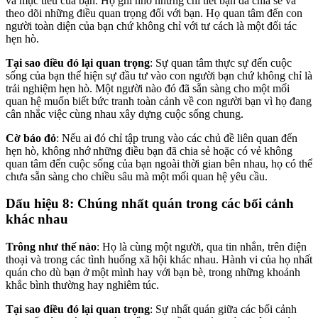
và mục tiêu của bạn. Họ ghi nhớ những chi tiết bạn đã chia sẻ và
theo dõi những điều quan trọng đối với bạn. Họ quan tâm đến con
người toàn diện của bạn chứ không chỉ với tư cách là một đối tác
hẹn hò.
Tại sao điều đó lại quan trọng
: Sự quan tâm thực sự đến cuộc
sống của bạn thể hiện sự đầu tư vào con người bạn chứ không chỉ là
trải nghiệm hẹn hò. Một người nào đó đã sẵn sàng cho một mối
quan hệ muốn biết bức tranh toàn cảnh về con người bạn vì họ đang
cân nhắc việc cùng nhau xây dựng cuộc sống chung.
Cờ báo đỏ
: Nếu ai đó chỉ tập trung vào các chủ đề liên quan đến
hẹn hò, không nhớ những điều bạn đã chia sẻ hoặc có vẻ không
quan tâm đến cuộc sống của bạn ngoài thời gian bên nhau, họ có thể
chưa sẵn sàng cho chiều sâu mà một mối quan hệ yêu cầu.
Dấu hiệu 8: Chúng nhất quán trong các bối cảnh
khác nhau
Trông như thế nào
: Họ là cùng một người, qua tin nhắn, trên điện
thoại và trong các tình huống xã hội khác nhau. Hành vi của họ nhất
quán cho dù bạn ở một mình hay với bạn bè, trong những khoảnh
khắc bình thường hay nghiêm túc.
Tại sao điều đó lại quan trọng
: Sự nhất quán giữa các bối cảnh