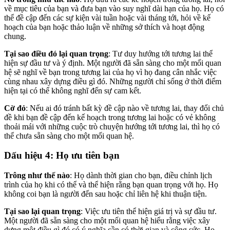
về mục tiêu của bạn và đưa bạn vào suy nghĩ dài hạn của họ. Họ có
thể đề cập đến các sự kiện vài tuần hoặc vài tháng tới, hỏi về kế
hoạch của bạn hoặc thảo luận về những sở thích và hoạt động
chung.
Tại sao điều đó lại quan trọng
: Tư duy hướng tới tương lai thể
hiện sự đầu tư và ý định. Một người đã sẵn sàng cho một mối quan
hệ sẽ nghĩ về bạn trong tương lai của họ vì họ đang cân nhắc việc
cùng nhau xây dựng điều gì đó. Những người chỉ sống ở thời điểm
hiện tại có thể không nghĩ đến sự cam kết.
Cờ đỏ
: Nếu ai đó tránh bất kỳ đề cập nào về tương lai, thay đổi chủ
đề khi bạn đề cập đến kế hoạch trong tương lai hoặc có vẻ không
thoải mái với những cuộc trò chuyện hướng tới tương lai, thì họ có
thể chưa sẵn sàng cho một mối quan hệ.
Dấu hiệu 4: Họ ưu tiên bạn
Trông như thế nào
: Họ dành thời gian cho bạn, điều chỉnh lịch
trình của họ khi có thể và thể hiện rằng bạn quan trọng với họ. Họ
không coi bạn là người đến sau hoặc chỉ liên hệ khi thuận tiện.
Tại sao lại quan trọng
: Việc ưu tiên thể hiện giá trị và sự đầu tư.
Một người đã sẵn sàng cho một mối quan hệ hiểu rằng việc xây
dựng một điều gì đó có ý nghĩa cần có thời gian và công sức. Họ