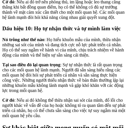
Cờ đỏ
: Nếu ai đó trở nên phòng thủ, im lặng hoặc leo thang căng
thẳng khi bất đồng quan điểm, họ có thể không có đủ sự trưởng
thành về mặt cảm xúc cần thiết cho một mối quan hệ. Các mối quan
hệ lành mạnh đòi hỏi khả năng cùng nhau giải quyết xung đột.
Dấu hiệu 10: Họ tự nhận thức và tự mình làm việc
Nó trông như thế nào
: Họ hiểu khuôn mẫu của mình, thừa nhận
những sai sót của mình và đang tích cực nỗ lực phát triển cá nhân.
Họ có thể suy ngẫm về hành vi của mình, chịu trách nhiệm về hành
động của mình và thể hiện sự sẵn sàng cải thiện.
Tại sao điều đó lại quan trọng
: Sự tự nhận thức là rất quan trọng
cho các mối quan hệ lành mạnh. Người đã sẵn sàng hiểu rằng các
mối quan hệ đòi hỏi sự phát triển cá nhân và sẵn sàng thực hiện
công việc. Những người thiếu nhận thức về bản thân thường lặp lại
những khuôn mẫu không lành mạnh và gặp khó khăn với các động
lực trong mối quan hệ.
Cờ đỏ
: Nếu ai đó không thể thừa nhận sai sót của mình, đổ lỗi cho
người khác về vấn đề của họ hoặc không tỏ ra quan tâm đến sự phát
triển cá nhân, họ có thể chưa sẵn sàng cho việc tự suy ngẫm mà một
mối quan hệ yêu cầu.
Sự khác biệt giữa mong muốn có một mối