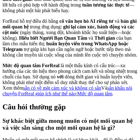
lời hứa có phù hợp với hành động trong
tuần tương tác thực tế
—
không phải một bài phát biểu hay.
ForReal hỗ trợ điều đó bằng
cố vấn hẹn hò AI riêng tư
và
bản ghi
mối quan hệ
trong ứng dụng:
ghi lại cảm xúc, hành động và các
cột mốc
(ngày tháng, xung đột, khoảnh khắc họ xuất hiện—hoặc
không).
Hiểu biết Người Bạn Quan Tâm
và
Thời gian
của bạn
làm cho mẫu hiển thị;
huấn luyện viên trong WhatsApp hoặc
Telegram
trợ giúp khi bạn cần ngôn ngữ hoặc bước tiếp theo mà
không cần truyền tải cuộc sống của mình lên cuộc trò chuyện nhóm.
Mức độ quan tâm ForReal
là một thấu kính có cấu trúc—xu
hướng của các tín hiệu theo phong cách cam kết và nồng nhiệt trong
chuỗi của bạn. Sử dụng nó
với
dòng thời gian và huấn luyện viên,
không phải như một điểm số duy nhất thay thế cho sự phán xét.
Xem thêm
sẵn có về mặt cảm xúc và không có sẵn
Và
sân khấu nói
chuyện
.
ForReal giúp ích như thế nào
;
Mức độ quan tâm
.
Câu hỏi thường gặp
Sự khác biệt giữa mong muốn có một mối quan hệ
và việc sẵn sàng cho một mối quan hệ là gì?
Muốn có một mối quan hệ chính là sự khao khát—đó là điều ai đó