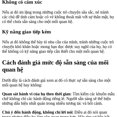
Không có cảm xúc
Nếu ai đó im lặng trong những cuộc trò chuyện sâu sắc, né tránh
các chủ đề tình cảm hoặc có vẻ không thoải mái với sự thân mật, họ
có thể chưa sẵn sàng cho một mối quan hệ.
Kỹ năng giao tiếp kém
Nếu ai đó không thể bày tỏ nhu cầu của mình, tránh những cuộc trò
chuyện khó khăn hoặc mong bạn đọc được suy nghĩ của họ, họ có
thể không có kỹ năng giao tiếp cần thiết cho một mối quan hệ.
Cách đánh giá mức độ sẵn sàng của mối
quan hệ
Dưới đây là cách đánh giá xem ai đó có thực sự sẵn sàng cho một
mối quan hệ hay không:
Quan sát hành vi của họ theo thời gian
: Tìm kiếm các khuôn mẫu
chứ không chỉ các hành động riêng lẻ. Người sẵn sàng sẽ thể hiện
những dấu hiệu nhất quán trong nhiều tương tác và bối cảnh.
Chú ý đến hành động, không chỉ lời nói
: Điều ai đó nói quan
trọng nhưng điều họ làm còn quan trọng hơn. Hãy tìm sự liên kết