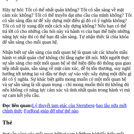
Hãy tự hỏi: Tôi có thể nhất quán không? Tôi có sẵn sàng về mặt
cảm xúc không? Tôi có thể truyền đạt nhu cầu của mình không? Tôi
có sẵn sàng đầu tư để xây dựng một điều gì đó có ý nghĩa không?
Tôi có xử lý xung đột một cách xây dựng không? Nếu bạn có thể
trả lời có cho những câu hỏi này và hành vi của bạn thể hiện những
năng lực này thì có thể bạn đã sẵn sàng. Tự nhận thức là chìa khóa
để sẵn sàng cho mối quan hệ.
Nhận biết sự sẵn sàng của mối quan hệ là quan sát các khuôn mẫu
hành vi nhất quán chứ không chỉ lắng nghe lời nói. Một người thực
sự sẵn sàng cho một mối quan hệ sẽ thể hiện điều đó thông qua giao
tiếp nhất quán, sẵn sàng về mặt cảm xúc, dễ bị tổn thương, suy nghĩ
hướng tới tương lai và đầu tư thực sự vào việc xây dựng một điều gì
đó có ý nghĩa. Sự khác biệt giữa mong muốn có một mối quan hệ
và sự sẵn sàng là rất quan trọng - chỉ mong muốn thôi thì không đủ
nếu không có năng lực cảm xúc và tính nhất quán trong hành vi mà
sự cam kết yêu cầu.
Đọc liên quan:
Lý thuyết tam giác của Sternberg
·
bao lâu nữa mới
chính thức
·
ForReal giúp đỡ như thế nào
Thẻ
#
sự sẵn sàng của mối quan hệ
#
sự cam kết
#
hẹn hò
#
dấu hiệu mối