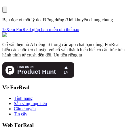
Bạn đọc vì một lý do. Đừng dừng ở lời khuyên chung chung.
✨
Xem ForReal giúp bạn miễn phí thế nào
Cố vấn hẹn hò AI riêng tư trong các app chat bạn dùng. ForReal
biến các cuộc trò chuyện với cố vấn thành hiểu biết có cấu trúc trên
hành trình từ crush đến đôi. Ưu tiên riêng tư.
Về ForReal
Tính năng
Sẵn sàng mục tiêu
Câu chuyện
Tin cậy
Web ForReal