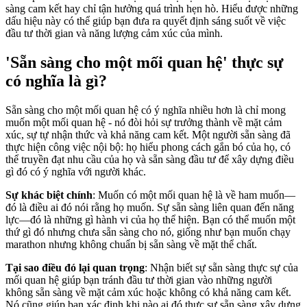
sàng cam kết hay chỉ tận hưởng quá trình hẹn hò. Hiểu được những
dấu hiệu này có thể giúp bạn đưa ra quyết định sáng suốt về việc
đầu tư thời gian và năng lượng cảm xúc của mình.
'Sẵn sàng cho một mối quan hệ' thực sự
có nghĩa là gì?
Sẵn sàng cho một mối quan hệ có ý nghĩa nhiều hơn là chỉ mong
muốn một mối quan hệ - nó đòi hỏi sự trưởng thành về mặt cảm
xúc, sự tự nhận thức và khả năng cam kết. Một người sẵn sàng đã
thực hiện công việc nội bộ: họ hiểu phong cách gắn bó của họ, có
thể truyền đạt nhu cầu của họ và sẵn sàng đầu tư để xây dựng điều
gì đó có ý nghĩa với người khác.
Sự khác biệt chính
: Muốn có một mối quan hệ là về ham muốn—
đó là điều ai đó nói rằng họ muốn. Sự sẵn sàng liên quan đến năng
lực—đó là những gì hành vi của họ thể hiện. Bạn có thể muốn một
thứ gì đó nhưng chưa sẵn sàng cho nó, giống như bạn muốn chạy
marathon nhưng không chuẩn bị sẵn sàng về mặt thể chất.
Tại sao điều đó lại quan trọng
: Nhận biết sự sẵn sàng thực sự của
mối quan hệ giúp bạn tránh đầu tư thời gian vào những người
không sẵn sàng về mặt cảm xúc hoặc không có khả năng cam kết.
Nó cũng giúp bạn xác định khi nào ai đó thực sự sẵn sàng xây dựng