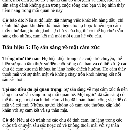
sẵn sàng dành không gian trong cuộc sống cho bạn vì họ nhìn thấy
tiềm năng trong mối quan hệ này.
Cờ báo đỏ
: Nếu ai đó luôn đặt những việc khác lên hàng đầu, chỉ
dành thời gian khi điều đó thuận tiện cho họ hoặc khiến bạn cảm
thấy như đang tranh giành sự chú ý của họ, thì có thể họ chưa sẵn
sàng cho những cam kết mà một mối quan hệ yêu cầu.
Dấu hiệu 5: Họ sẵn sàng về mặt cảm xúc
Trông như thế nào
: Họ hiện diện trong các cuộc trò chuyện, thể
hiện sự quan tâm thực sự đến cuộc sống của bạn và có thể xử lý các
chủ đề cảm xúc mà không im lặng hoặc chệch hướng. Họ cảm thấy
thoải mái với sự thân mật và không chạy trốn khỏi những kết nối
sâu sắc hơn.
Tại sao điều đó lại quan trọng
: Sự sẵn sàng về mặt cảm xúc là nền
tảng cho sự sẵn sàng trong mối quan hệ. Một người đã sẵn sàng có
thể tham gia một cách tình cảm vì họ đã hoàn thành công việc để có
mặt và cởi mở. Những người không có cảm xúc thường gặp khó
khăn với sự cam kết và sự thân mật.
Cờ đỏ
: Nếu ai đó tránh né các chủ đề tình cảm, im lặng trong các
cuộc trò chuyện sâu sắc hoặc có vẻ không thoải mái với sự thân