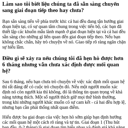
Làm sao tôi biết liệu chúng ta đã sẵn sàng chuyển
sang giai đoạn tiếp theo hay chưa?
Bạn sẵn sàng tiến về phía trước khi: cả hai đều đang tận hưởng giai
đoạn hiện tại, có sự quan tâm chung trong việc tiến bộ, các bạn đã
thiết lập các khuôn mẫu lành mạnh ở giai đoạn hiện tại và cả hai đều
sẵn sàng cho những gì liên quan đến giai đoạn tiếp theo. Nếu bạn
không chắc chắn, hãy trò chuyện về nó. Giao tiếp rõ ràng ngăn chặn
sự hiểu lầm.
Điều gì sẽ xảy ra nếu chúng tôi đã hẹn hò được hơn
6 tháng nhưng vẫn chưa xác định được mối quan
hệ?
Sau 6 tháng, nếu bạn chưa trò chuyện về việc xác định mối quan hệ
thì rất đáng để có cuộc trò chuyện đó. Nếu một người muốn xác
định nó còn người kia thì không, đó là thông tin quan trọng về khả
năng tương thích. Một số người thích giữ mọi thứ bình thường,
trong khi những người khác muốn có sự cam kết - cả hai đều hợp lệ,
nhưng bạn cần phải thống nhất quan điểm.
Hiểu được ba giai đoạn của việc hẹn hò sớm giúp bạn định hướng
các mối quan hệ một cách rõ ràng và tự tin. Giai đoạn 1 (Thu hút
ban đầu, 0-2 tháng) là giai đoạn tìm hiểu nhau và đánh giá khả năng