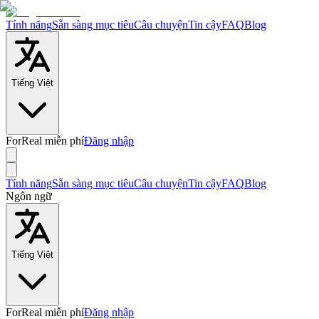
Tính năng
Sẵn sàng mục tiêu
Câu chuyện
Tin cậy
FAQ
Blog
Tiếng Việt
ForReal miễn phí
Đăng nhập
Tính năng
Sẵn sàng mục tiêu
Câu chuyện
Tin cậy
FAQ
Blog
Ngôn ngữ
Tiếng Việt
ForReal miễn phí
Đăng nhập