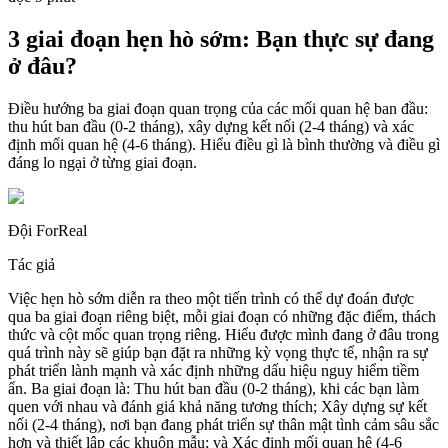
3 giai đoạn hẹn hò sớm: Bạn thực sự đang
ở đâu?
Điều hướng ba giai đoạn quan trọng của các mối quan hệ ban đầu:
thu hút ban đầu (0-2 tháng), xây dựng kết nối (2-4 tháng) và xác
định mối quan hệ (4-6 tháng). Hiểu điều gì là bình thường và điều gì
đáng lo ngại ở từng giai đoạn.
Đội ForReal
Tác giả
Việc hẹn hò sớm diễn ra theo một tiến trình có thể dự đoán được
qua ba giai đoạn riêng biệt, mỗi giai đoạn có những đặc điểm, thách
thức và cột mốc quan trọng riêng. Hiểu được mình đang ở đâu trong
quá trình này sẽ giúp bạn đặt ra những kỳ vọng thực tế, nhận ra sự
phát triển lành mạnh và xác định những dấu hiệu nguy hiểm tiềm
ẩn. Ba giai đoạn là: Thu hút ban đầu (0-2 tháng), khi các bạn làm
quen với nhau và đánh giá khả năng tương thích; Xây dựng sự kết
nối (2-4 tháng), nơi bạn đang phát triển sự thân mật tình cảm sâu sắc
hơn và thiết lập các khuôn mẫu; và Xác định mối quan hệ (4-6