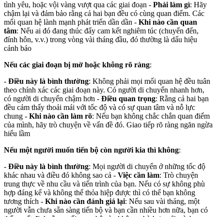
tình yêu, hoặc vội vàng vượt qua các giai đoạn -
Phải làm gì
: Hãy
chậm lại và đảm bảo rằng cả hai bạn đều có cùng quan điểm. Các
mối quan hệ lành mạnh phát triển dần dần -
Khi nào cần quan
tâm
: Nếu ai đó đang thúc đẩy cam kết nghiêm túc (chuyển đến,
đính hôn, v.v.) trong vòng vài tháng đầu, đó thường là dấu hiệu
cảnh báo
Nếu các giai đoạn bị mờ hoặc không rõ ràng
:
-
Điều này là bình thường
: Không phải mọi mối quan hệ đều tuân
theo chính xác các giai đoạn này. Có người di chuyển nhanh hơn,
có người di chuyển chậm hơn -
Điều quan trọng
: Rằng cả hai bạn
đều cảm thấy thoải mái với tốc độ và có sự quan tâm và nỗ lực
chung -
Khi nào cần làm rõ
: Nếu bạn không chắc chắn quan điểm
của mình, hãy trò chuyện về vấn đề đó. Giao tiếp rõ ràng ngăn ngừa
hiểu lầm
Nếu một người muốn tiến bộ còn người kia thì không
:
-
Điều này là bình thường
: Mọi người di chuyển ở những tốc độ
khác nhau và điều đó không sao cả -
Việc cần làm
: Trò chuyện
trung thực về nhu cầu và tiến trình của bạn. Nếu có sự không phù
hợp đáng kể và không thể thỏa hiệp được thì có thể bạn không
tương thích -
Khi nào cần đánh giá lại
: Nếu sau vài tháng, một
người vẫn chưa sẵn sàng tiến bộ và bạn cần nhiều hơn nữa, bạn có