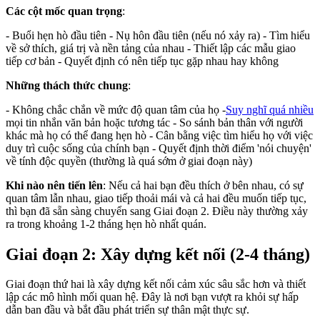
Các cột mốc quan trọng
:
- Buổi hẹn hò đầu tiên - Nụ hôn đầu tiên (nếu nó xảy ra) - Tìm hiểu
về sở thích, giá trị và nền tảng của nhau - Thiết lập các mẫu giao
tiếp cơ bản - Quyết định có nên tiếp tục gặp nhau hay không
Những thách thức chung
:
- Không chắc chắn về mức độ quan tâm của họ -
Suy nghĩ quá nhiều
mọi tin nhắn văn bản hoặc tương tác - So sánh bản thân với người
khác mà họ có thể đang hẹn hò - Cân bằng việc tìm hiểu họ với việc
duy trì cuộc sống của chính bạn - Quyết định thời điểm 'nói chuyện'
về tính độc quyền (thường là quá sớm ở giai đoạn này)
Khi nào nên tiến lên
: Nếu cả hai bạn đều thích ở bên nhau, có sự
quan tâm lẫn nhau, giao tiếp thoải mái và cả hai đều muốn tiếp tục,
thì bạn đã sẵn sàng chuyển sang Giai đoạn 2. Điều này thường xảy
ra trong khoảng 1-2 tháng hẹn hò nhất quán.
Giai đoạn 2: Xây dựng kết nối (2-4 tháng)
Giai đoạn thứ hai là xây dựng kết nối cảm xúc sâu sắc hơn và thiết
lập các mô hình mối quan hệ. Đây là nơi bạn vượt ra khỏi sự hấp
dẫn ban đầu và bắt đầu phát triển sự thân mật thực sự.