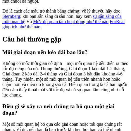
một chuỗi đã nguội.
Đó là cách các mẫu trở thành bằng chứng: về lý thuyết, hãy đọc
Sternberg
; khi bạn sẵn sàng đi sâu hơn, hãy xem
sự sẵn sàng của
mối quan hệ
Và
Mức độ quan tâm hoạt động như thế nào
.
ForReal
giúp ích như thế nào
.
Câu hỏi thường gặp
Mỗi giai đoạn nên kéo dài bao lâu?
Không có mốc thời gian cố định—mọi mối quan hệ đều diễn ra theo
tốc độ riêng của nó. Thông thường, Giai đoạn 1 kéo dài 1-2 tháng,
Giai đoạn 2 kéo dài 2-4 tháng và Giai đoạn 3 bắt đầu khoảng 4-6
tháng. Tuy nhiên, một số mối quan hệ tiến triển nhanh hơn hoặc
chậm hơn và điều đó không sao cả. Điều quan trọng là cả hai người
đều cảm thấy thoải mái với tốc độ và có sự quan tâm cũng như nỗ
lực chung.
Điều gì sẽ xảy ra nếu chúng ta bỏ qua một giai
đoạn?
Một số mối quan hệ bỏ qua các giai đoạn hoặc trải qua chúng rất
nhanh. Ví dụ: nếu bạn là bạn trước khi hẹn hò, bạn có thể nhanh