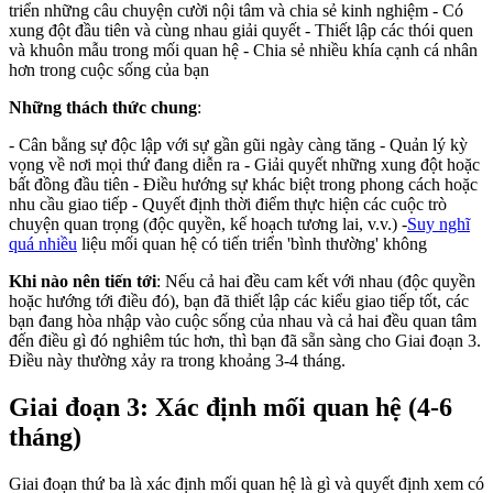
triển những câu chuyện cười nội tâm và chia sẻ kinh nghiệm - Có
xung đột đầu tiên và cùng nhau giải quyết - Thiết lập các thói quen
và khuôn mẫu trong mối quan hệ - Chia sẻ nhiều khía cạnh cá nhân
hơn trong cuộc sống của bạn
Những thách thức chung
:
- Cân bằng sự độc lập với sự gần gũi ngày càng tăng - Quản lý kỳ
vọng về nơi mọi thứ đang diễn ra - Giải quyết những xung đột hoặc
bất đồng đầu tiên - Điều hướng sự khác biệt trong phong cách hoặc
nhu cầu giao tiếp - Quyết định thời điểm thực hiện các cuộc trò
chuyện quan trọng (độc quyền, kế hoạch tương lai, v.v.) -
Suy nghĩ
quá nhiều
liệu mối quan hệ có tiến triển 'bình thường' không
Khi nào nên tiến tới
: Nếu cả hai đều cam kết với nhau (độc quyền
hoặc hướng tới điều đó), bạn đã thiết lập các kiểu giao tiếp tốt, các
bạn đang hòa nhập vào cuộc sống của nhau và cả hai đều quan tâm
đến điều gì đó nghiêm túc hơn, thì bạn đã sẵn sàng cho Giai đoạn 3.
Điều này thường xảy ra trong khoảng 3-4 tháng.
Giai đoạn 3: Xác định mối quan hệ (4-6
tháng)
Giai đoạn thứ ba là xác định mối quan hệ là gì và quyết định xem có