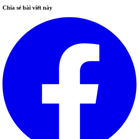
Chia sẻ bài viết này