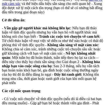
mặt cảm xúc
và thể hiện dấu hiệu sẵn sàng cho mối quan hệ - Xung
đột được xử lý một cách tôn trọng (bạn có thể sẽ có những bất đồng
đầu tiên trong giai đoạn này)
Cờ đỏ tiềm ẩn
:
-
Vẫn gặp gỡ người khác mà không liên lạc
: Nếu bạn đã thảo
luận về tính độc quyền nhưng họ vẫn hẹn hò với người khác mà
không nói cho bạn biết -
Tránh các cuộc trò chuyện về cam kết
:
Từ chối thảo luận về mọi việc sẽ diễn ra như thế nào hoặc có thái độ
phòng thủ về tính độc quyền -
Không sẵn sàng về mặt cảm xúc
:
Không chia sẻ cảm xúc, tránh những cuộc trò chuyện sâu sắc hoặc
giữ khoảng cách với bạn về mặt cảm xúc -
Nỗ lực không nhất
quán
: Một tuần họ đã hoàn thành, tuần tiếp theo họ lại xa cách—
điều này cho thấy họ chưa sẵn sàng cho Giai đoạn 2 -
Không hòa
nhập bạn vào cuộc sống của họ
: Sau 2-3 tháng, nếu họ vẫn tách
bạn hoàn toàn khỏi bạn bè, gia đình hoặc cuộc sống thường ngày
của họ thì đó là điều đáng lo ngại -
Đẩy lùi ranh giới
: Không tôn
trọng nhu cầu, thời gian hoặc ranh giới của bạn khi mối quan hệ
phát triển
Các cột mốc quan trọng
:
- Có 'cuộc nói chuyện' về tính độc quyền (nếu đó là điều cả hai bạn
đều mong muốn) - Gặp gỡ bạn bè hoặc thành viên gia đình - Phát