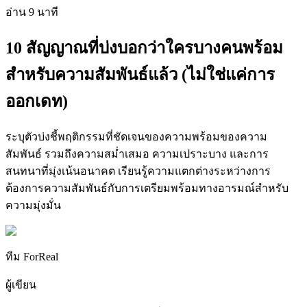
อ่าน 9 นาที
10 สัญญาณที่บ่งบอกว่าใครบางคนพร้อม
สำหรับความสัมพันธ์แล้ว (ไม่ใช่แค่การ
ออกเดท)
ระบุตัวบ่งชี้พฤติกรรมที่ชัดเจนของความพร้อมของความ
สัมพันธ์ รวมถึงความสม่ำเสมอ ความเปราะบาง และการ
สนทนาที่มุ่งเน้นอนาคต เรียนรู้ความแตกต่างระหว่างการ
ต้องการความสัมพันธ์กับการเตรียมพร้อมทางอารมณ์สำหรับ
ความมุ่งมั่น
ทีม ForReal
ผู้เขียน