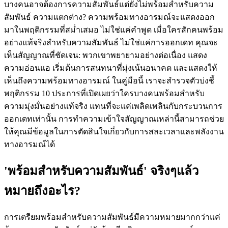
บางคนอาจต้องการความสัมพันธ์แต่ยังไม่พร้อมสำหรับความ
สัมพันธ์ ความแตกต่าง? ความพร้อมทางอารมณ์จะแสดงออก
มาในพฤติกรรมที่สม่ำเสมอ ไม่ใช่แค่คำพูด เมื่อใครสักคนพร้อม
อย่างแท้จริงสำหรับความสัมพันธ์ ไม่ใช่แค่การออกเดท คุณจะ
เห็นสัญญาณที่ชัดเจน: พวกเขาพยายามอย่างต่อเนื่อง แสดง
ความอ่อนแอ เริ่มต้นการสนทนาที่มุ่งเน้นอนาคต และแสดงให้
เห็นถึงความพร้อมทางอารมณ์ ในคู่มือนี้ เราจะสำรวจตัวบ่งชี้
พฤติกรรม 10 ประการที่เปิดเผยว่าใครบางคนพร้อมสำหรับ
ความมุ่งมั่นอย่างแท้จริง แทนที่จะแค่เพลิดเพลินกับกระบวนการ
ออกเดทเท่านั้น การทำความเข้าใจสัญญาณเหล่านี้สามารถช่วย
ให้คุณมีข้อมูลในการตัดสินใจเกี่ยวกับการสละเวลาและพลังงาน
ทางอารมณ์ได้
'พร้อมสำหรับความสัมพันธ์' จริงๆแล้ว
หมายถึงอะไร?
การเตรียมพร้อมสำหรับความสัมพันธ์มีความหมายมากกว่าแค่