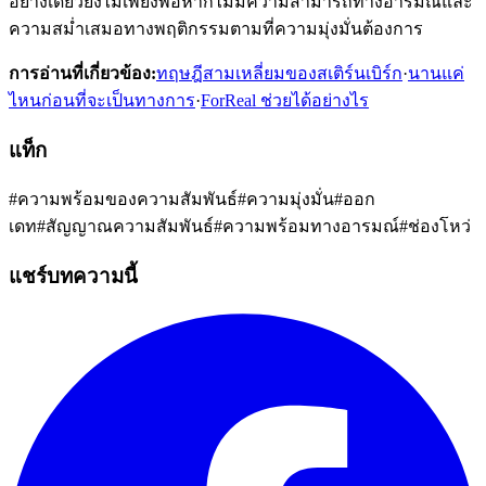
อย่างเดียวยังไม่เพียงพอหากไม่มีความสามารถทางอารมณ์และ
ความสม่ำเสมอทางพฤติกรรมตามที่ความมุ่งมั่นต้องการ
การอ่านที่เกี่ยวข้อง:
ทฤษฎีสามเหลี่ยมของสเติร์นเบิร์ก
·
นานแค่
ไหนก่อนที่จะเป็นทางการ
·
ForReal ช่วยได้อย่างไร
แท็ก
#
ความพร้อมของความสัมพันธ์
#
ความมุ่งมั่น
#
ออก
เดท
#
สัญญาณความสัมพันธ์
#
ความพร้อมทางอารมณ์
#
ช่องโหว่
แชร์บทความนี้