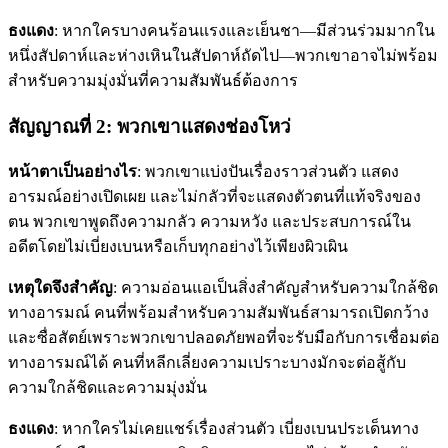
ธงแดง
: หากใครบางคนร้อนแรงและเย็นชา—มีส่วนร่วมมากใน
หนึ่งสัปดาห์และห่างเหินในสัปดาห์ถัดไป—พวกเขาอาจไม่พร้อม
สำหรับความมุ่งมั่นที่ความสัมพันธ์ต้องการ
สัญญาณที่ 2: พวกเขาแสดงช่องโหว่
หน้าตาเป็นอย่างไร
: พวกเขาแบ่งปันเรื่องราวส่วนตัว แสดง
อารมณ์อย่างเปิดเผย และไม่กลัวที่จะแสดงตัวตนที่แท้จริงของ
ตน พวกเขาพูดถึงความกลัว ความหวัง และประสบการณ์ใน
อดีตโดยไม่เบี่ยงเบนหรือเก็บทุกอย่างไว้เพียงผิวเผิน
เหตุใดจึงสำคัญ
: ความอ่อนแอเป็นสิ่งสำคัญสำหรับความใกล้ชิด
ทางอารมณ์ คนที่พร้อมสำหรับความสัมพันธ์สามารถเปิดกว้าง
และซื่อสัตย์เพราะพวกเขาปลอดภัยพอที่จะรับมือกับการเชื่อมต่อ
ทางอารมณ์ได้ คนที่หลีกเลี่ยงความเปราะบางมักจะต่อสู้กับ
ความใกล้ชิดและความมุ่งมั่น
ธงแดง
: หากใครไม่เคยแชร์เรื่องส่วนตัว เบี่ยงเบนประเด็นทาง