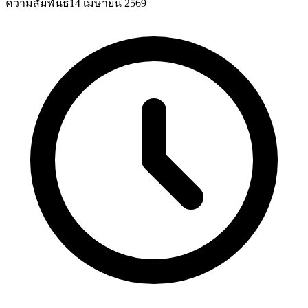
ความสัมพันธ์
14 เมษายน 2569