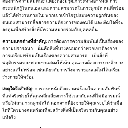
ต้องการความสัมพันธ์ แต่ยังต้องมีวุฒิภาวะทางอารมณ์ การ
ตระหนักรู้ในตนเอง และความสามารถในการผูกมัด คนที่พร้อม
แล้วได้ทำงานภายใน: พวกเขาเข้าใจรูปแบบความผูกพันของ
ตนเอง สามารถสื่อสารความต้องการของตนได้ และเต็มใจที่จะ
ลงทุนเพื่อสร้างสิ่งที่มีความหมายร่วมกับบุคคลอื่น
ความแตกต่างที่สำคัญ
: การต้องการความสัมพันธ์เป็นเรื่องของ
ความปรารถนา—นั่นคือสิ่งที่บางคนบอกว่าพวกเขาต้องการ
การเตรียมพร้อมเป็นเรื่องของความสามารถ—เป็นสิ่งที่
พฤติกรรมของพวกเขาแสดงให้เห็น คุณอาจต้องการบางสิ่งบาง
อย่างแต่ไม่พร้อม เช่นเดียวกับการวิ่งมาราธอนแต่ไม่ได้เตรียม
ร่างกายให้พร้อม
เหตุใดจึงสำคัญ
: การตระหนักถึงความพร้อมในความสัมพันธ์
ที่แท้จริงช่วยให้คุณหลีกเลี่ยงการใช้เวลากับคนที่ไม่มีอารมณ์
หรือไม่สามารถผูกมัดได้ นอกจากนี้ยังช่วยให้คุณระบุได้ว่าเมื่อ
ใดที่ใครบางคนพร้อมที่จะสร้างสิ่งที่เป็นจริงร่วมกับคุณอย่าง
แท้จริง