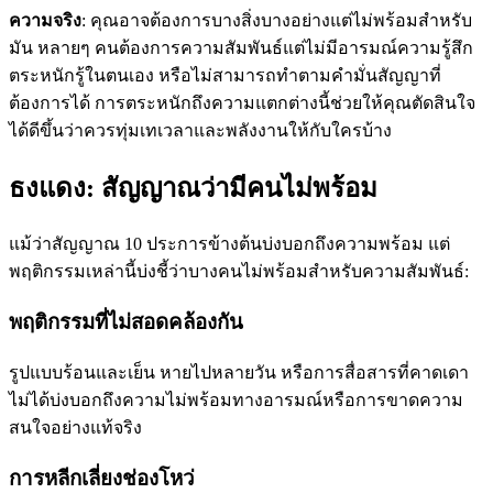
ความจริง
: คุณอาจต้องการบางสิ่งบางอย่างแต่ไม่พร้อมสำหรับ
มัน หลายๆ คนต้องการความสัมพันธ์แต่ไม่มีอารมณ์ความรู้สึก
ตระหนักรู้ในตนเอง หรือไม่สามารถทำตามคำมั่นสัญญาที่
ต้องการได้ การตระหนักถึงความแตกต่างนี้ช่วยให้คุณตัดสินใจ
ได้ดีขึ้นว่าควรทุ่มเทเวลาและพลังงานให้กับใครบ้าง
ธงแดง: สัญญาณว่ามีคนไม่พร้อม
แม้ว่าสัญญาณ 10 ประการข้างต้นบ่งบอกถึงความพร้อม แต่
พฤติกรรมเหล่านี้บ่งชี้ว่าบางคนไม่พร้อมสำหรับความสัมพันธ์:
พฤติกรรมที่ไม่สอดคล้องกัน
รูปแบบร้อนและเย็น หายไปหลายวัน หรือการสื่อสารที่คาดเดา
ไม่ได้บ่งบอกถึงความไม่พร้อมทางอารมณ์หรือการขาดความ
สนใจอย่างแท้จริง
การหลีกเลี่ยงช่องโหว่