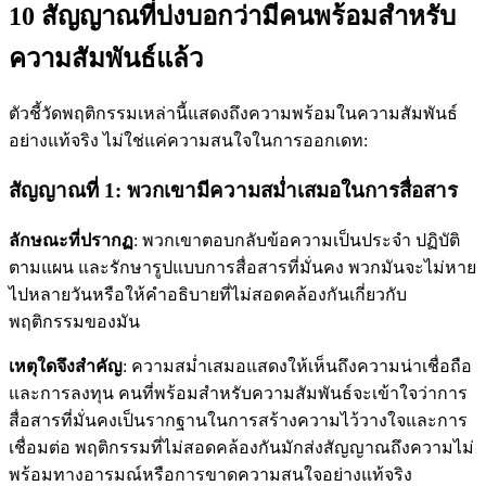
10 สัญญาณที่บ่งบอกว่ามีคนพร้อมสำหรับ
ความสัมพันธ์แล้ว
ตัวชี้วัดพฤติกรรมเหล่านี้แสดงถึงความพร้อมในความสัมพันธ์
อย่างแท้จริง ไม่ใช่แค่ความสนใจในการออกเดท:
สัญญาณที่ 1: พวกเขามีความสม่ำเสมอในการสื่อสาร
ลักษณะที่ปรากฏ
: พวกเขาตอบกลับข้อความเป็นประจำ ปฏิบัติ
ตามแผน และรักษารูปแบบการสื่อสารที่มั่นคง พวกมันจะไม่หาย
ไปหลายวันหรือให้คำอธิบายที่ไม่สอดคล้องกันเกี่ยวกับ
พฤติกรรมของมัน
เหตุใดจึงสำคัญ
: ความสม่ำเสมอแสดงให้เห็นถึงความน่าเชื่อถือ
และการลงทุน คนที่พร้อมสำหรับความสัมพันธ์จะเข้าใจว่าการ
สื่อสารที่มั่นคงเป็นรากฐานในการสร้างความไว้วางใจและการ
เชื่อมต่อ พฤติกรรมที่ไม่สอดคล้องกันมักส่งสัญญาณถึงความไม่
พร้อมทางอารมณ์หรือการขาดความสนใจอย่างแท้จริง