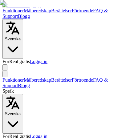
Funktioner
Målberedskap
Berättelser
Förtroende
FAQ &
Support
Blogg
Svenska
ForReal gratis
Logga in
Funktioner
Målberedskap
Berättelser
Förtroende
FAQ &
Support
Blogg
Språk
Svenska
ForReal gratis
Logga in