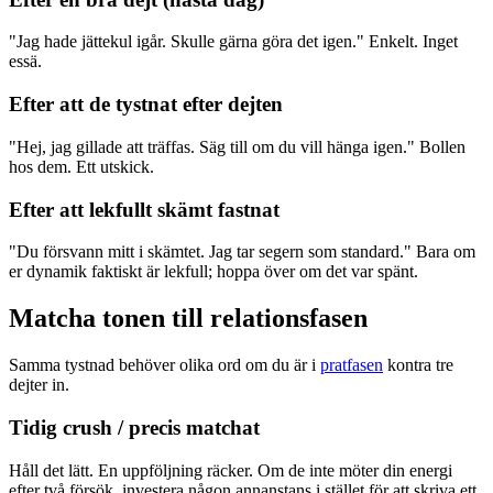
"Jag hade jättekul igår. Skulle gärna göra det igen." Enkelt. Inget
essä.
Efter att de tystnat efter dejten
"Hej, jag gillade att träffas. Säg till om du vill hänga igen." Bollen
hos dem. Ett utskick.
Efter att lekfullt skämt fastnat
"Du försvann mitt i skämtet. Jag tar segern som standard." Bara om
er dynamik faktiskt är lekfull; hoppa över om det var spänt.
Matcha tonen till relationsfasen
Samma tystnad behöver olika ord om du är i
pratfasen
kontra tre
dejter in.
Tidig crush / precis matchat
Håll det lätt. En uppföljning räcker. Om de inte möter din energi
efter två försök, investera någon annanstans i stället för att skriva ett