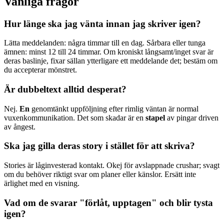
Vanliga frågor
Hur länge ska jag vänta innan jag skriver igen?
Lätta meddelanden: några timmar till en dag. Sårbara eller tunga
ämnen: minst 12 till 24 timmar. Om kroniskt långsamt/inget svar är
deras baslinje, fixar sällan ytterligare ett meddelande det; bestäm om
du accepterar mönstret.
Är dubbeltext alltid desperat?
Nej.
En
genomtänkt uppföljning efter rimlig väntan är normal
vuxenkommunikation. Det som skadar är en
stapel
av pingar driven
av ångest.
Ska jag gilla deras story i stället för att skriva?
Stories är låginvesterad kontakt. Okej för avslappnade crushar; svagt
om du behöver riktigt svar om planer eller känslor. Ersätt inte
ärlighet med en visning.
Vad om de svarar "förlåt, upptagen" och blir tysta
igen?