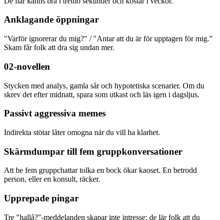
De här känns bra i trettio sekunder och kostar i veckor.
Anklagande öppningar
"Varför ignorerar du mig?" / "Antar att du är för upptagen för mig."
Skam får folk att dra sig undan mer.
02-novellen
Stycken med analys, gamla sår och hypotetiska scenarier. Om du
skrev det efter midnatt, spara som utkast och läs igen i dagsljus.
Passivt aggressiva memes
Indirekta stötar låter omogna när du vill ha klarhet.
Skärmdumpar till fem gruppkonversationer
Att be fem gruppchattar tolka en bock ökar kaoset. En betrodd
person, eller en konsult, räcker.
Upprepade pingar
Tre "hallå?"-meddelanden skapar inte intresse; de lär folk att du