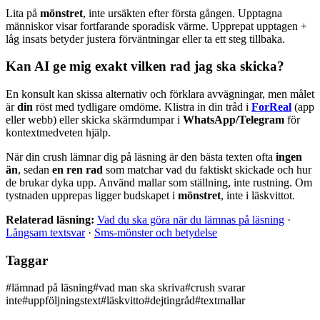
Lita på
mönstret
, inte ursäkten efter första gången. Upptagna
människor visar fortfarande sporadisk värme. Upprepat upptagen +
låg insats betyder justera förväntningar eller ta ett steg tillbaka.
Kan AI ge mig exakt vilken rad jag ska skicka?
En konsult kan skissa alternativ och förklara avvägningar, men målet
är
din
röst med tydligare omdöme. Klistra in din tråd i
ForReal
(app
eller webb) eller skicka skärmdumpar i
WhatsApp/Telegram
för
kontextmedveten hjälp.
När din crush lämnar dig på läsning är den bästa texten ofta
ingen
än
, sedan
en ren rad
som matchar vad du faktiskt skickade och hur
de brukar dyka upp. Använd mallar som ställning, inte rustning. Om
tystnaden upprepas ligger budskapet i
mönstret
, inte i läskvittot.
Relaterad läsning:
Vad du ska göra när du lämnas på läsning
·
Långsam textsvar
·
Sms-mönster och betydelse
Taggar
#
lämnad på läsning
#
vad man ska skriva
#
crush svarar
inte
#
uppföljningstext
#
läskvitto
#
dejtingråd
#
textmallar