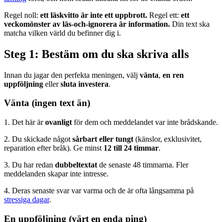
Regel noll:
ett läskvitto är inte ett uppbrott.
Regel ett:
ett
veckomönster av läs-och-ignorera är information.
Din text ska
matcha vilken värld du befinner dig i.
Steg 1: Bestäm om du ska skriva alls
Innan du jagar den perfekta meningen, välj
vänta
,
en ren
uppföljning
eller
sluta investera
.
Vänta (ingen text än)
1. Det här är
ovanligt
för dem och meddelandet var inte brådskande.
2. Du skickade något
sårbart eller tungt
(känslor, exklusivitet,
reparation efter bråk). Ge minst
12 till 24 timmar
.
3. Du har redan
dubbeltextat
de senaste 48 timmarna. Fler
meddelanden skapar inte intresse.
4. Deras senaste svar var varma och de är ofta långsamma på
stressiga dagar
.
En uppföljning (värt en enda ping)