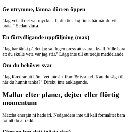
Ge utrymme, lämna dörren öppen
"Jag vet att det var mycket. Ta din tid. Jag finns här när du vill
prata." Sedan
sluta
.
En förtydligande uppföljning (max)
"Jag har tänkt på det jag sa. Ingen press att svara i kväll. Ville bara
att du skulle veta var jag står." Lägg inte till ett tredje meddelande.
Om du behöver svar
"Jag föredrar att höra 'vet inte än' framför tystnad. Kan du säga till
när du hunnit tänka?" Direkt, inte anklagande.
Mallar efter planer, dejter eller flörtig
momentum
Matcha energin ni hade irl. Nedgradera inte till kall formalitet bara
för att du är rädd.
Efter en bra dejt (nästa dag)