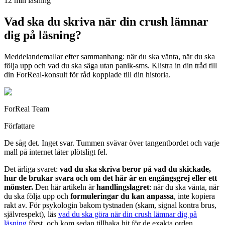
12 min läsning
Vad ska du skriva när din crush lämnar
dig på läsning?
Meddelandemallar efter sammanhang: när du ska vänta, när du ska
följa upp och vad du ska säga utan panik-sms. Klistra in din tråd till
din ForReal-konsult för råd kopplade till din historia.
ForReal Team
Författare
De såg det. Inget svar. Tummen svävar över tangentbordet och varje
mall på internet låter plötsligt fel.
Det ärliga svaret:
vad du ska skriva beror på vad du skickade,
hur de brukar svara och om det här är en engångsgrej eller ett
mönster.
Den här artikeln är
handlingslagret
: när du ska vänta, när
du ska följa upp och
formuleringar du kan anpassa
, inte kopiera
rakt av. För psykologin bakom tystnaden (skam, signal kontra brus,
självrespekt), läs
vad du ska göra när din crush lämnar dig på
läsning
först, och kom sedan tillbaka hit för de exakta orden.