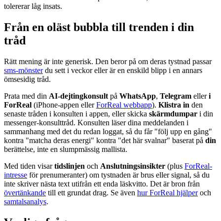
tolererar låg insats.
Från en oläst bubbla till trenden i din
tråd
Rätt mening är inte generisk. Den beror på om deras tystnad passar
sms-mönster
du sett i veckor eller är en enskild blipp i en annars
ömsesidig tråd.
Prata med din
AI-dejtingkonsult
på
WhatsApp
,
Telegram
eller
i
ForReal
(iPhone-appen eller
ForReal webbapp
).
Klistra in
den
senaste tråden i konsulten i appen, eller skicka
skärmdumpar
i din
messenger-konsulttråd. Konsulten läser dina meddelanden i
sammanhang med det du redan loggat, så du får "följ upp en gång"
kontra "matcha deras energi" kontra "det här svalnar" baserat på
din
berättelse, inte en slumpmässig mallista.
Med tiden visar
tidslinjen
och
Anslutningsinsikter
(plus
ForReal-
intresse
för prenumeranter) om tystnaden är brus eller signal, så du
inte skriver nästa text utifrån ett enda läskvitto. Det är bron från
övertänkande
till ett grundat drag. Se även
hur ForReal hjälper
och
samtalsanalys
.