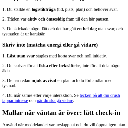
1. Du ställde en
logistikfråga
(tid, plats, plan) och behöver svar.
2. Tråden var
aktiv och ömsesidig
fram till den här pausen.
3. Du skickade något lätt och det har gått
en hel dag
utan svar, och
tystnaden är ur karaktär.
Skriv inte (matcha energi eller gå vidare)
1.
Läst utan svar
staplas med korta svar och noll initiativ.
2. Du skriver för att
fiska efter bekräftelse
, inte för att dela något
äkta.
3. De har redan
mjuk avvisat
en plan och du förhandlar med
tystnad.
4. Du mår sämre efter varje interaktion. Se
tecken på att din crush
tappar intresse
och
när du ska gå vidare
.
Mallar när väntan är över: lätt check-in
Använd när meddelandet var avslappnat och du vill öppna igen utan