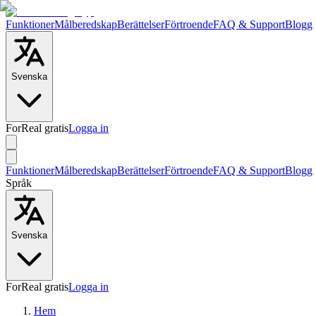
Funktioner
Målberedskap
Berättelser
Förtroende
FAQ & Support
Blogg
Svenska
ForReal gratis
Logga in
Funktioner
Målberedskap
Berättelser
Förtroende
FAQ & Support
Blogg
Språk
Svenska
ForReal gratis
Logga in
Hem