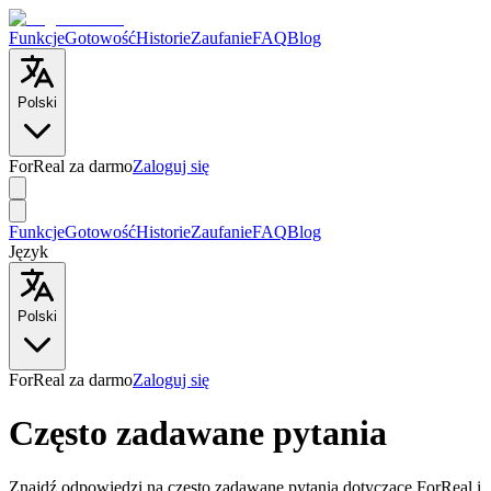
Funkcje
Gotowość
Historie
Zaufanie
FAQ
Blog
Polski
ForReal za darmo
Zaloguj się
Funkcje
Gotowość
Historie
Zaufanie
FAQ
Blog
Język
Polski
ForReal za darmo
Zaloguj się
Często zadawane pytania
Znajdź odpowiedzi na często zadawane pytania dotyczące ForReal i