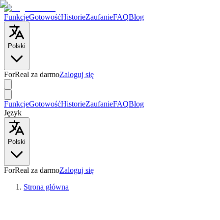
Funkcje
Gotowość
Historie
Zaufanie
FAQ
Blog
Polski
ForReal za darmo
Zaloguj się
Funkcje
Gotowość
Historie
Zaufanie
FAQ
Blog
Język
Polski
ForReal za darmo
Zaloguj się
Strona główna