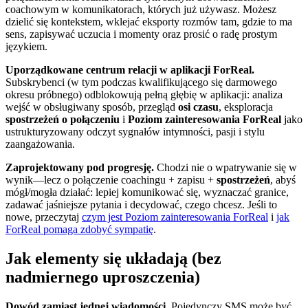
coachowym w komunikatorach, których już używasz. Możesz
dzielić się kontekstem, wklejać eksporty rozmów tam, gdzie to ma
sens, zapisywać uczucia i momenty oraz prosić o radę prostym
językiem.
Uporządkowane centrum relacji w aplikacji ForReal.
Subskrybenci (w tym podczas kwalifikującego się darmowego
okresu próbnego) odblokowują pełną głębię w aplikacji: analiza
wejść w obsługiwany sposób, przegląd
osi czasu
, eksploracja
spostrzeżeń o połączeniu
i
Poziom zainteresowania ForReal
jako
ustrukturyzowany odczyt sygnałów intymności, pasji i stylu
zaangażowania.
Zaprojektowany pod progresję.
Chodzi nie o wpatrywanie się w
wynik—lecz o połączenie coachingu + zapisu +
spostrzeżeń
, abyś
mógł/mogła działać: lepiej komunikować się, wyznaczać granice,
zadawać jaśniejsze pytania i decydować, czego chcesz. Jeśli to
nowe, przeczytaj
czym jest Poziom zainteresowania ForReal
i
jak
ForReal pomaga zdobyć sympatię
.
Jak elementy się układają (bez
nadmiernego uproszczenia)
Dowód zamiast jednej wiadomości.
Pojedynczy SMS może być