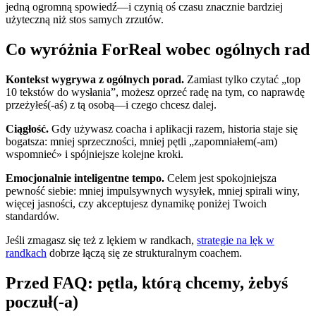
jedną ogromną spowiedź—i czynią oś czasu znacznie bardziej
użyteczną niż stos samych zrzutów.
Co wyróżnia ForReal wobec ogólnych rad
Kontekst wygrywa z ogólnych porad.
Zamiast tylko czytać „top
10 tekstów do wysłania”, możesz oprzeć radę na tym, co naprawdę
przeżyłeś(-aś) z tą osobą—i czego chcesz dalej.
Ciągłość.
Gdy używasz coacha i aplikacji razem, historia staje się
bogatsza: mniej sprzeczności, mniej pętli „zapomniałem(-am)
wspomnieć» i spójniejsze kolejne kroki.
Emocjonalnie inteligentne tempo.
Celem jest spokojniejsza
pewność siebie: mniej impulsywnych wysyłek, mniej spirali winy,
więcej jasności, czy akceptujesz dynamikę poniżej Twoich
standardów.
Jeśli zmagasz się też z lękiem w randkach,
strategie na lęk w
randkach
dobrze łączą się ze strukturalnym coachem.
Przed FAQ: pętla, którą chcemy, żebyś
poczuł(-a)