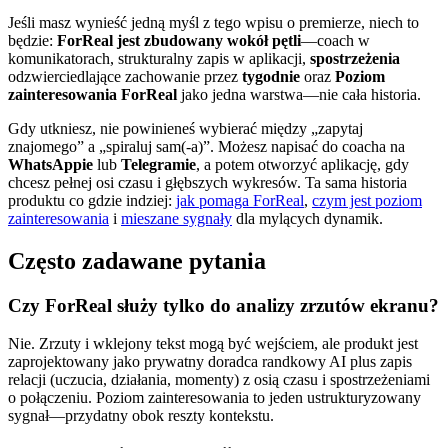
Jeśli masz wynieść jedną myśl z tego wpisu o premierze, niech to
będzie:
ForReal jest zbudowany wokół pętli
—coach w
komunikatorach, strukturalny zapis w aplikacji,
spostrzeżenia
odzwierciedlające zachowanie przez
tygodnie
oraz
Poziom
zainteresowania ForReal
jako jedna warstwa—nie cała historia.
Gdy utkniesz, nie powinieneś wybierać między „zapytaj
znajomego” a „spiraluj sam(-a)”. Możesz napisać do coacha na
WhatsAppie
lub
Telegramie
, a potem otworzyć aplikację, gdy
chcesz pełnej osi czasu i głębszych wykresów. Ta sama historia
produktu co gdzie indziej:
jak pomaga ForReal
,
czym jest poziom
zainteresowania
i
mieszane sygnały
dla mylących dynamik.
Często zadawane pytania
Czy ForReal służy tylko do analizy zrzutów ekranu?
Nie. Zrzuty i wklejony tekst mogą być wejściem, ale produkt jest
zaprojektowany jako prywatny doradca randkowy AI plus zapis
relacji (uczucia, działania, momenty) z osią czasu i spostrzeżeniami
o połączeniu. Poziom zainteresowania to jeden ustrukturyzowany
sygnał—przydatny obok reszty kontekstu.