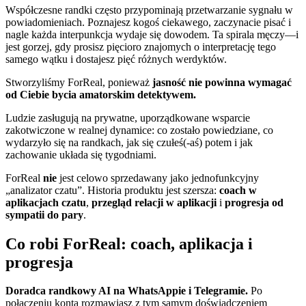
Współczesne randki często przypominają przetwarzanie sygnału w
powiadomieniach. Poznajesz kogoś ciekawego, zaczynacie pisać i
nagle każda interpunkcja wydaje się dowodem. Ta spirala męczy—i
jest gorzej, gdy prosisz pięcioro znajomych o interpretację tego
samego wątku i dostajesz pięć różnych werdyktów.
Stworzyliśmy ForReal, ponieważ
jasność nie powinna wymagać
od Ciebie bycia amatorskim detektywem.
Ludzie zasługują na prywatne, uporządkowane wsparcie
zakotwiczone w realnej dynamice: co zostało powiedziane, co
wydarzyło się na randkach, jak się czułeś(-aś) potem i jak
zachowanie układa się tygodniami.
ForReal
nie
jest celowo sprzedawany jako jednofunkcyjny
„analizator czatu”. Historia produktu jest szersza:
coach w
aplikacjach czatu
,
przegląd relacji w aplikacji
i
progresja od
sympatii do pary
.
Co robi ForReal: coach, aplikacja i
progresja
Doradca randkowy AI na WhatsAppie i Telegramie.
Po
połączeniu konta rozmawiasz z tym samym doświadczeniem