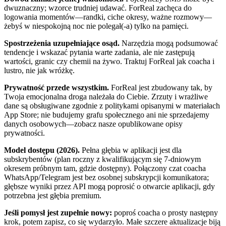
dwuznaczny; wzorce trudniej udawać. ForReal zachęca do
logowania momentów—randki, ciche okresy, ważne rozmowy—
żebyś w niespokojną noc nie polegał(-a) tylko na pamięci.
Spostrzeżenia uzupełniające osąd.
Narzędzia mogą podsumować
tendencje i wskazać pytania warte zadania, ale nie zastępują
wartości, granic czy chemii na żywo. Traktuj ForReal jak coacha i
lustro, nie jak wróżkę.
Prywatność przede wszystkim.
ForReal jest zbudowany tak, by
Twoja emocjonalna droga należała do Ciebie. Zrzuty i wrażliwe
dane są obsługiwane zgodnie z politykami opisanymi w materiałach
App Store; nie budujemy grafu społecznego ani nie sprzedajemy
danych osobowych—zobacz nasze opublikowane opisy
prywatności.
Model dostępu (2026).
Pełna głębia w aplikacji jest dla
subskrybentów (plan roczny z kwalifikującym się 7-dniowym
okresem próbnym tam, gdzie dostępny). Połączony czat coacha
WhatsApp/Telegram jest bez osobnej subskrypcji komunikatora;
głębsze wyniki przez API mogą poprosić o otwarcie aplikacji, gdy
potrzebna jest głębia premium.
Jeśli pomysł jest zupełnie nowy:
poproś coacha o prosty następny
krok, potem zapisz, co się wydarzyło. Małe szczere aktualizacje biją