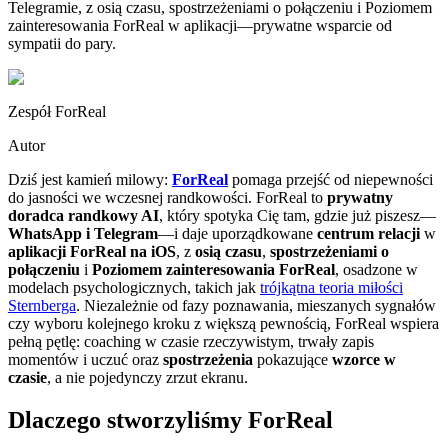
Telegramie, z osią czasu, spostrzeżeniami o połączeniu i Poziomem
zainteresowania ForReal w aplikacji—prywatne wsparcie od
sympatii do pary.
Zespół ForReal
Autor
Dziś jest kamień milowy:
ForReal
pomaga przejść od niepewności
do jasności we wczesnej randkowości. ForReal to
prywatny
doradca randkowy AI
, który spotyka Cię tam, gdzie już piszesz—
WhatsApp i Telegram
—i daje uporządkowane
centrum relacji
w
aplikacji ForReal na iOS
, z
osią czasu
,
spostrzeżeniami o
połączeniu
i
Poziomem zainteresowania ForReal
, osadzone w
modelach psychologicznych, takich jak
trójkątna teoria miłości
Sternberga
. Niezależnie od fazy poznawania, mieszanych sygnałów
czy wyboru kolejnego kroku z większą pewnością, ForReal wspiera
pełną pętlę: coaching w czasie rzeczywistym, trwały zapis
momentów i uczuć oraz
spostrzeżenia
pokazujące
wzorce w
czasie
, a nie pojedynczy zrzut ekranu.
Dlaczego stworzyliśmy ForReal