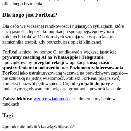
oficjalnego brzmienia.
Dla kogo jest ForReal?
Dla osób we wczesnej randkowości i niejasnych sytuacjach, które
chcą jasności, lepszej komunikacji i spokojniejszego wyboru
kolejnych kroków. Dla dorosłych szukających wsparcia—nie
zamiennika terapii, gdy potrzebujesz opieki klinicznej.
ForReal istnieje, by pomóc Ci randkować z większą jasnością:
prywatny coaching AI
na
WhatsAppie i Telegramie
,
uporządkowany
przegląd relacji
w aplikacji z
osią czasu
i
spostrzeżeniami o połączeniu
oraz
Poziomem zainteresowania
ForReal
jako ustrukturyzowaną warstwą na prawdziwym zapisie—
nie sztuczką na jedną wiadomość. Pobierz ForReal, połącz swój
kontekst i pozwól pętli wspierać Cię
od sympatii do pary
z
mniejszym zgadywaniem i większą gruntowną pewnością siebie.
Dalsza lektura:
wzorce wiadomości
· nadmierne myślenie w
randkach
Tagi
#
premiera
#
randki
#
AI
#
związki
#
jasność