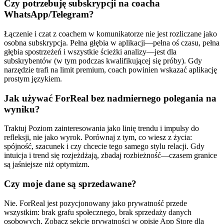
Czy potrzebuję subskrypcji na coacha
WhatsApp/Telegram?
Łączenie i czat z coachem w komunikatorze nie jest rozliczane jako
osobna subskrypcja. Pełna głębia w aplikacji—pełna oś czasu, pełna
głębia spostrzeżeń i wszystkie ścieżki analizy—jest dla
subskrybentów (w tym podczas kwalifikującej się próby). Gdy
narzędzie trafi na limit premium, coach powinien wskazać aplikację
prostym językiem.
Jak używać ForReal bez nadmiernego polegania na
wyniku?
Traktuj Poziom zainteresowania jako linię trendu i impulsy do
refleksji, nie jako wyrok. Porównaj z tym, co wiesz z życia:
spójność, szacunek i czy chcecie tego samego stylu relacji. Gdy
intuicja i trend się rozjeżdżają, zbadaj rozbieżność—czasem granice
są jaśniejsze niż optymizm.
Czy moje dane są sprzedawane?
Nie. ForReal jest pozycjonowany jako prywatność przede
wszystkim: brak grafu społecznego, brak sprzedaży danych
osobowych. Zobacz sekcje prywatności w opisie App Store dla