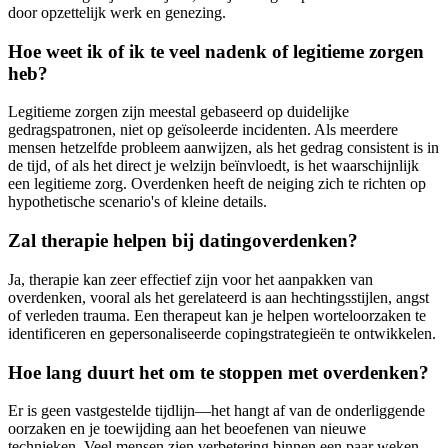
door opzettelijk werk en genezing.
Hoe weet ik of ik te veel nadenk of legitieme zorgen
heb?
Legitieme zorgen zijn meestal gebaseerd op duidelijke
gedragspatronen, niet op geïsoleerde incidenten. Als meerdere
mensen hetzelfde probleem aanwijzen, als het gedrag consistent is in
de tijd, of als het direct je welzijn beïnvloedt, is het waarschijnlijk
een legitieme zorg. Overdenken heeft de neiging zich te richten op
hypothetische scenario's of kleine details.
Zal therapie helpen bij datingoverdenken?
Ja, therapie kan zeer effectief zijn voor het aanpakken van
overdenken, vooral als het gerelateerd is aan hechtingsstijlen, angst
of verleden trauma. Een therapeut kan je helpen worteloorzaken te
identificeren en gepersonaliseerde copingstrategieën te ontwikkelen.
Hoe lang duurt het om te stoppen met overdenken?
Er is geen vastgestelde tijdlijn—het hangt af van de onderliggende
oorzaken en je toewijding aan het beoefenen van nieuwe
technieken. Veel mensen zien verbetering binnen een paar weken