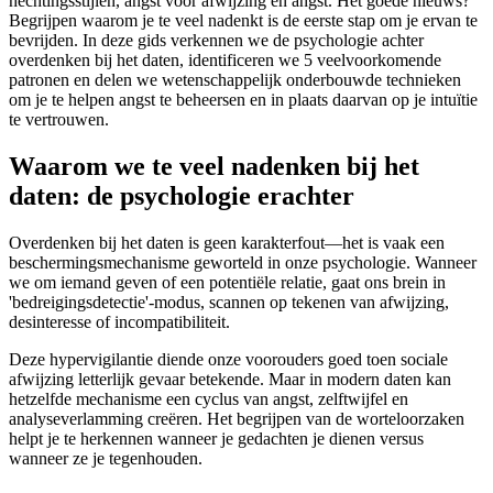
hechtingsstijlen, angst voor afwijzing en angst. Het goede nieuws?
Begrijpen waarom je te veel nadenkt is de eerste stap om je ervan te
bevrijden. In deze gids verkennen we de psychologie achter
overdenken bij het daten, identificeren we 5 veelvoorkomende
patronen en delen we wetenschappelijk onderbouwde technieken
om je te helpen angst te beheersen en in plaats daarvan op je intuïtie
te vertrouwen.
Waarom we te veel nadenken bij het
daten: de psychologie erachter
Overdenken bij het daten is geen karakterfout—het is vaak een
beschermingsmechanisme geworteld in onze psychologie. Wanneer
we om iemand geven of een potentiële relatie, gaat ons brein in
'bedreigingsdetectie'-modus, scannen op tekenen van afwijzing,
desinteresse of incompatibiliteit.
Deze hypervigilantie diende onze voorouders goed toen sociale
afwijzing letterlijk gevaar betekende. Maar in modern daten kan
hetzelfde mechanisme een cyclus van angst, zelftwijfel en
analyseverlamming creëren. Het begrijpen van de worteloorzaken
helpt je te herkennen wanneer je gedachten je dienen versus
wanneer ze je tegenhouden.