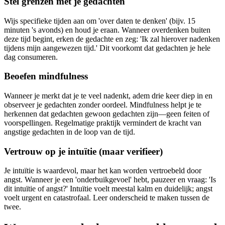
Stel grenzen met je gedachten
Wijs specifieke tijden aan om 'over daten te denken' (bijv. 15
minuten 's avonds) en houd je eraan. Wanneer overdenken buiten
deze tijd begint, erken de gedachte en zeg: 'Ik zal hierover nadenken
tijdens mijn aangewezen tijd.' Dit voorkomt dat gedachten je hele
dag consumeren.
Beoefen mindfulness
Wanneer je merkt dat je te veel nadenkt, adem drie keer diep in en
observeer je gedachten zonder oordeel. Mindfulness helpt je te
herkennen dat gedachten gewoon gedachten zijn—geen feiten of
voorspellingen. Regelmatige praktijk vermindert de kracht van
angstige gedachten in de loop van de tijd.
Vertrouw op je intuïtie (maar verifieer)
Je intuïtie is waardevol, maar het kan worden vertroebeld door
angst. Wanneer je een 'onderbuikgevoel' hebt, pauzeer en vraag: 'Is
dit intuïtie of angst?' Intuïtie voelt meestal kalm en duidelijk; angst
voelt urgent en catastrofaal. Leer onderscheid te maken tussen de
twee.