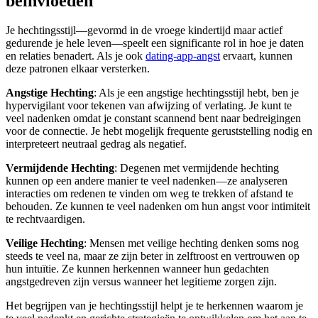
beïnvloeden
Je hechtingsstijl—gevormd in de vroege kindertijd maar actief
gedurende je hele leven—speelt een significante rol in hoe je daten
en relaties benadert. Als je ook
dating-app-angst
ervaart, kunnen
deze patronen elkaar versterken.
Angstige Hechting
: Als je een angstige hechtingsstijl hebt, ben je
hypervigilant voor tekenen van afwijzing of verlating. Je kunt te
veel nadenken omdat je constant scannend bent naar bedreigingen
voor de connectie. Je hebt mogelijk frequente geruststelling nodig en
interpreteert neutraal gedrag als negatief.
Vermijdende Hechting
: Degenen met vermijdende hechting
kunnen op een andere manier te veel nadenken—ze analyseren
interacties om redenen te vinden om weg te trekken of afstand te
behouden. Ze kunnen te veel nadenken om hun angst voor intimiteit
te rechtvaardigen.
Veilige Hechting
: Mensen met veilige hechting denken soms nog
steeds te veel na, maar ze zijn beter in zelftroost en vertrouwen op
hun intuïtie. Ze kunnen herkennen wanneer hun gedachten
angstgedreven zijn versus wanneer het legitieme zorgen zijn.
Het begrijpen van je hechtingsstijl helpt je te herkennen waarom je