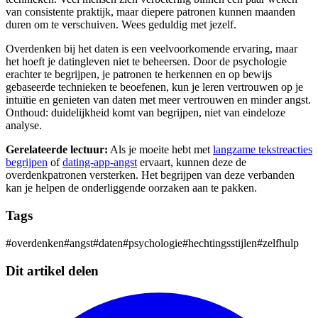
van consistente praktijk, maar diepere patronen kunnen maanden
duren om te verschuiven. Wees geduldig met jezelf.
Overdenken bij het daten is een veelvoorkomende ervaring, maar
het hoeft je datingleven niet te beheersen. Door de psychologie
erachter te begrijpen, je patronen te herkennen en op bewijs
gebaseerde technieken te beoefenen, kun je leren vertrouwen op je
intuïtie en genieten van daten met meer vertrouwen en minder angst.
Onthoud: duidelijkheid komt van begrijpen, niet van eindeloze
analyse.
Gerelateerde lectuur:
Als je moeite hebt met
langzame tekstreacties
begrijpen
of
dating-app-angst
ervaart, kunnen deze de
overdenkpatronen versterken. Het begrijpen van deze verbanden
kan je helpen de onderliggende oorzaken aan te pakken.
Tags
#
overdenken
#
angst
#
daten
#
psychologie
#
hechtingsstijlen
#
zelfhulp
Dit artikel delen