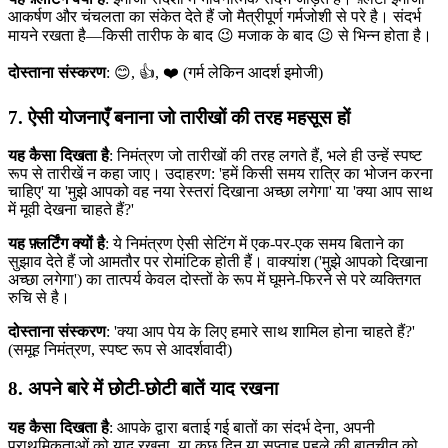
आकर्षण और चंचलता का संकेत देते हैं जो मैत्रीपूर्ण गर्मजोशी से परे है। संदर्भ
मायने रखता है—किसी तारीफ के बाद 😉 मजाक के बाद 😉 से भिन्न होता है।
दोस्ताना संस्करण
: 😊, 👍, ❤️ (गर्म लेकिन आदर्श इमोजी)
7. ऐसी योजनाएँ बनाना जो तारीखों की तरह महसूस हों
यह कैसा दिखता है
: निमंत्रण जो तारीखों की तरह लगते हैं, भले ही उन्हें स्पष्ट
रूप से तारीखें न कहा जाए। उदाहरण: 'हमें किसी समय रात्रि का भोजन करना
चाहिए' या 'मुझे आपको वह नया रेस्तरां दिखाना अच्छा लगेगा' या 'क्या आप साथ
में मूवी देखना चाहते हैं?'
यह फ़्लर्टिंग क्यों है
: ये निमंत्रण ऐसी सेटिंग में एक-पर-एक समय बिताने का
सुझाव देते हैं जो आमतौर पर रोमांटिक होती हैं। वाक्यांश ('मुझे आपको दिखाना
अच्छा लगेगा') का तात्पर्य केवल दोस्तों के रूप में घूमने-फिरने से परे व्यक्तिगत
रुचि से है।
दोस्ताना संस्करण
: 'क्या आप पेय के लिए हमारे साथ शामिल होना चाहते हैं?'
(समूह निमंत्रण, स्पष्ट रूप से आदर्शवादी)
8. अपने बारे में छोटी-छोटी बातें याद रखना
यह कैसा दिखता है
: आपके द्वारा बताई गई बातों का संदर्भ देना, अपनी
प्राथमिकताओं को याद रखना, या कुछ दिन या सप्ताह पहले की बातचीत को