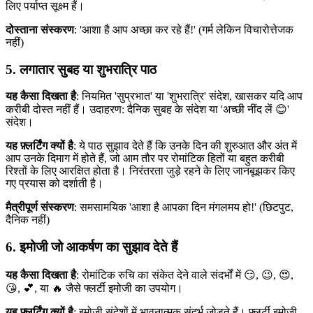
लिए पर्याप्त सूक्ष्म हैं।
दोस्ताना संस्करण
: 'आशा है आप अच्छा कर रहे हैं!' (गर्म लेकिन विचारोत्तेजक
नहीं)
5. लगातार सुबह या शुभरात्रि पाठ
यह कैसा दिखता है
: नियमित 'सुप्रभात' या 'शुभरात्रि' संदेश, खासकर यदि आप
करीबी दोस्त नहीं हैं। उदाहरण: दैनिक सुबह के संदेश या 'अच्छी नींद लें 😊'
संदेश।
यह फ़्लर्टिंग क्यों है
: ये पाठ सुझाव देते हैं कि उनके दिन की शुरुआत और अंत में
आप उनके दिमाग में होते हैं, जो आम तौर पर रोमांटिक हितों या बहुत करीबी
रिश्तों के लिए आरक्षित होता है। निरंतरता जुड़े रहने के लिए जानबूझकर किए
गए प्रयास को दर्शाती है।
मैत्रीपूर्ण संस्करण
: समसामयिक 'आशा है आपका दिन मंगलमय हो!' (छिटपुट,
दैनिक नहीं)
6. इमोजी जो आकर्षण का सुझाव देते हैं
यह कैसा दिखता है
: रोमांटिक रुचि का संकेत देने वाले संदर्भों में 😏, 😉, 😍,
😘, 💕, या 🔥 जैसे फ्लर्टी इमोजी का उपयोग।
यह फ़्लर्टिंग क्यों है
: इमोजी संदेशों में भावनात्मक संदर्भ जोड़ते हैं। फ़्लर्टी इमोजी