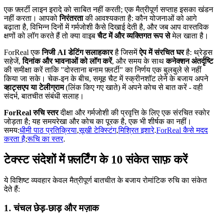
एक फ़्लर्टी लाइन इरादे को साबित नहीं करती; एक मैत्रीपूर्ण सप्ताह इसका खंडन
नहीं करता। आपको
निरंतरता
की आवश्यकता है: कौन योजनाओं को आगे
बढ़ाता है, विभिन्न दिनों में गर्मजोशी कैसे दिखाई देती है, और जब आप वास्तविक
क्षणों को लॉग करते हैं तो क्या वाइब
चैट में और व्यक्तिगत रूप से
मेल खाता है।
ForReal एक
निजी AI डेटिंग सलाहकार
है जिसमें
ऐप में संरचित घर
है: थ्रेड्स
सहेजें,
दिनांक और भावनाओं को लॉग करें
, और समय के साथ
कनेक्शन अंतर्दृष्टि
की समीक्षा करें ताकि "दोस्ताना बनाम फ़्लर्टी" का निर्णय एक बुलबुले से नहीं
किया जा सके। चेक-इन के बीच, समूह चैट में स्क्रीनशॉट लेने के बजाय अपने
व्हाट्सएप या टेलीग्राम
(लिंक किए गए खाते) में अपने कोच से बात करें - वही
संदर्भ, बातचीत संबंधी सलाह।
ForReal रुचि स्तर
दीक्षा और गर्मजोशी की प्रवृत्ति के लिए एक संरचित स्कोर
जोड़ता है; यह समयरेखा और कोच का पूरक है, एक भी शीर्षक का नहीं।
समय:
धीमी पाठ प्रतिक्रिया
,
सूखी टेक्स्टिंग
,
मिश्रित इशारे
.
ForReal कैसे मदद
करता है
;
रूचि का स्तर
.
टेक्स्ट संदेशों में फ़्लर्टिंग के 10 संकेत साफ़ करें
ये विशिष्ट व्यवहार केवल मैत्रीपूर्ण बातचीत के बजाय रोमांटिक रुचि का संकेत
देते हैं:
1. चंचल छेड़-छाड़ और मज़ाक