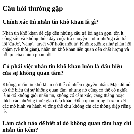
Câu hỏi thường gặp
Chính xác thì nhắn tin khô khan là gì?
Nhắn tin khô khan đề cập đến những câu trả lời ngắn gọn, tốn ít
công sức và không thúc đẩy cuộc trò chuyện—như những câu trả
lời 'được', 'vâng', 'tuyệt vời' hoặc một từ. Không giống như phản hồi
chậm (về thời gian), nhắn tin khô khan liên quan đến chất lượng và
nỗ lực của chính phản hồi.
Có phải việc nhắn tin khô khan luôn là dấu hiệu
của sự không quan tâm?
Không, nhắn tin khô khan có thể có nhiều nguyên nhân. Mặc dù nó
có thể biểu thị sự không quan tâm, nhưng nó cũng có thể có nghĩa
là ai đó không giỏi nhắn tin, không có cảm xúc, căng thẳng hoặc
thích các phương thức giao tiếp khác. Điều quan trọng là xem xét
các mô hình và hành vi tổng thể chứ không chỉ các thông điệp riêng
lẻ.
Làm cách nào để biết ai đó không quan tâm hay chỉ
nhắn tin kém?