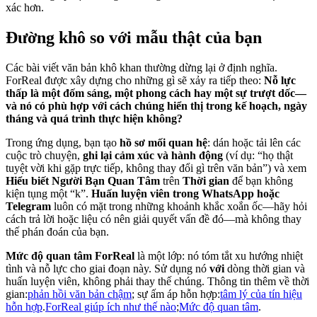
xác hơn.
Đường khô so với mẫu thật của bạn
Các bài viết văn bản khô khan thường dừng lại ở định nghĩa.
ForReal được xây dựng cho những gì sẽ xảy ra tiếp theo:
Nỗ lực
thấp là một đốm sáng, một phong cách hay một sự trượt dốc—
và nó có phù hợp với cách chúng hiển thị trong kế hoạch, ngày
tháng và quá trình thực hiện không?
Trong ứng dụng, bạn tạo
hồ sơ mối quan hệ
: dán hoặc tải lên các
cuộc trò chuyện,
ghi lại cảm xúc và hành động
(ví dụ: “họ thật
tuyệt vời khi gặp trực tiếp, không thay đổi gì trên văn bản”) và xem
Hiểu biết Người Bạn Quan Tâm
trên
Thời gian
để bạn không
kiện tụng một “k”.
Huấn luyện viên trong WhatsApp hoặc
Telegram
luôn có mặt trong những khoảnh khắc xoắn ốc—hãy hỏi
cách trả lời hoặc liệu có nên giải quyết vấn đề đó—mà không thay
thế phán đoán của bạn.
Mức độ quan tâm ForReal
là một lớp: nó tóm tắt xu hướng nhiệt
tình và nỗ lực cho giai đoạn này. Sử dụng nó
với
dòng thời gian và
huấn luyện viên, không phải thay thế chúng. Thông tin thêm về thời
gian:
phản hồi văn bản chậm
; sự ấm áp hỗn hợp:
tâm lý của tín hiệu
hỗn hợp
.
ForReal giúp ích như thế nào
;
Mức độ quan tâm
.