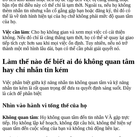
bận rộn thì điều này có thể chỉ là tạm thời. Ngoài ra, nếu họ không
thèm nhắn tin nhưng vẫn cố gắng gặp bạn hoặc đăng ký, thì đó có
thể là về tình hình hiện tại của họ chứ không phải mức độ quan tâm
của họ.
Việc cần làm
: Cho họ không gian và xem mọi việc có cải thiện
không. Nếu đó chỉ là căng thẳng tạm thời, họ có thể sẽ quay lại giao
tiếp tích cực hơn sau khi mọi việc ổn định. Tuy nhiên, nếu nó trở
thành một mô hình lâu dài, bạn có thể cần phải giải quyết nó.
Làm thế nào để biết ai đó không quan tâm
hay chỉ nhắn tin kém
Việc phân biệt giữa kỹ năng nhắn tin không quan tâm và kỹ năng
nhắn tin kém là rất quan trọng để đưa ra quyết định sáng suốt. Đây
là cách để phân biệt:
Nhìn vào hành vi tổng thể của họ
Không quan tâm
: Họ không quan tâm đến tin nhắn VÀ gặp trực
tiếp. Họ không lập kế hoạch, không đặt câu hỏi, không thể hiện sự
quan tâm đến cuộc sống của bạn và không chủ động liên lạc.