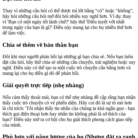
Thay vì những câu hỏi có thể được trả lời bằng “có” hoặc “không”,
hãy hỏi những câu hỏi mở đòi hỏi nhiều suy nghĩ hơn. Ví dụ: thay
vì 'Bạn có một ngày tốt lành chứ?' hãy thử 'Điều tuyệt vời nhất
trong ngày của bạn là gì?' Điều này mang lại cho họ nhiều thứ hơn
để làm việc.
Chia sẻ thêm về bản thân bạn
Đôi khi mọi người phản hồi lại những gì bạn chia sẻ. Nếu bạn luôn
đặt câu hỏi, hãy thử chia sẻ những câu chuyện, trải nghiệm hoặc suy
nghĩ. Điều này có thể tạo ra một cuộc trò chuyện cân bằng hơn và
mang lại cho họ điều gì đó để phản hồi.
Giải quyết trực tiếp (nhẹ nhàng)
Nếu cảm thấy thoải mái, bạn có thể nhẹ nhàng đề cập rằng bạn nhận
thấy cuộc trò chuyện có vẻ phiến diện. Hãy coi đó là sự tò mò hơn
là chỉ trích: 'Tôi nhận thấy tin nhắn của chúng ta khá ngắn gọn - bạn
thích gọi điện thoại hơn hay nhắn tin không phải là sở thích của
bạn?' Điều này mở ra cơ hội cho họ giải thích phong cách giao tiếp
của mình.
Phù hợp với năng lượng của họ (Nhưng đặt ra ranh