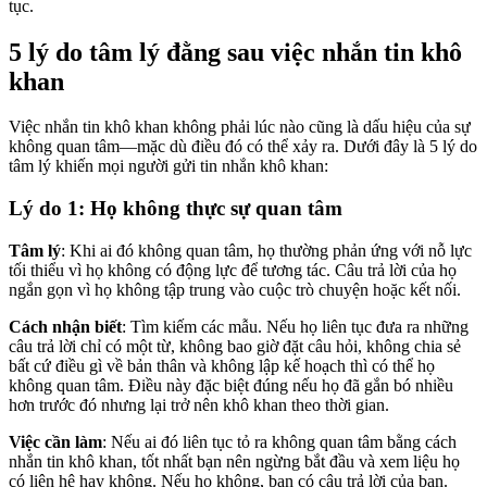
tục.
5 lý do tâm lý đằng sau việc nhắn tin khô
khan
Việc nhắn tin khô khan không phải lúc nào cũng là dấu hiệu của sự
không quan tâm—mặc dù điều đó có thể xảy ra. Dưới đây là 5 lý do
tâm lý khiến mọi người gửi tin nhắn khô khan:
Lý do 1: Họ không thực sự quan tâm
Tâm lý
: Khi ai đó không quan tâm, họ thường phản ứng với nỗ lực
tối thiểu vì họ không có động lực để tương tác. Câu trả lời của họ
ngắn gọn vì họ không tập trung vào cuộc trò chuyện hoặc kết nối.
Cách nhận biết
: Tìm kiếm các mẫu. Nếu họ liên tục đưa ra những
câu trả lời chỉ có một từ, không bao giờ đặt câu hỏi, không chia sẻ
bất cứ điều gì về bản thân và không lập kế hoạch thì có thể họ
không quan tâm. Điều này đặc biệt đúng nếu họ đã gắn bó nhiều
hơn trước đó nhưng lại trở nên khô khan theo thời gian.
Việc cần làm
: Nếu ai đó liên tục tỏ ra không quan tâm bằng cách
nhắn tin khô khan, tốt nhất bạn nên ngừng bắt đầu và xem liệu họ
có liên hệ hay không. Nếu họ không, bạn có câu trả lời của bạn.