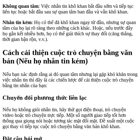
Không quan tâm
: Việc nhắn tin khô khan bắt đầu sớm và tiếp tục
liên tục hoặc bắt đầu sau sự quan tâm ban đầu và vẫn khô khan.
Nhắn tin kém
: Họ có thể đã khô khan ngay từ đầu, nhưng sự quan
tâm của họ lại rõ ràng theo những cách khác. Hoặc, nếu trước đây
họ gắn kết nhiều hơn, họ có thể giải thích sự thay đổi (căng thẳng,
thời gian bận rộn, v.v.).
Cách cải thiện cuộc trò chuyện bằng văn
bản (Nếu họ nhắn tin kém)
Nếu bạn xác định rằng ai đó quan tâm nhưng lại gặp khó khăn trong
việc nhắn tin thì đây là các chiến lược để cải thiện cuộc trò chuyện
bằng tin nhắn của bạn:
Chuyển đổi phương thức liên lạc
Nếu họ không giỏi nhắn tin, hãy thử gọi điện thoại, trò chuyện
video hoặc trò chuyện trực tiếp. Một số người giao tiếp tốt hơn
thông qua giọng nói hoặc tương tác mặt đối mặt. Đề xuất một cuộc
gọi thay vì tiếp tục cuộc trò chuyện bằng văn bản khô khan.
Đặt câu hỏi mở