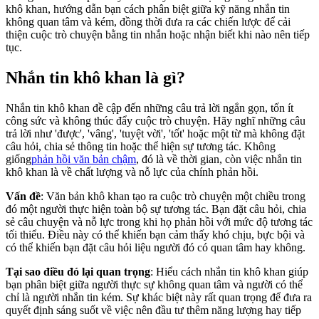
khô khan, hướng dẫn bạn cách phân biệt giữa kỹ năng nhắn tin
không quan tâm và kém, đồng thời đưa ra các chiến lược để cải
thiện cuộc trò chuyện bằng tin nhắn hoặc nhận biết khi nào nên tiếp
tục.
Nhắn tin khô khan là gì?
Nhắn tin khô khan đề cập đến những câu trả lời ngắn gọn, tốn ít
công sức và không thúc đẩy cuộc trò chuyện. Hãy nghĩ những câu
trả lời như 'được', 'vâng', 'tuyệt vời', 'tốt' hoặc một từ mà không đặt
câu hỏi, chia sẻ thông tin hoặc thể hiện sự tương tác. Không
giống
phản hồi văn bản chậm
, đó là về thời gian, còn việc nhắn tin
khô khan là về chất lượng và nỗ lực của chính phản hồi.
Vấn đề
: Văn bản khô khan tạo ra cuộc trò chuyện một chiều trong
đó một người thực hiện toàn bộ sự tương tác. Bạn đặt câu hỏi, chia
sẻ câu chuyện và nỗ lực trong khi họ phản hồi với mức độ tương tác
tối thiểu. Điều này có thể khiến bạn cảm thấy khó chịu, bực bội và
có thể khiến bạn đặt câu hỏi liệu người đó có quan tâm hay không.
Tại sao điều đó lại quan trọng
: Hiểu cách nhắn tin khô khan giúp
bạn phân biệt giữa người thực sự không quan tâm và người có thể
chỉ là người nhắn tin kém. Sự khác biệt này rất quan trọng để đưa ra
quyết định sáng suốt về việc nên đầu tư thêm năng lượng hay tiếp