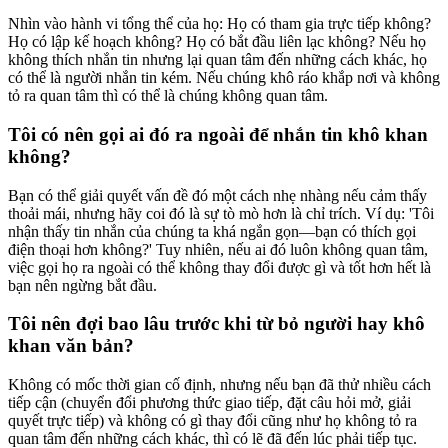
Nhìn vào hành vi tổng thể của họ: Họ có tham gia trực tiếp không?
Họ có lập kế hoạch không? Họ có bắt đầu liên lạc không? Nếu họ
không thích nhắn tin nhưng lại quan tâm đến những cách khác, họ
có thể là người nhắn tin kém. Nếu chúng khô ráo khắp nơi và không
tỏ ra quan tâm thì có thể là chúng không quan tâm.
Tôi có nên gọi ai đó ra ngoài để nhắn tin khô khan
không?
Bạn có thể giải quyết vấn đề đó một cách nhẹ nhàng nếu cảm thấy
thoải mái, nhưng hãy coi đó là sự tò mò hơn là chỉ trích. Ví dụ: 'Tôi
nhận thấy tin nhắn của chúng ta khá ngắn gọn—bạn có thích gọi
điện thoại hơn không?' Tuy nhiên, nếu ai đó luôn không quan tâm,
việc gọi họ ra ngoài có thể không thay đổi được gì và tốt hơn hết là
bạn nên ngừng bắt đầu.
Tôi nên đợi bao lâu trước khi từ bỏ người hay khô
khan văn bản?
Không có mốc thời gian cố định, nhưng nếu bạn đã thử nhiều cách
tiếp cận (chuyển đổi phương thức giao tiếp, đặt câu hỏi mở, giải
quyết trực tiếp) và không có gì thay đổi cũng như họ không tỏ ra
quan tâm đến những cách khác, thì có lẽ đã đến lúc phải tiếp tục.