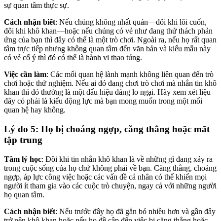
sự quan tâm thực sự.
Cách nhận biết
: Nếu chúng không nhất quán—đôi khi lôi cuốn,
đôi khi khô khan—hoặc nếu chúng có vẻ như đang thử thách phản
ứng của bạn thì đây có thể là một trò chơi. Ngoài ra, nếu họ rất quan
tâm trực tiếp nhưng không quan tâm đến văn bản và kiểu mẫu này
có vẻ cố ý thì đó có thể là hành vi thao túng.
Việc cần làm
: Các mối quan hệ lành mạnh không liên quan đến trò
chơi hoặc thử nghiệm. Nếu ai đó đang chơi trò chơi mà nhắn tin khô
khan thì đó thường là một dấu hiệu đáng lo ngại. Hãy xem xét liệu
đây có phải là kiểu động lực mà bạn mong muốn trong một mối
quan hệ hay không.
Lý do 5: Họ bị choáng ngợp, căng thẳng hoặc mất
tập trung
Tâm lý học
: Đôi khi tin nhắn khô khan là về những gì đang xảy ra
trong cuộc sống của họ chứ không phải về bạn. Căng thẳng, choáng
ngợp, áp lực công việc hoặc các vấn đề cá nhân có thể khiến mọi
người ít tham gia vào các cuộc trò chuyện, ngay cả với những người
họ quan tâm.
Cách nhận biết
: Nếu trước đây họ đã gắn bó nhiều hơn và gần đây
trở nên khô khan hoặc nếu họ đề cập đến việc bị căng thẳng hoặc