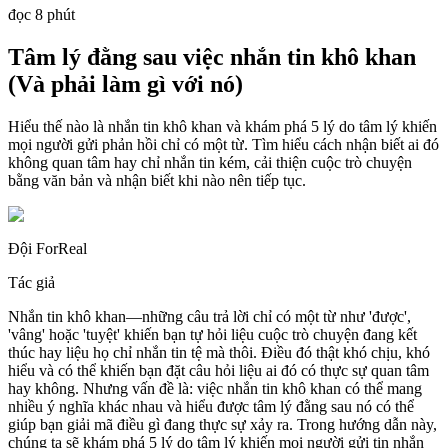
đọc 8 phút
Tâm lý đằng sau việc nhắn tin khô khan
(Và phải làm gì với nó)
Hiểu thế nào là nhắn tin khô khan và khám phá 5 lý do tâm lý khiến
mọi người gửi phản hồi chỉ có một từ. Tìm hiểu cách nhận biết ai đó
không quan tâm hay chỉ nhắn tin kém, cải thiện cuộc trò chuyện
bằng văn bản và nhận biết khi nào nên tiếp tục.
Đội ForReal
Tác giả
Nhắn tin khô khan—những câu trả lời chỉ có một từ như 'được',
'vâng' hoặc 'tuyệt' khiến bạn tự hỏi liệu cuộc trò chuyện đang kết
thúc hay liệu họ chỉ nhắn tin tệ mà thôi. Điều đó thật khó chịu, khó
hiểu và có thể khiến bạn đặt câu hỏi liệu ai đó có thực sự quan tâm
hay không. Nhưng vấn đề là: việc nhắn tin khô khan có thể mang
nhiều ý nghĩa khác nhau và hiểu được tâm lý đằng sau nó có thể
giúp bạn giải mã điều gì đang thực sự xảy ra. Trong hướng dẫn này,
chúng ta sẽ khám phá 5 lý do tâm lý khiến mọi người gửi tin nhắn