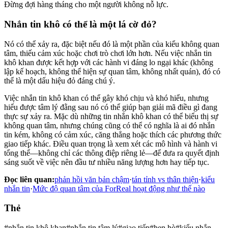
Đừng đợi hàng tháng cho một người không nỗ lực.
Nhắn tin khô có thể là một lá cờ đỏ?
Nó có thể xảy ra, đặc biệt nếu đó là một phần của kiểu không quan
tâm, thiếu cảm xúc hoặc chơi trò chơi lớn hơn. Nếu việc nhắn tin
khô khan được kết hợp với các hành vi đáng lo ngại khác (không
lập kế hoạch, không thể hiện sự quan tâm, không nhất quán), đó có
thể là một dấu hiệu đỏ đáng chú ý.
Việc nhắn tin khô khan có thể gây khó chịu và khó hiểu, nhưng
hiểu được tâm lý đằng sau nó có thể giúp bạn giải mã điều gì đang
thực sự xảy ra. Mặc dù những tin nhắn khô khan có thể biểu thị sự
không quan tâm, nhưng chúng cũng có thể có nghĩa là ai đó nhắn
tin kém, không có cảm xúc, căng thẳng hoặc thích các phương thức
giao tiếp khác. Điều quan trọng là xem xét các mô hình và hành vi
tổng thể—không chỉ các thông điệp riêng lẻ—để đưa ra quyết định
sáng suốt về việc nên đầu tư nhiều năng lượng hơn hay tiếp tục.
Đọc liên quan:
phản hồi văn bản chậm
·
tán tỉnh vs thân thiện
·
kiểu
nhắn tin
·
Mức độ quan tâm của ForReal hoạt động như thế nào
Thẻ
#
nhắn tin khô khan
#
nhắn tin tâm lý
#
giao tiếp
#
hẹn hò
#
kiểu nhắn