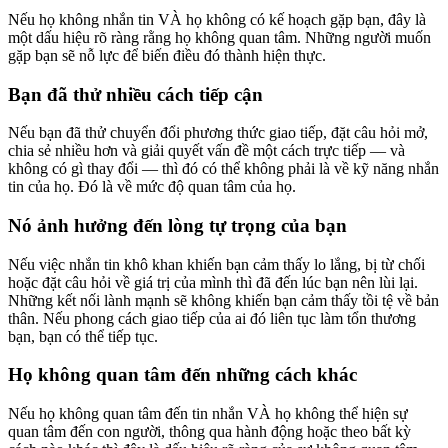
Nếu họ không nhắn tin VÀ họ không có kế hoạch gặp bạn, đây là
một dấu hiệu rõ ràng rằng họ không quan tâm. Những người muốn
gặp bạn sẽ nỗ lực để biến điều đó thành hiện thực.
Bạn đã thử nhiều cách tiếp cận
Nếu bạn đã thử chuyển đổi phương thức giao tiếp, đặt câu hỏi mở,
chia sẻ nhiều hơn và giải quyết vấn đề một cách trực tiếp — và
không có gì thay đổi — thì đó có thể không phải là về kỹ năng nhắn
tin của họ. Đó là về mức độ quan tâm của họ.
Nó ảnh hưởng đến lòng tự trọng của bạn
Nếu việc nhắn tin khô khan khiến bạn cảm thấy lo lắng, bị từ chối
hoặc đặt câu hỏi về giá trị của mình thì đã đến lúc bạn nên lùi lại.
Những kết nối lành mạnh sẽ không khiến bạn cảm thấy tồi tệ về bản
thân. Nếu phong cách giao tiếp của ai đó liên tục làm tổn thương
bạn, bạn có thể tiếp tục.
Họ không quan tâm đến những cách khác
Nếu họ không quan tâm đến tin nhắn VÀ họ không thể hiện sự
quan tâm đến con người, thông qua hành động hoặc theo bất kỳ