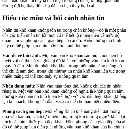
cách nào khác thì đây là dấu hiệu rõ ràng của sự không quan tâm.
Đừng đợi họ thay đổi - họ đã cho bạn thấy họ là ai.
Hiểu các mẫu và bối cảnh nhắn tin
Nhắn tin khô khan không tồn tại trong chân không—đó là một phần
của các kiểu nhắn tin lớn hơn có thể tiết lộ nhiều điều về mức độ
quan tâm và phong cách giao tiếp của ai đó. Hiểu những mô hình
này có thể giúp bạn nhìn thấy bức tranh lớn hơn.
Vấn đề về bối cảnh
: Một văn bản khô khan sau một cuộc hẹn hò
tuyệt vời có thể có ý nghĩa gì đó khác với những văn bản khô khan
ngay từ đầu. Một tin nhắn khô khan trong một tuần căng thẳng có
thể chỉ là tạm thời, trong khi những tin nhắn khô khan liên tục trong
nhiều tháng có thể cho thấy sự không quan tâm.
Nhận dạng mẫu
: Nhìn vào mẫu tổng thể, không chỉ các tin nhắn
riêng lẻ. Một văn bản khô khan không có nghĩa là không quan tâm,
nhưng kiểu nhắn tin khô khan kết hợp với các dấu hiệu khác (không
lập kế hoạch, không bắt đầu, v.v.) có thể cho bạn biết nhiều điều.
Phong cách giao tiếp
: Một số người có khả năng diễn đạt thông
qua văn bản một cách tự nhiên hơn, trong khi những người khác lại
thích các hình thức giao tiếp khác. Hiểu phong cách giao tiếp của ai
đó có thể giúp bạn diễn giải những văn bản khô khan của họ chính