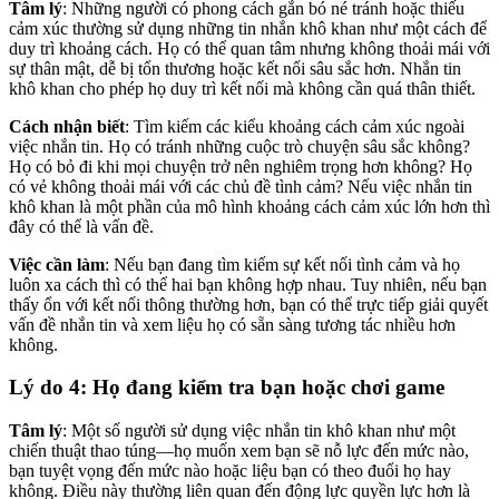
Tâm lý
: Những người có phong cách gắn bó né tránh hoặc thiếu
cảm xúc thường sử dụng những tin nhắn khô khan như một cách để
duy trì khoảng cách. Họ có thể quan tâm nhưng không thoải mái với
sự thân mật, dễ bị tổn thương hoặc kết nối sâu sắc hơn. Nhắn tin
khô khan cho phép họ duy trì kết nối mà không cần quá thân thiết.
Cách nhận biết
: Tìm kiếm các kiểu khoảng cách cảm xúc ngoài
việc nhắn tin. Họ có tránh những cuộc trò chuyện sâu sắc không?
Họ có bỏ đi khi mọi chuyện trở nên nghiêm trọng hơn không? Họ
có vẻ không thoải mái với các chủ đề tình cảm? Nếu việc nhắn tin
khô khan là một phần của mô hình khoảng cách cảm xúc lớn hơn thì
đây có thể là vấn đề.
Việc cần làm
: Nếu bạn đang tìm kiếm sự kết nối tình cảm và họ
luôn xa cách thì có thể hai bạn không hợp nhau. Tuy nhiên, nếu bạn
thấy ổn với kết nối thông thường hơn, bạn có thể trực tiếp giải quyết
vấn đề nhắn tin và xem liệu họ có sẵn sàng tương tác nhiều hơn
không.
Lý do 4: Họ đang kiểm tra bạn hoặc chơi game
Tâm lý
: Một số người sử dụng việc nhắn tin khô khan như một
chiến thuật thao túng—họ muốn xem bạn sẽ nỗ lực đến mức nào,
bạn tuyệt vọng đến mức nào hoặc liệu bạn có theo đuổi họ hay
không. Điều này thường liên quan đến động lực quyền lực hơn là