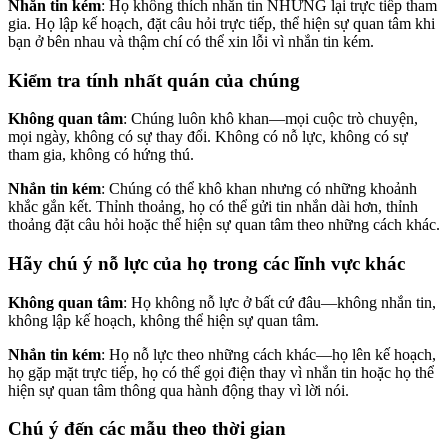
Nhắn tin kém
: Họ không thích nhắn tin NHƯNG lại trực tiếp tham
gia. Họ lập kế hoạch, đặt câu hỏi trực tiếp, thể hiện sự quan tâm khi
bạn ở bên nhau và thậm chí có thể xin lỗi vì nhắn tin kém.
Kiểm tra tính nhất quán của chúng
Không quan tâm
: Chúng luôn khô khan—mọi cuộc trò chuyện,
mọi ngày, không có sự thay đổi. Không có nỗ lực, không có sự
tham gia, không có hứng thú.
Nhắn tin kém
: Chúng có thể khô khan nhưng có những khoảnh
khắc gắn kết. Thỉnh thoảng, họ có thể gửi tin nhắn dài hơn, thỉnh
thoảng đặt câu hỏi hoặc thể hiện sự quan tâm theo những cách khác.
Hãy chú ý nỗ lực của họ trong các lĩnh vực khác
Không quan tâm
: Họ không nỗ lực ở bất cứ đâu—không nhắn tin,
không lập kế hoạch, không thể hiện sự quan tâm.
Nhắn tin kém
: Họ nỗ lực theo những cách khác—họ lên kế hoạch,
họ gặp mặt trực tiếp, họ có thể gọi điện thay vì nhắn tin hoặc họ thể
hiện sự quan tâm thông qua hành động thay vì lời nói.
Chú ý đến các mẫu theo thời gian