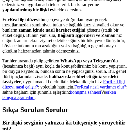
eklersiniz ve uygulamada tek seferlik bir karar yerine
yapılandırılmış bir ilişki evi
elde edersiniz.
ForReal ilgi düzeyi
bu çerçeveye doğrudan uyar: gerçek
mesajlarınızdan samimiyet, tutku ve bağlılık tarzı sinyalleri okur ve
bunların
zaman içinde nasıl hareket ettiğini
gösterir (statik bir
etiket değil). Bunun yanı sıra,
Bağlantı İçgörüleri
ve
Zaman
'niz
dağınık anları tekrar ziyaret edebileceğiniz bir hikayeye dönüştürür;
böylece tutkunun mu azaldığını yoksa bağlılığın geç mi ortaya
çıktığını hafızanızdan tahmin edemezsiniz.
Tarihler arasında gidip gelirken
WhatsApp veya Telegram'da
(hesabınıza bağlı) aynı koçla da konuşabilirsiniz: bir konu yapıştırın,
bir duygu kaydedin, bundan sonra ne yapacağınızı sorun. Bu, genel
flört ipuçlarından ziyade,
halihazırda sohbet ettiğiniz yerdeki
tavsiyeler
, uygulamadaki derinliktir. Mekanik için bkz.
ForReal ilgi
düzeyi nasıl çalışır?
; yolculuk hattı için,
ForReal nasıl yardımcı olur?
;
sahne bağlamı için şununla eşleştirin:
konuşma sahnesi
Ve
erken
tanışma aşamaları
.
Sıkça Sorulan Sorular
Bir ilişki sevginin yalnızca iki bileşeniyle yürüyebilir
mi?