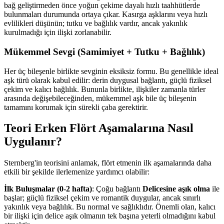
bağ geliştirmeden önce yoğun çekime dayalı hızlı taahhütlerde
bulunmaları durumunda ortaya çıkar. Kasırga aşklarını veya hızlı
evlilikleri düşünün; tutku ve bağlılık vardır, ancak yakınlık
kurulmadığı için ilişki zorlanabilir.
Mükemmel Sevgi (Samimiyet + Tutku + Bağlılık)
Her üç bileşenle birlikte sevginin eksiksiz formu. Bu genellikle ideal
aşk türü olarak kabul edilir: derin duygusal bağlantı, güçlü fiziksel
çekim ve kalıcı bağlılık. Bununla birlikte, ilişkiler zamanla türler
arasında değişebileceğinden, mükemmel aşk bile üç bileşenin
tamamını korumak için sürekli çaba gerektirir.
Teori Erken Flört Aşamalarına Nasıl
Uygulanır?
Sternberg'in teorisini anlamak, flört etmenin ilk aşamalarında daha
etkili bir şekilde ilerlemenize yardımcı olabilir:
İlk Buluşmalar (0-2 hafta)
: Çoğu bağlantı
Delicesine aşık olma
ile
başlar; güçlü fiziksel çekim ve romantik duygular, ancak sınırlı
yakınlık veya bağlılık. Bu normal ve sağlıklıdır. Önemli olan, kalıcı
bir ilişki için delice aşık olmanın tek başına yeterli olmadığını kabul