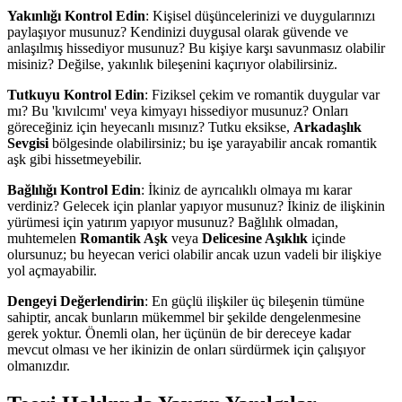
Yakınlığı Kontrol Edin
: Kişisel düşüncelerinizi ve duygularınızı
paylaşıyor musunuz? Kendinizi duygusal olarak güvende ve
anlaşılmış hissediyor musunuz? Bu kişiye karşı savunmasız olabilir
misiniz? Değilse, yakınlık bileşenini kaçırıyor olabilirsiniz.
Tutkuyu Kontrol Edin
: Fiziksel çekim ve romantik duygular var
mı? Bu 'kıvılcımı' veya kimyayı hissediyor musunuz? Onları
göreceğiniz için heyecanlı mısınız? Tutku eksikse,
Arkadaşlık
Sevgisi
bölgesinde olabilirsiniz; bu işe yarayabilir ancak romantik
aşk gibi hissetmeyebilir.
Bağlılığı Kontrol Edin
: İkiniz de ayrıcalıklı olmaya mı karar
verdiniz? Gelecek için planlar yapıyor musunuz? İkiniz de ilişkinin
yürümesi için yatırım yapıyor musunuz? Bağlılık olmadan,
muhtemelen
Romantik Aşk
veya
Delicesine Aşıklık
içinde
olursunuz; bu heyecan verici olabilir ancak uzun vadeli bir ilişkiye
yol açmayabilir.
Dengeyi Değerlendirin
: En güçlü ilişkiler üç bileşenin tümüne
sahiptir, ancak bunların mükemmel bir şekilde dengelenmesine
gerek yoktur. Önemli olan, her üçünün de bir dereceye kadar
mevcut olması ve her ikinizin de onları sürdürmek için çalışıyor
olmanızdır.