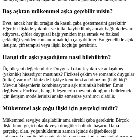
Boş aşktan mükemmel aşka geçebilir misin?
Evet, ancak her iki ortağın da kasıtlı çaba göstermesini gerektirir.
Eğer bir ilişkide yakınlık ve tutku kaybedilmiş ancak bağlılık devam
ediyorsa, çiftler duygusal bağı yeniden inşa etmek ve fiziksel
çekiciliği yeniden canlandırmak için çalışabilirler. Bu genellikle açık
iletişim, çift terapisi veya ilişki koçluğu gerektirir.
Hangi tür aşkı yaşadığımı nasıl bilebilirim?
Üç bileşeni değerlendirin: Duygusal olarak yakın ve anlaşılmış
(yakınlık) hissediyor musunuz? Fiziksel çekim ve romantik duygular
(tutku) var mı? İkiniz de ilişkiye kendinizi adadınız mı (bağlılık)?
Mevcut bileşenlerin kombinasyonu aşk türünüzü belirler. Emin
değilseniz ForReal, hangi bileşenlerin mevcut olduğunu belirlemek
için iletişim modellerinizi analiz etmenize yardımcı olabilir.
Mükemmel aşk çoğu ilişki için gerçekçi midir?
Mükemmel sevgiye ulaşılabilir ama sürekli çaba gerektirir. Birçok
ilişki bunu geçici olarak veya döngüler halinde başarır. Daha
gerçekçi olan, yoğunluklarının zaman içinde değişebileceği
anlayışıyla, her üç bileşenin de bir dereceye kadar mevcut olmasıdır.