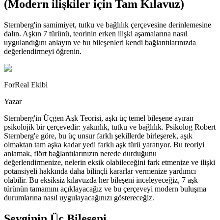
(Modern ilişkiler için Tam Kılavuz)
Sternberg'in samimiyet, tutku ve bağlılık çerçevesine derinlemesine
dalın. Aşkın 7 türünü, teorinin erken ilişki aşamalarına nasıl
uygulandığını anlayın ve bu bileşenleri kendi bağlantılarınızda
değerlendirmeyi öğrenin.
ForReal Ekibi
Yazar
Sternberg'in Üçgen Aşk Teorisi, aşkı üç temel bileşene ayıran
psikolojik bir çerçevedir: yakınlık, tutku ve bağlılık. Psikolog Robert
Sternberg'e göre, bu üç unsur farklı şekillerde birleşerek, aşık
olmaktan tam aşka kadar yedi farklı aşk türü yaratıyor. Bu teoriyi
anlamak, flört bağlantılarınızın nerede durduğunu
değerlendirmenize, nelerin eksik olabileceğini fark etmenize ve ilişki
potansiyeli hakkında daha bilinçli kararlar vermenize yardımcı
olabilir. Bu eksiksiz kılavuzda her bileşeni inceleyeceğiz, 7 aşk
türünün tamamını açıklayacağız ve bu çerçeveyi modern buluşma
durumlarına nasıl uygulayacağınızı göstereceğiz.
Sevginin Üç Bileşeni