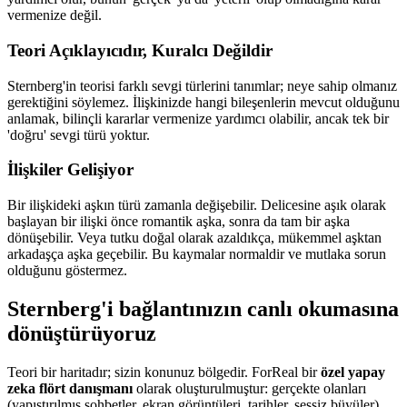
vermenize değil.
Teori Açıklayıcıdır, Kuralcı Değildir
Sternberg'in teorisi farklı sevgi türlerini tanımlar; neye sahip olmanız
gerektiğini söylemez. İlişkinizde hangi bileşenlerin mevcut olduğunu
anlamak, bilinçli kararlar vermenize yardımcı olabilir, ancak tek bir
'doğru' sevgi türü yoktur.
İlişkiler Gelişiyor
Bir ilişkideki aşkın türü zamanla değişebilir. Delicesine aşık olarak
başlayan bir ilişki önce romantik aşka, sonra da tam bir aşka
dönüşebilir. Veya tutku doğal olarak azaldıkça, mükemmel aşktan
arkadaşça aşka geçebilir. Bu kaymalar normaldir ve mutlaka sorun
olduğunu göstermez.
Sternberg'i bağlantınızın canlı okumasına
dönüştürüyoruz
Teori bir haritadır; sizin konunuz bölgedir. ForReal bir
özel yapay
zeka flört danışmanı
olarak oluşturulmuştur: gerçekte olanları
(yapıştırılmış sohbetler, ekran görüntüleri, tarihler, sessiz büyüler)