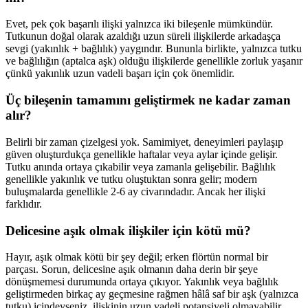
Evet, pek çok başarılı ilişki yalnızca iki bileşenle mümkündür.
Tutkunun doğal olarak azaldığı uzun süreli ilişkilerde arkadaşça
sevgi (yakınlık + bağlılık) yaygındır. Bununla birlikte, yalnızca tutku
ve bağlılığın (aptalca aşk) olduğu ilişkilerde genellikle zorluk yaşanır
çünkü yakınlık uzun vadeli başarı için çok önemlidir.
Üç bileşenin tamamını geliştirmek ne kadar zaman
alır?
Belirli bir zaman çizelgesi yok. Samimiyet, deneyimleri paylaşıp
güven oluşturdukça genellikle haftalar veya aylar içinde gelişir.
Tutku anında ortaya çıkabilir veya zamanla gelişebilir. Bağlılık
genellikle yakınlık ve tutku oluştuktan sonra gelir; modern
buluşmalarda genellikle 2-6 ay civarındadır. Ancak her ilişki
farklıdır.
Delicesine aşık olmak ilişkiler için kötü mü?
Hayır, aşık olmak kötü bir şey değil; erken flörtün normal bir
parçası. Sorun, delicesine aşık olmanın daha derin bir şeye
dönüşmemesi durumunda ortaya çıkıyor. Yakınlık veya bağlılık
geliştirmeden birkaç ay geçmesine rağmen hâlâ saf bir aşk (yalnızca
tutku) içindeyseniz, ilişkinin uzun vadeli potansiyeli olmayabilir.