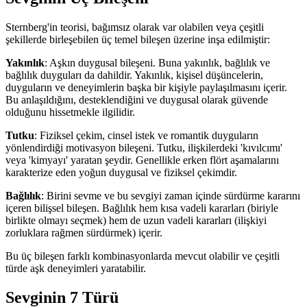
Sternberg'in teorisi, bağımsız olarak var olabilen veya çeşitli
şekillerde birleşebilen üç temel bileşen üzerine inşa edilmiştir:
Yakınlık
: Aşkın duygusal bileşeni. Buna yakınlık, bağlılık ve
bağlılık duyguları da dahildir. Yakınlık, kişisel düşüncelerin,
duyguların ve deneyimlerin başka bir kişiyle paylaşılmasını içerir.
Bu anlaşıldığını, desteklendiğini ve duygusal olarak güvende
olduğunu hissetmekle ilgilidir.
Tutku
: Fiziksel çekim, cinsel istek ve romantik duyguların
yönlendirdiği motivasyon bileşeni. Tutku, ilişkilerdeki 'kıvılcımı'
veya 'kimyayı' yaratan şeydir. Genellikle erken flört aşamalarını
karakterize eden yoğun duygusal ve fiziksel çekimdir.
Bağlılık
: Birini sevme ve bu sevgiyi zaman içinde sürdürme kararını
içeren bilişsel bileşen. Bağlılık hem kısa vadeli kararları (biriyle
birlikte olmayı seçmek) hem de uzun vadeli kararları (ilişkiyi
zorluklara rağmen sürdürmek) içerir.
Bu üç bileşen farklı kombinasyonlarda mevcut olabilir ve çeşitli
türde aşk deneyimleri yaratabilir.
Sevginin 7 Türü