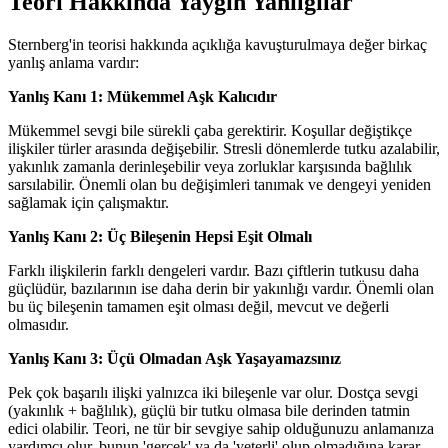
Teori Hakkında Yaygın Yanılgılar
Sternberg'in teorisi hakkında açıklığa kavuşturulmaya değer birkaç
yanlış anlama vardır:
Yanlış Kanı 1: Mükemmel Aşk Kalıcıdır
Mükemmel sevgi bile sürekli çaba gerektirir. Koşullar değiştikçe
ilişkiler türler arasında değişebilir. Stresli dönemlerde tutku azalabilir,
yakınlık zamanla derinleşebilir veya zorluklar karşısında bağlılık
sarsılabilir. Önemli olan bu değişimleri tanımak ve dengeyi yeniden
sağlamak için çalışmaktır.
Yanlış Kanı 2: Üç Bileşenin Hepsi Eşit Olmalı
Farklı ilişkilerin farklı dengeleri vardır. Bazı çiftlerin tutkusu daha
güçlüdür, bazılarının ise daha derin bir yakınlığı vardır. Önemli olan
bu üç bileşenin tamamen eşit olması değil, mevcut ve değerli
olmasıdır.
Yanlış Kanı 3: Üçü Olmadan Aşk Yaşayamazsınız
Pek çok başarılı ilişki yalnızca iki bileşenle var olur. Dostça sevgi
(yakınlık + bağlılık), güçlü bir tutku olmasa bile derinden tatmin
edici olabilir. Teori, ne tür bir sevgiye sahip olduğunuzu anlamanıza
yardımcı olur, bunun 'gerçek' ya da 'yeterli' olup olmadığına karar