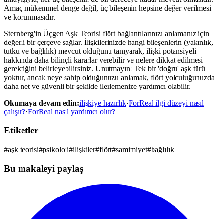
Amaç mükemmel denge değil, üç bileşenin hepsine değer verilmesi
ve korunmasıdır.
Sternberg'in Üçgen Aşk Teorisi flört bağlantılarınızı anlamanız için
değerli bir çerçeve sağlar. İlişkilerinizde hangi bileşenlerin (yakınlık,
tutku ve bağlılık) mevcut olduğunu tanıyarak, ilişki potansiyeli
hakkında daha bilinçli kararlar verebilir ve nelere dikkat edilmesi
gerektiğini belirleyebilirsiniz. Unutmayın: Tek bir 'doğru' aşk türü
yoktur, ancak neye sahip olduğunuzu anlamak, flört yolculuğunuzda
daha net ve güvenli bir şekilde ilerlemenize yardımcı olabilir.
Okumaya devam edin:
ilişkiye hazırlık
·
ForReal ilgi düzeyi nasıl
çalışır?
·
ForReal nasıl yardımcı olur?
Etiketler
#
aşk teorisi
#
psikoloji
#
ilişkiler
#
flört
#
samimiyet
#
bağlılık
Bu makaleyi paylaş