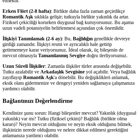
etmektir.
Erken Flört (2-8 hafta)
: Birlikte daha fazla zaman geçirdikçe
Romantik Aşk
sıklıkla gelişir; tutkuyla birlikte yakınlık da artar.
Fiziksel çekiciliği korurken duygusal bağ kuruyorsunuz. Bu aşama
uzun vadeli potansiyelin belirlenmesi açısından çok önemlidir.
İlişkiyi Tanımlamak (2-6 ay)
: Bu,
Bağlılığın
genellikle devreye
girdiği zamandır. İlişkiyi resmi ve ayrıcalıklı hale getirip
getirmemeye karar veriyorsunuz. İdeal olarak, üç bileşenin de
mevcut olmasıyla
Tamamlanmış Sevgiye
doğru ilerliyorsunuz.
Uzun Süreli İlişkiler
: Zamanla ilişkiler türler arasında değişebilir.
Tutku azalabilir ve
Arkadaşlık Sevgisine
yol açabilir. Veya bağlılık
zayıflayıp
Romantik Aşk
'a dönebilir. Bu değişiklikleri anlamak,
eksik olanı gidermenize ve dengeyi yeniden sağlamaya çalışmanıza
yardımcı olabilir.
Bağlantınızı Değerlendirme
Kendinize şunu sorun: Hangi bileşenler mevcut? Yakınlık (duygusal
yakınlık) var mı? Tutku (fiziksel çekim)? Bağlılık (birlikte olma
kararı)? Neyin mevcut olduğunu ve neyin eksik olduğunu bilmek,
ilişkinizin nerede olduğunu ve nelere dikkat edilmesi gerektiğini
anlamanıza yardımcı olabilir.