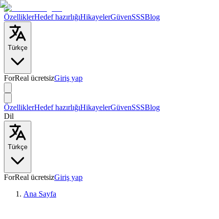
Özellikler
Hedef hazırlığı
Hikayeler
Güven
SSS
Blog
Türkçe
ForReal ücretsiz
Giriş yap
Özellikler
Hedef hazırlığı
Hikayeler
Güven
SSS
Blog
Dil
Türkçe
ForReal ücretsiz
Giriş yap
Ana Sayfa