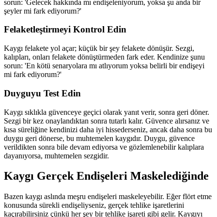
sorun: 'Gelecek hakkında mı endişeleniyorum, yoksa şu anda bir
şeyler mi fark ediyorum?'
Felaketleştirmeyi Kontrol Edin
Kaygı felakete yol açar; küçük bir şey felakete dönüşür. Sezgi,
kalıpları, onları felakete dönüştürmeden fark eder. Kendinize şunu
sorun: 'En kötü senaryolara mı atlıyorum yoksa belirli bir endişeyi
mi fark ediyorum?'
Duyguyu Test Edin
Kaygı sıklıkla güvenceye geçici olarak yanıt verir, sonra geri döner.
Sezgi bir kez onaylandıktan sonra tutarlı kalır. Güvence alırsanız ve
kısa süreliğine kendinizi daha iyi hissederseniz, ancak daha sonra bu
duygu geri dönerse, bu muhtemelen kaygıdır. Duygu, güvence
verildikten sonra bile devam ediyorsa ve gözlemlenebilir kalıplara
dayanıyorsa, muhtemelen sezgidir.
Kaygı Gerçek Endişeleri Maskelediğinde
Bazen kaygı aslında meşru endişeleri maskeleyebilir. Eğer flört etme
konusunda sürekli endişeliyseniz, gerçek tehlike işaretlerini
kaçırabilirsiniz çünkü her şey bir tehlike işareti gibi gelir. Kaygıyı