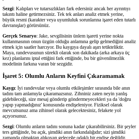
Sezgi
: Kalıpları ve tutarsızlıkları fark edersiniz ancak her ayrıntıyı
takıntı haline getirmezsiniz. Tek tek anları analiz etmek yerine,
büyük resmi (karakter veya uyumluluk sorunlarına işaret eden tutarlı
davranışlar) görürsünüz.
Gerçek Senaryo
: Jake, sevgilisinin ünlem işareti yerine nokta
kullanmasının onun üzgün olduğu anlamına gelip gelmediğini analiz
etmek için saatler harcıyor. Bu kaygıya dayalı aşırı tetikteliktir.
Maya, randevusunun sürekli olarak son dakikada (arka arkaya üç
kez) planlarını iptal ettiğini fark ettiğinde, bu bir güvenilmezlik
modelinin farkına varan bir sezgidir.
İşaret 5: Olumlu Anların Keyfini Çıkaramamak
Kaygı
: İyi randevular veya olumlu etkileşimler sırasında bile anın
tadını tam anlamıyla çıkaramazsınız. Zihniniz zaten neyin yanlış
gidebileceği, size mesaj gönderip göndermeyecekleri ya da 'doğru
yapıp yapmadığınız' konusunda endişeleniyor. Fiziksel olarak
mevcutsunuz ama zihinsel olarak gelecektesiniz, felakete yol
açıyorsunuz.
Sezgi
: Olumlu anların tadını sonuna kadar çıkarabilirsiniz. Bir şeyler
ters gittiğinde, bu açık, şimdiki anın farkındalığıdır; sizi şimdiki
zamanda olmaktan alıkoyan geleceğe odaklı bir endişe değildir.