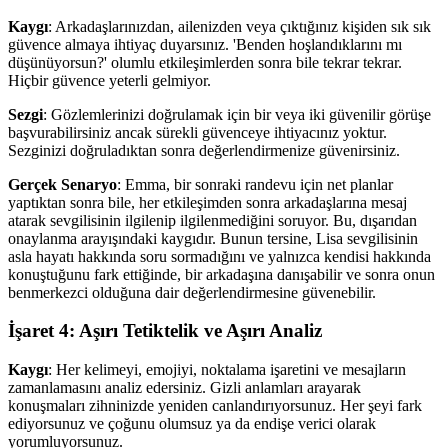
Kaygı
: Arkadaşlarınızdan, ailenizden veya çıktığınız kişiden sık sık
güvence almaya ihtiyaç duyarsınız. 'Benden hoşlandıklarını mı
düşünüyorsun?' olumlu etkileşimlerden sonra bile tekrar tekrar.
Hiçbir güvence yeterli gelmiyor.
Sezgi
: Gözlemlerinizi doğrulamak için bir veya iki güvenilir görüşe
başvurabilirsiniz ancak sürekli güvenceye ihtiyacınız yoktur.
Sezginizi doğruladıktan sonra değerlendirmenize güvenirsiniz.
Gerçek Senaryo
: Emma, ​​bir sonraki randevu için net planlar
yaptıktan sonra bile, her etkileşimden sonra arkadaşlarına mesaj
atarak sevgilisinin ilgilenip ilgilenmediğini soruyor. Bu, dışarıdan
onaylanma arayışındaki kaygıdır. Bunun tersine, Lisa sevgilisinin
asla hayatı hakkında soru sormadığını ve yalnızca kendisi hakkında
konuştuğunu fark ettiğinde, bir arkadaşına danışabilir ve sonra onun
benmerkezci olduğuna dair değerlendirmesine güvenebilir.
İşaret 4: Aşırı Tetiktelik ve Aşırı Analiz
Kaygı
: Her kelimeyi, emojiyi, noktalama işaretini ve mesajların
zamanlamasını analiz edersiniz. Gizli anlamları arayarak
konuşmaları zihninizde yeniden canlandırıyorsunuz. Her şeyi fark
ediyorsunuz ve çoğunu olumsuz ya da endişe verici olarak
yorumluyorsunuz.