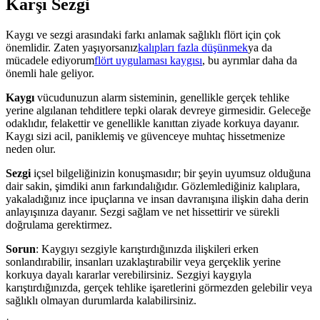
Karşı Sezgi
Kaygı ve sezgi arasındaki farkı anlamak sağlıklı flört için çok
önemlidir. Zaten yaşıyorsanız
kalıpları fazla düşünmek
ya da
mücadele ediyorum
flört uygulaması kaygısı
, bu ayrımlar daha da
önemli hale geliyor.
Kaygı
vücudunuzun alarm sisteminin, genellikle gerçek tehlike
yerine algılanan tehditlere tepki olarak devreye girmesidir. Geleceğe
odaklıdır, felakettir ve genellikle kanıttan ziyade korkuya dayanır.
Kaygı sizi acil, paniklemiş ve güvenceye muhtaç hissetmenize
neden olur.
Sezgi
içsel bilgeliğinizin konuşmasıdır; bir şeyin uyumsuz olduğuna
dair sakin, şimdiki anın farkındalığıdır. Gözlemlediğiniz kalıplara,
yakaladığınız ince ipuçlarına ve insan davranışına ilişkin daha derin
anlayışınıza dayanır. Sezgi sağlam ve net hissettirir ve sürekli
doğrulama gerektirmez.
Sorun
: Kaygıyı sezgiyle karıştırdığınızda ilişkileri erken
sonlandırabilir, insanları uzaklaştırabilir veya gerçeklik yerine
korkuya dayalı kararlar verebilirsiniz. Sezgiyi kaygıyla
karıştırdığınızda, gerçek tehlike işaretlerini görmezden gelebilir veya
sağlıklı olmayan durumlarda kalabilirsiniz.