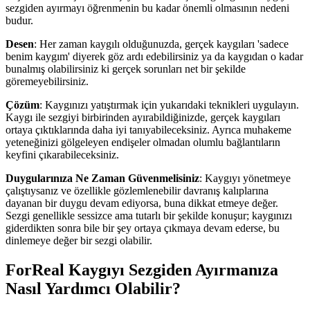
sezgiden ayırmayı öğrenmenin bu kadar önemli olmasının nedeni
budur.
Desen
: Her zaman kaygılı olduğunuzda, gerçek kaygıları 'sadece
benim kaygım' diyerek göz ardı edebilirsiniz ya da kaygıdan o kadar
bunalmış olabilirsiniz ki gerçek sorunları net bir şekilde
göremeyebilirsiniz.
Çözüm
: Kaygınızı yatıştırmak için yukarıdaki teknikleri uygulayın.
Kaygı ile sezgiyi birbirinden ayırabildiğinizde, gerçek kaygıları
ortaya çıktıklarında daha iyi tanıyabileceksiniz. Ayrıca muhakeme
yeteneğinizi gölgeleyen endişeler olmadan olumlu bağlantıların
keyfini çıkarabileceksiniz.
Duygularınıza Ne Zaman Güvenmelisiniz
: Kaygıyı yönetmeye
çalıştıysanız ve özellikle gözlemlenebilir davranış kalıplarına
dayanan bir duygu devam ediyorsa, buna dikkat etmeye değer.
Sezgi genellikle sessizce ama tutarlı bir şekilde konuşur; kaygınızı
giderdikten sonra bile bir şey ortaya çıkmaya devam ederse, bu
dinlemeye değer bir sezgi olabilir.
ForReal Kaygıyı Sezgiden Ayırmanıza
Nasıl Yardımcı Olabilir?