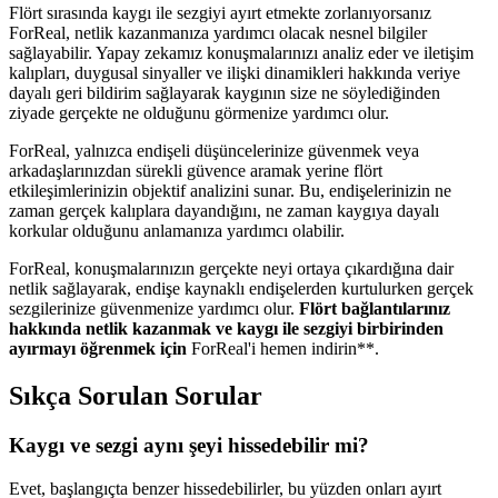
Flört sırasında kaygı ile sezgiyi ayırt etmekte zorlanıyorsanız
ForReal, netlik kazanmanıza yardımcı olacak nesnel bilgiler
sağlayabilir. Yapay zekamız konuşmalarınızı analiz eder ve iletişim
kalıpları, duygusal sinyaller ve ilişki dinamikleri hakkında veriye
dayalı geri bildirim sağlayarak kaygının size ne söylediğinden
ziyade gerçekte ne olduğunu görmenize yardımcı olur.
ForReal, yalnızca endişeli düşüncelerinize güvenmek veya
arkadaşlarınızdan sürekli güvence aramak yerine flört
etkileşimlerinizin objektif analizini sunar. Bu, endişelerinizin ne
zaman gerçek kalıplara dayandığını, ne zaman kaygıya dayalı
korkular olduğunu anlamanıza yardımcı olabilir.
ForReal, konuşmalarınızın gerçekte neyi ortaya çıkardığına dair
netlik sağlayarak, endişe kaynaklı endişelerden kurtulurken gerçek
sezgilerinize güvenmenize yardımcı olur.
Flört bağlantılarınız
hakkında netlik kazanmak ve kaygı ile sezgiyi birbirinden
ayırmayı öğrenmek için
ForReal'i hemen indirin**.
Sıkça Sorulan Sorular
Kaygı ve sezgi aynı şeyi hissedebilir mi?
Evet, başlangıçta benzer hissedebilirler, bu yüzden onları ayırt