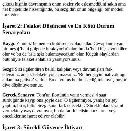
çıktığı kişinin davranışının onun sözleriyle eşleşmediğini sakin ama
net bir şekilde hissettiğinde, bu sezgidir; onun bilgeliği, bir modeli
fark eder.
İşaret 2: Felaket Düşüncesi ve En Kötü Durum
Senaryoları
Kaygı
: Zihniniz hemen en kötü senaryolara atlar. Cevaplanmayan
bir mesaj 'beni gölgede bırakıyorlar' olur, bu da 'beni hiç sevmediler'
olur ve bu da 'asla aşkı bulamayacağım' olur. Küçük olaylardan
bütünüyle felaket anlatıları yaratıyorsunuz.
Sezgi
: Sizi ilgilendiren belirli kalıpları veya davranışları fark
edersiniz, ancak felakete yol açmazsınız. 'Bu her şeyin mahvolduğu
anlamına geliyor' yerine 'Bu davranış benim istediğimle uyuşmuyor'
diye düşünüyorsunuz.
Gerçek Senaryo
: Tom'un flörtünün yanıt vermesi 4 saat
sürdüğünde kaygı ona şöyle der: 'O ilgilenmiyor, yanlış bir şey
yaptım, bu iş bitti.' Sezgi şunu fark edecektir: 'Sürekli olarak yanıt
vermekte yavaş davranıyor, bu da farklı iletişim tarzlarına veya
önceliklerine işaret ediyor olabilir.'
İşaret 3: Sürekli Güvence İhtiyacı