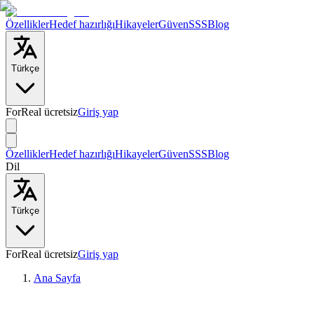
Özellikler
Hedef hazırlığı
Hikayeler
Güven
SSS
Blog
Türkçe
ForReal ücretsiz
Giriş yap
Özellikler
Hedef hazırlığı
Hikayeler
Güven
SSS
Blog
Dil
Türkçe
ForReal ücretsiz
Giriş yap
Ana Sayfa