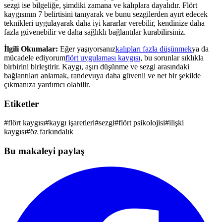
sezgi ise bilgeliğe, şimdiki zamana ve kalıplara dayalıdır. Flört
kaygısının 7 belirtisini tanıyarak ve bunu sezgilerden ayırt edecek
teknikleri uygulayarak daha iyi kararlar verebilir, kendinize daha
fazla güvenebilir ve daha sağlıklı bağlantılar kurabilirsiniz.
İlgili Okumalar:
Eğer yaşıyorsanız
kalıpları fazla düşünmek
ya da
mücadele ediyorum
flört uygulaması kaygısı
, bu sorunlar sıklıkla
birbirini birleştirir. Kaygı, aşırı düşünme ve sezgi arasındaki
bağlantıları anlamak, randevuya daha güvenli ve net bir şekilde
çıkmanıza yardımcı olabilir.
Etiketler
#
flört kaygısı
#
kaygı işaretleri
#
sezgi
#
flört psikolojisi
#
ilişki
kaygısı
#
öz farkındalık
Bu makaleyi paylaş