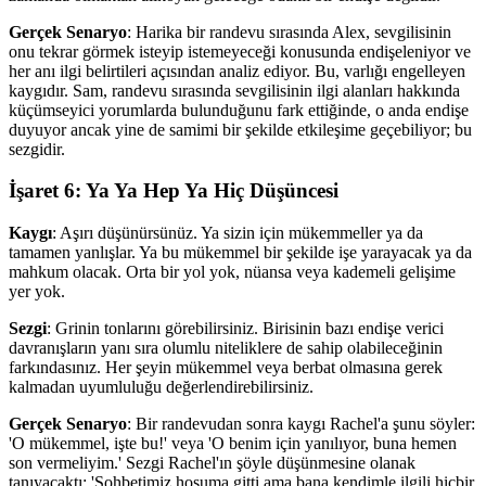
Gerçek Senaryo
: Harika bir randevu sırasında Alex, sevgilisinin
onu tekrar görmek isteyip istemeyeceği konusunda endişeleniyor ve
her anı ilgi belirtileri açısından analiz ediyor. Bu, varlığı engelleyen
kaygıdır. Sam, randevu sırasında sevgilisinin ilgi alanları hakkında
küçümseyici yorumlarda bulunduğunu fark ettiğinde, o anda endişe
duyuyor ancak yine de samimi bir şekilde etkileşime geçebiliyor; bu
sezgidir.
İşaret 6: Ya Ya Hep Ya Hiç Düşüncesi
Kaygı
: Aşırı düşünürsünüz. Ya sizin için mükemmeller ya da
tamamen yanlışlar. Ya bu mükemmel bir şekilde işe yarayacak ya da
mahkum olacak. Orta bir yol yok, nüansa veya kademeli gelişime
yer yok.
Sezgi
: Grinin tonlarını görebilirsiniz. Birisinin bazı endişe verici
davranışların yanı sıra olumlu niteliklere de sahip olabileceğinin
farkındasınız. Her şeyin mükemmel veya berbat olmasına gerek
kalmadan uyumluluğu değerlendirebilirsiniz.
Gerçek Senaryo
: Bir randevudan sonra kaygı Rachel'a şunu söyler:
'O mükemmel, işte bu!' veya 'O benim için yanılıyor, buna hemen
son vermeliyim.' Sezgi Rachel'ın şöyle düşünmesine olanak
tanıyacaktı: 'Sohbetimiz hoşuma gitti ama bana kendimle ilgili hiçbir