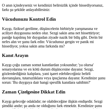
O anın içindeyseniz ve kendinizi belirsizlik içinde hissediyorsanız,
farkı şu şekilde anlayabilirsiniz:
Vücudunuzu Kontrol Edin
Kaygı, fiziksel gerilime, düşüncelerin birbiriyle yarışmasına ve
aciliyet duygusuna neden olur. Sezgi sakin ama net hissettiriyor;
paniğe kapılmış bir duygudan ziyade nazik bir biliş gibi. Derin bir
nefes alın ve şunu fark edin: Vücudunuz gergin ve panik mi
hissediyor, yoksa sakin ama farkında mı?
Kanıt Arayın
Kaygı çoğu zaman somut kanıtlardan yoksundur; 'ya olursa'
senaryolarına ve en kötü durum düşüncesine dayanır. Sezgi,
gözlemlediğiniz kalıplara, yani işaret edebileceğiniz belirli
davranışlara, tutarsızlıklara veya ipuçlarına dayanır. Kendinize şunu
sorun: 'Bu duyguya dair hangi spesifik kanıtlara sahibim?'
Zaman Çizelgesine Dikkat Edin
Kaygı geleceğe odaklıdır; ne olabileceğine ilişkin endişedir. Sezgi
şimdiki andır; şu anda ne olduğunu fark etmektir. Kendinize şunu