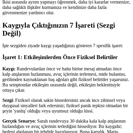
İkisi arasında ayrım yapmayı öğrenmek, daha iyi kararlar vermenize,
daha sağlıklı ilişkiler kurmanıza ve kendinize daha fazla
güvenmenize yardımcı olur.
Kaygıyla Çıktığınızın 7 İşareti (Sezgi
Değil)
İşte sezgiden ziyade kaygı yaşadığınızı gösteren 7 spesifik işaret:
İşaret 1: Etkileşimlerden Önce Fiziksel Belirtiler
Kaygı
: Randevulardan önce ve hatta birine mesaj atmadan önce
kalp atışlarının hızlanması, avuç içlerinin terlemesi, mide bulantısı,
gerilimden kaynaklanan baş ağrıları gibi fiziksel belirtiler yaşarsınız.
Bu semptomlar etkileşim sırasında değil, etkileşim beklentisiyle
ortaya çıkar.
Sezgi
: Fiziksel olarak sakin hissedersiniz ancak ince zihinsel veya
duygusal sinyalleri fark edersiniz; fiziksel panik tepkisi olmadan bir
şeyin 'yanlış' olduğu veya uyumsuz olduğu hissi.
Gerçek Senaryo
: Sarah randevuya 30 dakika kala kalp atışlarının
hızlandığını ve avuç içlerinin terlediğini hissediyor. Bu kaygıdır;
bedeni algılanan bir tehdide hazırlanıyor. Buna karşılık, Maria,