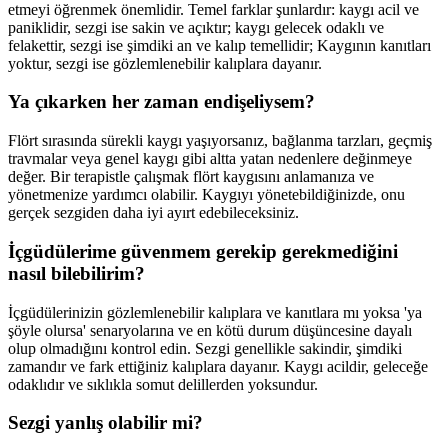
etmeyi öğrenmek önemlidir. Temel farklar şunlardır: kaygı acil ve
paniklidir, sezgi ise sakin ve açıktır; kaygı gelecek odaklı ve
felakettir, sezgi ise şimdiki an ve kalıp temellidir; Kaygının kanıtları
yoktur, sezgi ise gözlemlenebilir kalıplara dayanır.
Ya çıkarken her zaman endişeliysem?
Flört sırasında sürekli kaygı yaşıyorsanız, bağlanma tarzları, geçmiş
travmalar veya genel kaygı gibi altta yatan nedenlere değinmeye
değer. Bir terapistle çalışmak flört kaygısını anlamanıza ve
yönetmenize yardımcı olabilir. Kaygıyı yönetebildiğinizde, onu
gerçek sezgiden daha iyi ayırt edebileceksiniz.
İçgüdülerime güvenmem gerekip gerekmediğini
nasıl bilebilirim?
İçgüdülerinizin gözlemlenebilir kalıplara ve kanıtlara mı yoksa 'ya
şöyle olursa' senaryolarına ve en kötü durum düşüncesine dayalı
olup olmadığını kontrol edin. Sezgi genellikle sakindir, şimdiki
zamandır ve fark ettiğiniz kalıplara dayanır. Kaygı acildir, geleceğe
odaklıdır ve sıklıkla somut delillerden yoksundur.
Sezgi yanlış olabilir mi?