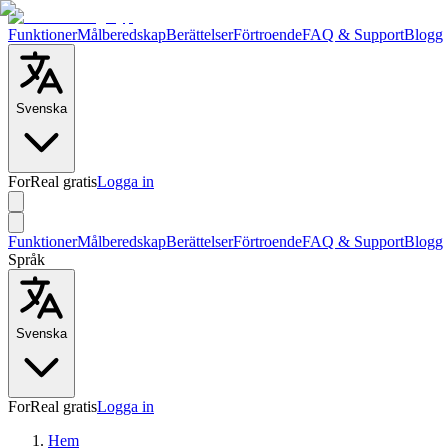
Funktioner
Målberedskap
Berättelser
Förtroende
FAQ & Support
Blogg
Svenska
ForReal gratis
Logga in
Funktioner
Målberedskap
Berättelser
Förtroende
FAQ & Support
Blogg
Språk
Svenska
ForReal gratis
Logga in
Hem