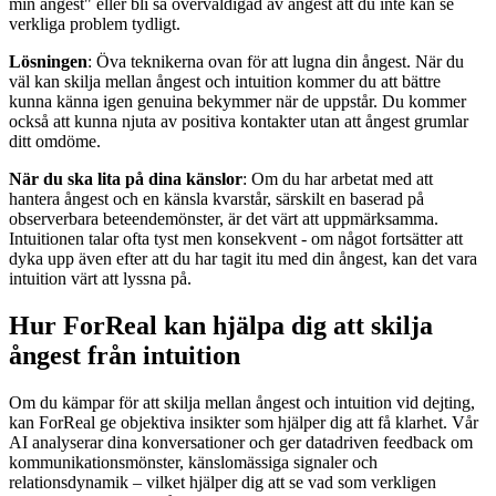
min ångest" eller bli så överväldigad av ångest att du inte kan se
verkliga problem tydligt.
Lösningen
: Öva teknikerna ovan för att lugna din ångest. När du
väl kan skilja mellan ångest och intuition kommer du att bättre
kunna känna igen genuina bekymmer när de uppstår. Du kommer
också att kunna njuta av positiva kontakter utan att ångest grumlar
ditt omdöme.
När du ska lita på dina känslor
: Om du har arbetat med att
hantera ångest och en känsla kvarstår, särskilt en baserad på
observerbara beteendemönster, är det värt att uppmärksamma.
Intuitionen talar ofta tyst men konsekvent - om något fortsätter att
dyka upp även efter att du har tagit itu med din ångest, kan det vara
intuition värt att lyssna på.
Hur ForReal kan hjälpa dig att skilja
ångest från intuition
Om du kämpar för att skilja mellan ångest och intuition vid dejting,
kan ForReal ge objektiva insikter som hjälper dig att få klarhet. Vår
AI analyserar dina konversationer och ger datadriven feedback om
kommunikationsmönster, känslomässiga signaler och
relationsdynamik – vilket hjälper dig att se vad som verkligen