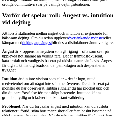
oroliga och intuitiva svar på vanliga dejtingsituationer.
Varför det spelar roll: Ångest vs. intuition
vid dejting
Att förstå skillnaden mellan ångest och intuition är avgörande för
hälsosam dejting. Om du redan upplever
övertänkande mönster
eller
kämpar med
dejting app ångest
blir dessa distinktioner ännu viktigare.
Ångest
är kroppens larmsystem som går igång – ofta som svar på
upplevda hot snarare än verklig fara. Det är framtidsfokuserat,
katastrofalt och vanligtvis baserat på rädsla snarare än bevis. Ångest
får dig att känna dig brådskande, panikslagen och desperat efter
trygghet.
Intuition
är din inre visdom som talar – det är lugn, nutid
medvetenhet om att något inte stämmer överens. Det är baserat på
mönster du har observerat, subtila signaler du har plockat upp och
din djupare förståelse för mänskligt beteende. Intuition känns
grundad, tydlig och kräver inte konstant validering.
Problemet
: När du förväxlar ångest med intuition kan du avsluta
relationer i förtid, stöta bort människor eller fatta beslut baserade på
rädsla snarare än verklighet. När du misstar intuition för ångest, kan