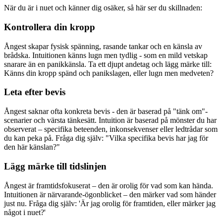
När du är i nuet och känner dig osäker, så här ser du skillnaden:
Kontrollera din kropp
Ångest skapar fysisk spänning, rasande tankar och en känsla av
brådska. Intuitionen känns lugn men tydlig - som en mild vetskap
snarare än en panikkänsla. Ta ett djupt andetag och lägg märke till:
Känns din kropp spänd och panikslagen, eller lugn men medveten?
Leta efter bevis
Ångest saknar ofta konkreta bevis - den är baserad på "tänk om"-
scenarier och värsta tänkesätt. Intuition är baserad på mönster du har
observerat – specifika beteenden, inkonsekvenser eller ledtrådar som
du kan peka på. Fråga dig själv: "Vilka specifika bevis har jag för
den här känslan?"
Lägg märke till tidslinjen
Ångest är framtidsfokuserat – den är orolig för vad som kan hända.
Intuitionen är närvarande-ögonblicket – den märker vad som händer
just nu. Fråga dig själv: 'Är jag orolig för framtiden, eller märker jag
något i nuet?'