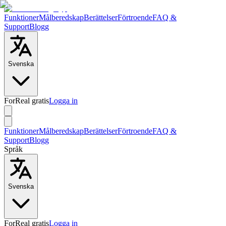
Funktioner
Målberedskap
Berättelser
Förtroende
FAQ &
Support
Blogg
Svenska
ForReal gratis
Logga in
Funktioner
Målberedskap
Berättelser
Förtroende
FAQ &
Support
Blogg
Språk
Svenska
ForReal gratis
Logga in