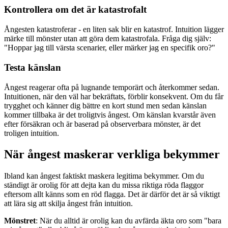
Kontrollera om det är katastrofalt
Ångesten katastroferar - en liten sak blir en katastrof. Intuition lägger
märke till mönster utan att göra dem katastrofala. Fråga dig själv:
"Hoppar jag till värsta scenarier, eller märker jag en specifik oro?"
Testa känslan
Ångest reagerar ofta på lugnande temporärt och återkommer sedan.
Intuitionen, när den väl har bekräftats, förblir konsekvent. Om du får
trygghet och känner dig bättre en kort stund men sedan känslan
kommer tillbaka är det troligtvis ångest. Om känslan kvarstår även
efter försäkran och är baserad på observerbara mönster, är det
troligen intuition.
När ångest maskerar verkliga bekymmer
Ibland kan ångest faktiskt maskera legitima bekymmer. Om du
ständigt är orolig för att dejta kan du missa riktiga röda flaggor
eftersom allt känns som en röd flagga. Det är därför det är så viktigt
att lära sig att skilja ångest från intuition.
Mönstret
: När du alltid är orolig kan du avfärda äkta oro som "bara