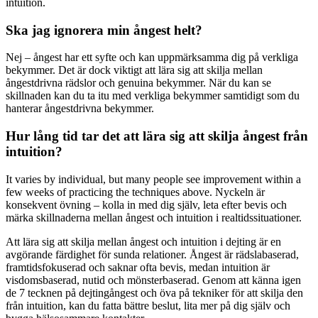
intuition.
Ska jag ignorera min ångest helt?
Nej – ångest har ett syfte och kan uppmärksamma dig på verkliga
bekymmer. Det är dock viktigt att lära sig att skilja mellan
ångestdrivna rädslor och genuina bekymmer. När du kan se
skillnaden kan du ta itu med verkliga bekymmer samtidigt som du
hanterar ångestdrivna bekymmer.
Hur lång tid tar det att lära sig att skilja ångest från
intuition?
It varies by individual, but many people see improvement within a
few weeks of practicing the techniques above. Nyckeln är
konsekvent övning – kolla in med dig själv, leta efter bevis och
märka skillnaderna mellan ångest och intuition i realtidssituationer.
Att lära sig att skilja mellan ångest och intuition i dejting är en
avgörande färdighet för sunda relationer. Ångest är rädslabaserad,
framtidsfokuserad och saknar ofta bevis, medan intuition är
visdomsbaserad, nutid och mönsterbaserad. Genom att känna igen
de 7 tecknen på dejtingångest och öva på tekniker för att skilja den
från intuition, kan du fatta bättre beslut, lita mer på dig själv och