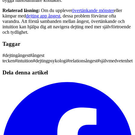
bygga hälsosammare kontakter.
Relaterad läsning:
Om du upplever
övertänkande mönster
eller
kämpar med
dejting app ångest
, dessa problem förvärrar ofta
varandra. Att förstå sambanden mellan ångest, övertänkande och
intuition kan hjälpa dig att navigera dejting med mer självförtroende
och tydlighet.
Taggar
#
dejtingångest
#
ångest
tecken
#
intuition
#
dejtingpsykologi
#
relationsångest
#
självmedvetenhet
Dela denna artikel