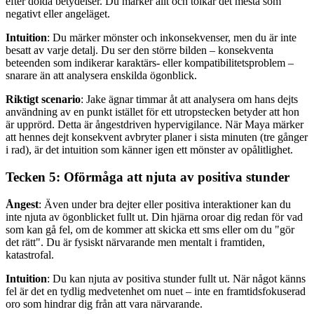
efter dolda betydelser. Du märker allt och tolkar det mesta som
negativt eller angeläget.
Intuition
: Du märker mönster och inkonsekvenser, men du är inte
besatt av varje detalj. Du ser den större bilden – konsekventa
beteenden som indikerar karaktärs- eller kompatibilitetsproblem –
snarare än att analysera enskilda ögonblick.
Riktigt scenario
: Jake ägnar timmar åt att analysera om hans dejts
användning av en punkt istället för ett utropstecken betyder att hon
är upprörd. Detta är ångestdriven hypervigilance. När Maya märker
att hennes dejt konsekvent avbryter planer i sista minuten (tre gånger
i rad), är det intuition som känner igen ett mönster av opålitlighet.
Tecken 5: Oförmåga att njuta av positiva stunder
Ångest
: Även under bra dejter eller positiva interaktioner kan du
inte njuta av ögonblicket fullt ut. Din hjärna oroar dig redan för vad
som kan gå fel, om de kommer att skicka ett sms eller om du "gör
det rätt". Du är fysiskt närvarande men mentalt i framtiden,
katastrofal.
Intuition
: Du kan njuta av positiva stunder fullt ut. När något känns
fel är det en tydlig medvetenhet om nuet – inte en framtidsfokuserad
oro som hindrar dig från att vara närvarande.