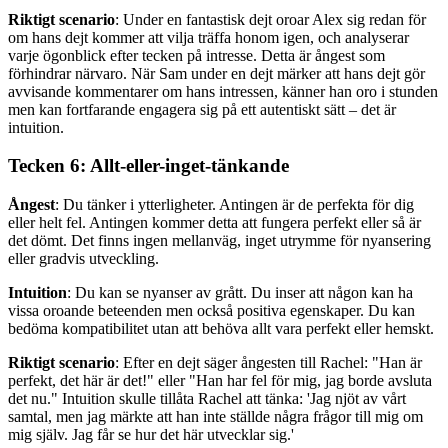
Riktigt scenario
: Under en fantastisk dejt oroar Alex sig redan för
om hans dejt kommer att vilja träffa honom igen, och analyserar
varje ögonblick efter tecken på intresse. Detta är ångest som
förhindrar närvaro. När Sam under en dejt märker att hans dejt gör
avvisande kommentarer om hans intressen, känner han oro i stunden
men kan fortfarande engagera sig på ett autentiskt sätt – det är
intuition.
Tecken 6: Allt-eller-inget-tänkande
Ångest
: Du tänker i ytterligheter. Antingen är de perfekta för dig
eller helt fel. Antingen kommer detta att fungera perfekt eller så är
det dömt. Det finns ingen mellanväg, inget utrymme för nyansering
eller gradvis utveckling.
Intuition
: Du kan se nyanser av grått. Du inser att någon kan ha
vissa oroande beteenden men också positiva egenskaper. Du kan
bedöma kompatibilitet utan att behöva allt vara perfekt eller hemskt.
Riktigt scenario
: Efter en dejt säger ångesten till Rachel: "Han är
perfekt, det här är det!" eller "Han har fel för mig, jag borde avsluta
det nu." Intuition skulle tillåta Rachel att tänka: 'Jag njöt av vårt
samtal, men jag märkte att han inte ställde några frågor till mig om
mig själv. Jag får se hur det här utvecklar sig.'