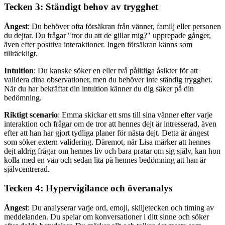
Tecken 3: Ständigt behov av trygghet
Ångest
: Du behöver ofta försäkran från vänner, familj eller personen
du dejtar. Du frågar "tror du att de gillar mig?" upprepade gånger,
även efter positiva interaktioner. Ingen försäkran känns som
tillräckligt.
Intuition
: Du kanske söker en eller två pålitliga åsikter för att
validera dina observationer, men du behöver inte ständig trygghet.
När du har bekräftat din intuition känner du dig säker på din
bedömning.
Riktigt scenario
: Emma skickar ett sms till sina vänner efter varje
interaktion och frågar om de tror att hennes dejt är intresserad, även
efter att han har gjort tydliga planer för nästa dejt. Detta är ångest
som söker extern validering. Däremot, när Lisa märker att hennes
dejt aldrig frågar om hennes liv och bara pratar om sig själv, kan hon
kolla med en vän och sedan lita på hennes bedömning att han är
självcentrerad.
Tecken 4: Hypervigilance och överanalys
Ångest
: Du analyserar varje ord, emoji, skiljetecken och timing av
meddelanden. Du spelar om konversationer i ditt sinne och söker