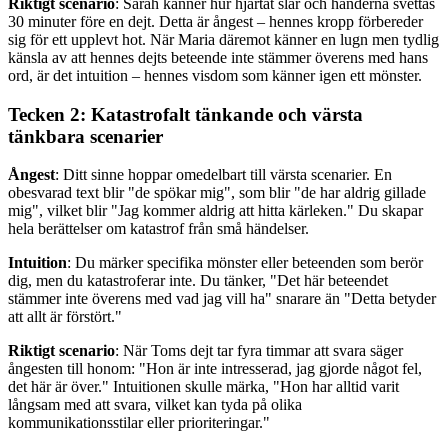
Riktigt scenario
: Sarah känner hur hjärtat slår och händerna svettas
30 minuter före en dejt. Detta är ångest – hennes kropp förbereder
sig för ett upplevt hot. När Maria däremot känner en lugn men tydlig
känsla av att hennes dejts beteende inte stämmer överens med hans
ord, är det intuition – hennes visdom som känner igen ett mönster.
Tecken 2: Katastrofalt tänkande och värsta
tänkbara scenarier
Ångest
: Ditt sinne hoppar omedelbart till värsta scenarier. En
obesvarad text blir "de spökar mig", som blir "de har aldrig gillade
mig", vilket blir "Jag kommer aldrig att hitta kärleken." Du skapar
hela berättelser om katastrof från små händelser.
Intuition
: Du märker specifika mönster eller beteenden som berör
dig, men du katastroferar inte. Du tänker, "Det här beteendet
stämmer inte överens med vad jag vill ha" snarare än "Detta betyder
att allt är förstört."
Riktigt scenario
: När Toms dejt tar fyra timmar att svara säger
ångesten till honom: "Hon är inte intresserad, jag gjorde något fel,
det här är över." Intuitionen skulle märka, "Hon har alltid varit
långsam med att svara, vilket kan tyda på olika
kommunikationsstilar eller prioriteringar."