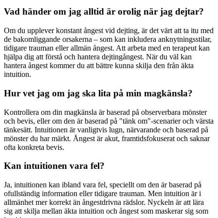
Vad händer om jag alltid är orolig när jag dejtar?
Om du upplever konstant ångest vid dejting, är det värt att ta itu med
de bakomliggande orsakerna – som kan inkludera anknytningsstilar,
tidigare trauman eller allmän ångest. Att arbeta med en terapeut kan
hjälpa dig att förstå och hantera dejtingångest. När du väl kan
hantera ångest kommer du att bättre kunna skilja den från äkta
intuition.
Hur vet jag om jag ska lita på min magkänsla?
Kontrollera om din magkänsla är baserad på observerbara mönster
och bevis, eller om den är baserad på "tänk om"-scenarier och värsta
tänkesätt. Intuitionen är vanligtvis lugn, närvarande och baserad på
mönster du har märkt. Ångest är akut, framtidsfokuserat och saknar
ofta konkreta bevis.
Kan intuitionen vara fel?
Ja, intuitionen kan ibland vara fel, speciellt om den är baserad på
ofullständig information eller tidigare trauman. Men intuition är i
allmänhet mer korrekt än ångestdrivna rädslor. Nyckeln är att lära
sig att skilja mellan äkta intuition och ångest som maskerar sig som