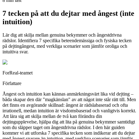
8 min läst
7 tecken på att du dejtar med ångest (inte
intuition)
Lär dig att skilja mellan genuina bekymmer och ångestdrivna
rädslor. Identifiera 7 specifika beteendemässiga och fysiska tecken
på dejtingångest, med verkliga scenarier som jämför oroliga och
intuitiva svar.
ForReal-teamet
Författare
Ångest och intuition kan kännas anmärkningsvärt lika vid dejting –
båda skapar den där "magkänslan" av att något inte står rätt till. Men
det finns en avgörande skillnad: ångest är rädslabaserad och ofta
irrationell, medan intuition är visdomsbaserad och vanligtvis korrekt.
Att lära sig att skilja mellan de två kan förändra din
dejtingupplevelse, hjälpa dig att lita på genuina bekymmer samtidigt
som du släpper taget om ångestdrivna rädslor. I den här guiden
kommer vi att utforska 7 specifika tecken som indikerar att du dejtar
med ångest snarare än intuition, med verkliga scenarier som jämför