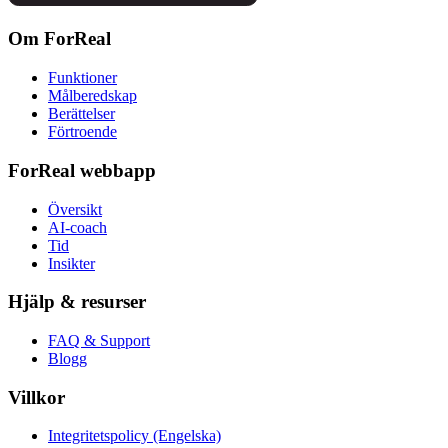
Om ForReal
Funktioner
Målberedskap
Berättelser
Förtroende
ForReal webbapp
Översikt
AI-coach
Tid
Insikter
Hjälp & resurser
FAQ & Support
Blogg
Villkor
Integritetspolicy (Engelska)