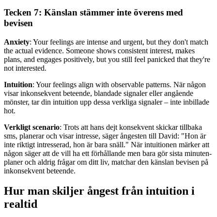
Tecken 7: Känslan stämmer inte överens med
bevisen
Anxiety
: Your feelings are intense and urgent, but they don't match
the actual evidence. Someone shows consistent interest, makes
plans, and engages positively, but you still feel panicked that they're
not interested.
Intuition
: Your feelings align with observable patterns. När någon
visar inkonsekvent beteende, blandade signaler eller angående
mönster, tar din intuition upp dessa verkliga signaler – inte inbillade
hot.
Verkligt scenario
: Trots att hans dejt konsekvent skickar tillbaka
sms, planerar och visar intresse, säger ångesten till David: "Hon är
inte riktigt intresserad, hon är bara snäll." När intuitionen märker att
någon säger att de vill ha ett förhållande men bara gör sista minuten-
planer och aldrig frågar om ditt liv, matchar den känslan bevisen på
inkonsekvent beteende.
Hur man skiljer ångest från intuition i
realtid