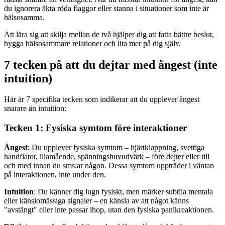
du ignorera äkta röda flaggor eller stanna i situationer som inte är
hälsosamma.
Att lära sig att skilja mellan de två hjälper dig att fatta bättre beslut,
bygga hälsosammare relationer och lita mer på dig själv.
7 tecken på att du dejtar med ångest (inte
intuition)
Här är 7 specifika tecken som indikerar att du upplever ångest
snarare än intuition:
Tecken 1: Fysiska symtom före interaktioner
Ångest
: Du upplever fysiska symtom – hjärtklappning, svettiga
handflator, illamående, spänningshuvudvärk – före dejter eller till
och med innan du sms:ar någon. Dessa symtom uppträder i väntan
på interaktionen, inte under den.
Intuition
: Du känner dig lugn fysiskt, men märker subtila mentala
eller känslomässiga signaler – en känsla av att något känns
"avstängt" eller inte passar ihop, utan den fysiska panikreaktionen.