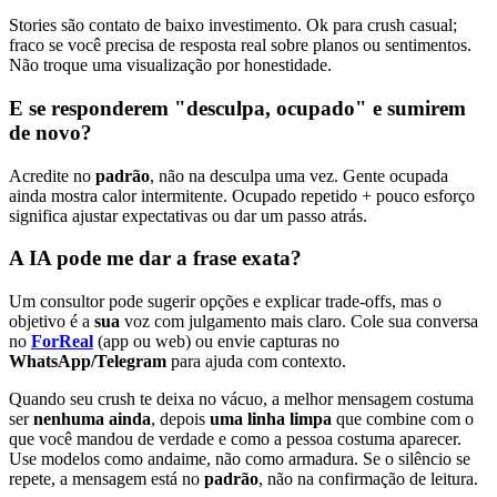
Stories são contato de baixo investimento. Ok para crush casual;
fraco se você precisa de resposta real sobre planos ou sentimentos.
Não troque uma visualização por honestidade.
E se responderem "desculpa, ocupado" e sumirem
de novo?
Acredite no
padrão
, não na desculpa uma vez. Gente ocupada
ainda mostra calor intermitente. Ocupado repetido + pouco esforço
significa ajustar expectativas ou dar um passo atrás.
A IA pode me dar a frase exata?
Um consultor pode sugerir opções e explicar trade-offs, mas o
objetivo é a
sua
voz com julgamento mais claro. Cole sua conversa
no
ForReal
(app ou web) ou envie capturas no
WhatsApp/Telegram
para ajuda com contexto.
Quando seu crush te deixa no vácuo, a melhor mensagem costuma
ser
nenhuma ainda
, depois
uma linha limpa
que combine com o
que você mandou de verdade e como a pessoa costuma aparecer.
Use modelos como andaime, não como armadura. Se o silêncio se
repete, a mensagem está no
padrão
, não na confirmação de leitura.