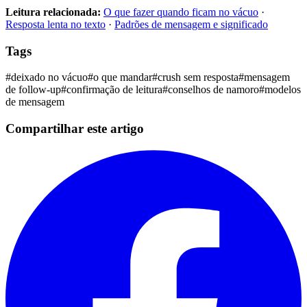
Leitura relacionada:
O que fazer quando ficam no vácuo
·
Resposta lenta no texto
·
Padrões de mensagem e significado
Tags
#
deixado no vácuo
#
o que mandar
#
crush sem resposta
#
mensagem
de follow-up
#
confirmação de leitura
#
conselhos de namoro
#
modelos
de mensagem
Compartilhar este artigo