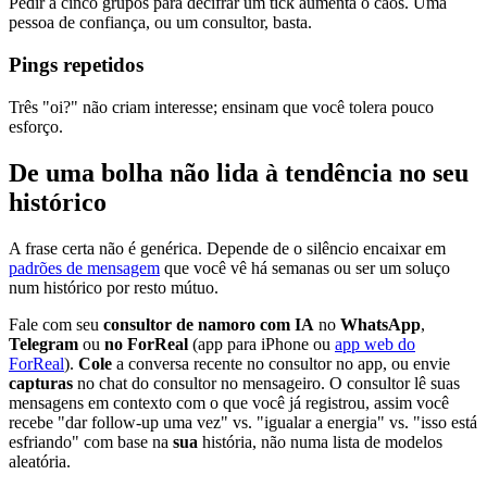
Pedir a cinco grupos para decifrar um tick aumenta o caos. Uma
pessoa de confiança, ou um consultor, basta.
Pings repetidos
Três "oi?" não criam interesse; ensinam que você tolera pouco
esforço.
De uma bolha não lida à tendência no seu
histórico
A frase certa não é genérica. Depende de o silêncio encaixar em
padrões de mensagem
que você vê há semanas ou ser um soluço
num histórico por resto mútuo.
Fale com seu
consultor de namoro com IA
no
WhatsApp
,
Telegram
ou
no ForReal
(app para iPhone ou
app web do
ForReal
).
Cole
a conversa recente no consultor no app, ou envie
capturas
no chat do consultor no mensageiro. O consultor lê suas
mensagens em contexto com o que você já registrou, assim você
recebe "dar follow-up uma vez" vs. "igualar a energia" vs. "isso está
esfriando" com base na
sua
história, não numa lista de modelos
aleatória.