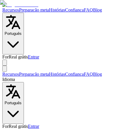
Recursos
Preparação meta
Histórias
Confiança
FAQ
Blog
Português
ForReal grátis
Entrar
Recursos
Preparação meta
Histórias
Confiança
FAQ
Blog
Idioma
Português
ForReal grátis
Entrar