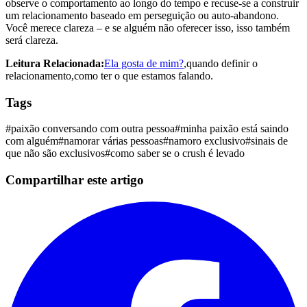
observe o comportamento ao longo do tempo e recuse-se a construir
um relacionamento baseado em perseguição ou auto-abandono.
Você merece clareza – e se alguém não oferecer isso, isso também
será clareza.
Leitura Relacionada:
Ela gosta de mim?
,quando definir o
relacionamento,como ter o que estamos falando.
Tags
#
paixão conversando com outra pessoa
#
minha paixão está saindo
com alguém
#
namorar várias pessoas
#
namoro exclusivo
#
sinais de
que não são exclusivos
#
como saber se o crush é levado
Compartilhar este artigo