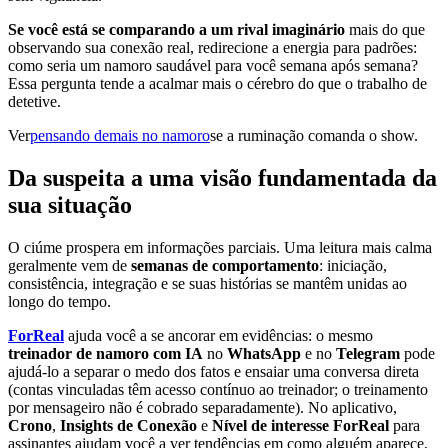
Se você está se comparando a um rival imaginário
mais do que
observando sua conexão real, redirecione a energia para padrões:
como seria um namoro saudável para você semana após semana?
Essa pergunta tende a acalmar mais o cérebro do que o trabalho de
detetive.
Ver
pensando demais no namoro
se a ruminação comanda o show.
Da suspeita a uma visão fundamentada da
sua situação
O ciúme prospera em informações parciais. Uma leitura mais calma
geralmente vem de
semanas de comportamento
: iniciação,
consistência, integração e se suas histórias se mantêm unidas ao
longo do tempo.
ForReal
ajuda você a se ancorar em evidências: o mesmo
treinador de namoro com IA
no
WhatsApp
e no
Telegram
pode
ajudá-lo a separar o medo dos fatos e ensaiar uma conversa direta
(contas vinculadas têm acesso contínuo ao treinador; o treinamento
por mensageiro não é cobrado separadamente). No aplicativo,
Crono
,
Insights de Conexão
e
Nível de interesse ForReal
para
assinantes ajudam você a ver tendências em como alguém aparece,