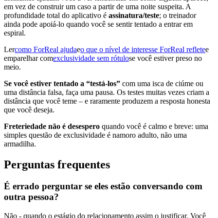
em vez de construir um caso a partir de uma noite suspeita. A
profundidade total do aplicativo é
assinatura/teste
; o treinador
ainda pode apoiá-lo quando você se sentir tentado a entrar em
espiral.
Ler
como ForReal ajuda
e
o que o nível de interesse ForReal reflete
e
emparelhar com
exclusividade sem rótulo
se você estiver preso no
meio.
Se você estiver tentado a “testá-los”
com uma isca de ciúme ou
uma distância falsa, faça uma pausa. Os testes muitas vezes criam a
distância que você teme – e raramente produzem a resposta honesta
que você deseja.
Freteriedade não é desespero
quando você é calmo e breve: uma
simples questão de exclusividade é namoro adulto, não uma
armadilha.
Perguntas frequentes
É errado perguntar se eles estão conversando com
outra pessoa?
Não - quando o estágio do relacionamento assim o justificar. Você