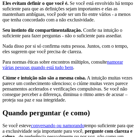
Eles evitam definir o que você é.
Se você está envolvido há tempo
suficiente para que as definições sejam importantes e elas as
mantenham ambíguas, você pode ser um fio entre vários - a menos
que tenha concordado com a não exclusividade.
Seu instinto diz compartimentalização.
Confie na intuição o
suficiente para fazer perguntas - não o suficiente para assediar.
Nada disso por si só confirma outra pessoa. Juntos, com o tempo,
eles sugerem que você precisa de clareza.
Para normas éticas sobre encontros múltiplos, consulte
namorar
várias pessoas quando está tudo bem
.
Ciúme e intuição não são a mesma coisa.
A intuição muitas vezes
parece um conhecimento silencioso; o ciúme muitas vezes parece
pensamentos acelerados e verificações compulsivas. Se você não
consegue perceber a diferença, diminua o ritmo antes de acusar –
proteja sua paz e sua integridade.
Quando perguntar (e como)
Se você esteve
conversando ou namorando
tempo suficiente para que
a exclusividade seja importante para você,
pergunte com clareza e
calma
- de preferência pessoalmente ou por voz, não como um