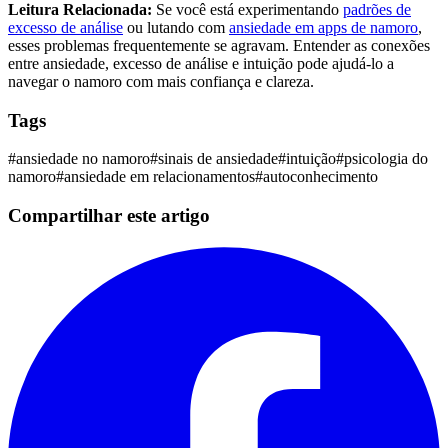
Leitura Relacionada:
Se você está experimentando
padrões de
excesso de análise
ou lutando com
ansiedade em apps de namoro
,
esses problemas frequentemente se agravam. Entender as conexões
entre ansiedade, excesso de análise e intuição pode ajudá-lo a
navegar o namoro com mais confiança e clareza.
Tags
#
ansiedade no namoro
#
sinais de ansiedade
#
intuição
#
psicologia do
namoro
#
ansiedade em relacionamentos
#
autoconhecimento
Compartilhar este artigo