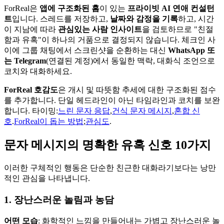
ForReal은
앱에 구조화된 홈
이 있는
프라이빗 AI 연애 컨설턴
트
입니다. 스레드를 저장하고,
날짜와 감정을 기록
하고, 시간
이 지남에 따라
관심있는 사람 인사이트
을 검토하므로 "친절
함과 유혹"이 하나의 거품으로 결정되지 않습니다. 체크인 사
이에 그룹 채팅에서 스크린샷을 순환하는 대신
WhatsApp 또
는 Telegram
(연결된 계정)에서 동일한 맥락, 대화식 조언으로
코치와 대화하세요.
ForReal 호감도
은 개시 및 따뜻함 추세에 대한 구조화된 점수
를 추가합니다. 단일 헤드라인이 아닌 타임라인과 코치를 보완
합니다. 타이밍:
느린 문자 응답
,
건식 문자 메시지
,
혼합 신
호
.
ForReal이 돕는 방법
;
관심도
.
문자 메시지의 명확한 유혹 신호 10가지
이러한 구체적인 행동은 단순한 친근한 대화라기보다는 낭만
적인 관심을 나타냅니다.
1. 장난스러운 놀림과 농담
어떤 모습
: 화학적인 느낌을 만들어내는 가볍고 장난스러운 놀