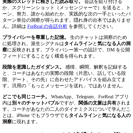
実際のスレッドに根ざした読み取り。
会話を貼り付ける
か、スクリーンショット（メッセンジャーで）を送ると、ト
ーン、努力、誰から始めたか、実践的な次の一手といったパ
ターン単位の洞察が得られます。隠れ身の台本ではありませ
ん。詳細は
ForReal の会話分析
を参照してください。
プライバシーを尊重した記憶。
生のチャットは洞察のため
に処理され、派生シグナルは
タイムライン
と
気になる人の洞
察
に反映されます。プライバシー第一の設計で、DM を公開
フィードにすることなく構造を得られます。
段階を意識したガイダンス。
感情、瞬間、解釈を記録する
と、コーチはあなたの実際の段階（片思い、話している段
階、デート、その先）に合わせたアドバイスを組み立てま
す。汎用の「もっとメッセージを送れ」ではありません。
どこでも同じコーチ。
WhatsApp、Telegram、ForReal アプリ
内は
別々のチャットバブル
ですが、
関係の文脈は共有
されま
す。コーチがあなたの二人のダイナミクスについて学んだこ
とは、iPhone でもブラウザでも
タイムライン
と
気になる人の
洞察
に現れます。