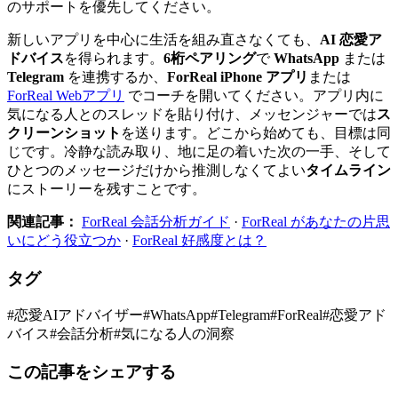
のサポートを優先してください。
新しいアプリを中心に生活を組み直さなくても、
AI 恋愛ア
ドバイス
を得られます。
6桁ペアリング
で
WhatsApp
または
Telegram
を連携するか、
ForReal iPhone アプリ
または
ForReal Webアプリ
でコーチを開いてください。アプリ内に
気になる人とのスレッドを貼り付け、メッセンジャーでは
ス
クリーンショット
を送ります。どこから始めても、目標は同
じです。冷静な読み取り、地に足の着いた次の一手、そして
ひとつのメッセージだけから推測しなくてよい
タイムライン
にストーリーを残すことです。
関連記事：
ForReal 会話分析ガイド
·
ForReal があなたの片思
いにどう役立つか
·
ForReal 好感度とは？
タグ
#
恋愛AIアドバイザー
#
WhatsApp
#
Telegram
#
ForReal
#
恋愛アド
バイス
#
会話分析
#
気になる人の洞察
この記事をシェアする