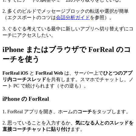
2. 多くのビルドでメッセージブロックの転送や選択が簡単
（エクスポートのコツは
会話分析ガイド
を参照）。
3. ぐるぐる考えている最中に新しいアプリへ切り替えずにコ
ーチにアクセスしたい。
iPhone またはブラウザで ForReal のコ
ーチを使う
ForReal iOS
と
ForReal Web
は、サーバー上で
ひとつのアプ
リ内コーチスレッド
を共有します。スマホでチャットし、ノ
ート PC で続けられます（その逆も）。
iPhone の ForReal
1. ForReal アプリを開き、ホームの
コーチ
をタップします。
2. 思っていることを入力するか、
気になる人とのスレッドを
直接コーチチャットに貼り付け
ます。