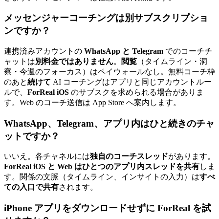
メッセンジャーコーチングは別サブスクリプショ
ンですか？
連携済みアカウントの
WhatsApp と Telegram
でのコーチチ
ャットは
別料金ではありません
。
閲覧
（タイムライン・洞
察・今週のフォーカス）はペイウォールなし。無料コーチ枠
のあと
続けて
AI コーチングはアプリと同じアカウントルー
ルで、
ForReal iOS
のサブスクを求められる場合がありま
す。Web のコーチ送信は App Store へ案内します。
WhatsApp、Telegram、アプリ内はひと続きのチャ
ットですか？
いいえ。各チャネルには
独自のコーチスレッド
があります。
ForReal iOS と Web はひとつのアプリ内スレッドを共有
しま
す。関係の文脈（タイムライン、インサイトの入力）は
すべ
ての入口で共有
されます。
iPhone アプリをダウンロードせずに ForReal を試