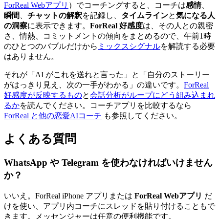
ForReal Webアプリ
）でコーチングすると、コーチは
感情
、
瞬間
、
チャットの解釈
を記録し、
タイムライン
と
気になる人
の洞察
に表示できます。
ForReal 好感度
は、その人との親密
さ、情熱、コミットメントの傾向をまとめるので、午前1時
のひとつのバブルだけから
ミックスシグナル
を解読する必要
はありません。
それが「AI がこれを送れと言った」と「自分のストーリー
がはっきり見え、次の一手がわかる」の違いです。
ForReal
好感度が反映するもの
と
会話分析がループにどう組み込まれ
るか
を読んでください。コーチアプリを比較するなら
ForReal と他の恋愛AIコーチ
も参照してください。
よくある質問
WhatsApp や Telegram を使わなければいけません
か？
いいえ。ForReal iPhone アプリまたは
ForReal Webアプリ
だ
けを使い、アプリ内コーチにスレッドを貼り付けることもで
きます。メッセンジャーは任意の便利機能です。