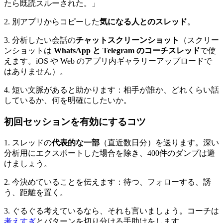
たら既読スルーされた。」
2. 別アプリからコピーした
気になる人とのスレッド
。
3. 分析したい会話の
チャットスクリーンショット
（スクリー
ンショットは
WhatsApp と Telegram のコーチスレッド
で使
えます。iOS や Web のアプリ内ギャラリーアップロードで
はありません）。
4. 短い文脈があると助かります：相手が誰か、どれくらい話
しているか、何を明確にしたいか。
初回セッションを有効にするコツ
1. スレッドの
代表的な一部
（直近数日分）を送ります。深い
分析用にエクスポートした場合を除き、400件のダンプは避
けましょう。
2. 今決めていることを伝えます：待つ、フォローする、誘
う、距離を置く。
3. ぐるぐる考えているなら、それも言いましょう。コーチは
考えすぎ
とパターンを切り分ける手助けをします。