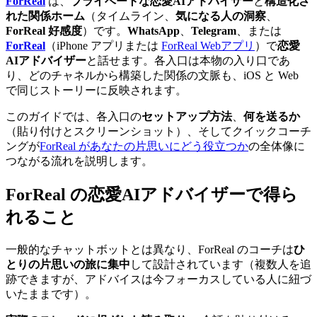
ForReal
は、
プライベートな恋愛AIアドバイザー
と
構造化さ
れた関係ホーム
（タイムライン、
気になる人の洞察
、
ForReal 好感度
）です。
WhatsApp
、
Telegram
、または
ForReal
（iPhone アプリまたは
ForReal Webアプリ
）で
恋愛
AIアドバイザー
と話せます。各入口は本物の入り口であ
り、どのチャネルから構築した関係の文脈も、iOS と Web
で同じストーリーに反映されます。
このガイドでは、各入口の
セットアップ方法
、
何を送るか
（貼り付けとスクリーンショット）、そしてクイックコーチ
ングが
ForReal があなたの片思いにどう役立つか
の全体像に
つながる流れを説明します。
ForReal の恋愛AIアドバイザーで得ら
れること
一般的なチャットボットとは異なり、ForReal のコーチは
ひ
とりの片思いの旅に集中
して設計されています（複数人を追
跡できますが、アドバイスは今フォーカスしている人に紐づ
いたままです）。