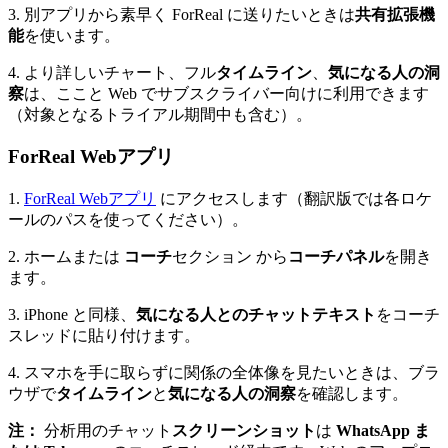
3. 別アプリから素早く ForReal に送りたいときは
共有拡張機
能
を使います。
4. より詳しいチャート、フル
タイムライン
、
気になる人の洞
察
は、ここと Web でサブスクライバー向けに利用できます
（対象となるトライアル期間中も含む）。
ForReal Webアプリ
1.
ForReal Webアプリ
にアクセスします（翻訳版では各ロケ
ールのパスを使ってください）。
2. ホームまたは
コーチ
セクション から
コーチパネル
を開き
ます。
3. iPhone と同様、
気になる人とのチャットテキスト
をコーチ
スレッドに貼り付けます。
4. スマホを手に取らずに関係の全体像を見たいときは、ブラ
ウザで
タイムライン
と
気になる人の洞察
を確認します。
注：
分析用のチャット
スクリーンショット
は
WhatsApp ま