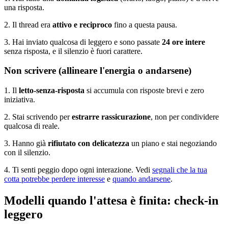
una risposta.
2. Il thread era
attivo e reciproco
fino a questa pausa.
3. Hai inviato qualcosa di leggero e sono passate
24 ore intere
senza risposta, e il silenzio è fuori carattere.
Non scrivere (allineare l'energia o andarsene)
1. Il
letto-senza-risposta
si accumula con risposte brevi e zero
iniziativa.
2. Stai scrivendo per
estrarre rassicurazione
, non per condividere
qualcosa di reale.
3. Hanno già
rifiutato con delicatezza
un piano e stai negoziando
con il silenzio.
4. Ti senti peggio dopo ogni interazione. Vedi
segnali che la tua
cotta potrebbe perdere interesse
e
quando andarsene
.
Modelli quando l'attesa è finita: check-in
leggero