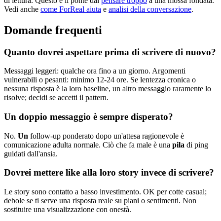
di lettura. Questo è il ponte dal
pensare troppo
a una mossa fondata.
Vedi anche
come ForReal aiuta
e
analisi della conversazione
.
Domande frequenti
Quanto dovrei aspettare prima di scrivere di nuovo?
Messaggi leggeri: qualche ora fino a un giorno. Argomenti
vulnerabili o pesanti: minimo 12-24 ore. Se lentezza cronica o
nessuna risposta è la loro baseline, un altro messaggio raramente lo
risolve; decidi se accetti il pattern.
Un doppio messaggio è sempre disperato?
No.
Un
follow-up ponderato dopo un'attesa ragionevole è
comunicazione adulta normale. Ciò che fa male è una
pila
di ping
guidati dall'ansia.
Dovrei mettere like alla loro story invece di scrivere?
Le story sono contatto a basso investimento. OK per cotte casual;
debole se ti serve una risposta reale su piani o sentimenti. Non
sostituire una visualizzazione con onestà.