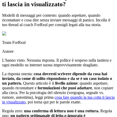
ti lascia in visualizzato?
Modelli di messaggi per contesto: quando aspettare, quando
ricontattare e cosa dire senza inviare messaggi di panico. Incolla il
tuo thread al coach ForReal per consigli legati alla tua storia.
Team ForReal
Autore
L'hanno visto. Nessuna risposta. Il pollice è sospeso sulla tastiera e
ogni modello su internet suona improvvisamente sbagliato.
La risposta onesta:
cosa dovresti scrivere dipende da cosa hai
inviato, da come di solito rispondono e da se è un caso isolato o
un pattern.
Questo articolo è il
livello azione
: quando aspettare,
quando ricontattare e
formulazioni che puoi adattare
, non copiare
alla cieca. Per la psicologia del silenzio (vergogna, segnale vs.
rumore, autostima), leggi prima
cosa fare quando la tua cotta ti lascia
in visualizzato
, poi torna qui per le parole esatte.
Regola zero:
una conferma di lettura non è una rottura.
Regola
uno:
un pattern settimanale di letto-e-ignorato è