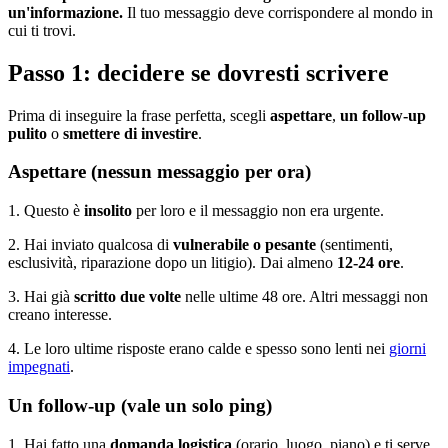
un'informazione.
Il tuo messaggio deve corrispondere al mondo in
cui ti trovi.
Passo 1: decidere se dovresti scrivere
Prima di inseguire la frase perfetta, scegli
aspettare
,
un follow-up
pulito
o
smettere di investire
.
Aspettare (nessun messaggio per ora)
1. Questo è
insolito
per loro e il messaggio non era urgente.
2. Hai inviato qualcosa di
vulnerabile o pesante
(sentimenti,
esclusività, riparazione dopo un litigio). Dai almeno
12-24 ore
.
3. Hai già
scritto due volte
nelle ultime 48 ore. Altri messaggi non
creano interesse.
4. Le loro ultime risposte erano calde e spesso sono lenti nei
giorni
impegnati
.
Un follow-up (vale un solo ping)
1. Hai fatto una
domanda logistica
(orario, luogo, piano) e ti serve