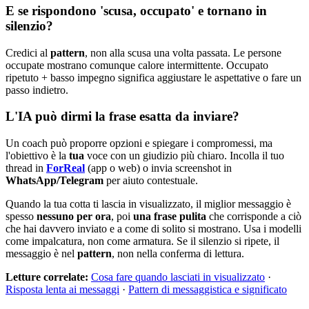
E se rispondono 'scusa, occupato' e tornano in
silenzio?
Credici al
pattern
, non alla scusa una volta passata. Le persone
occupate mostrano comunque calore intermittente. Occupato
ripetuto + basso impegno significa aggiustare le aspettative o fare un
passo indietro.
L'IA può dirmi la frase esatta da inviare?
Un coach può proporre opzioni e spiegare i compromessi, ma
l'obiettivo è la
tua
voce con un giudizio più chiaro. Incolla il tuo
thread in
ForReal
(app o web) o invia screenshot in
WhatsApp/Telegram
per aiuto contestuale.
Quando la tua cotta ti lascia in visualizzato, il miglior messaggio è
spesso
nessuno per ora
, poi
una frase pulita
che corrisponde a ciò
che hai davvero inviato e a come di solito si mostrano. Usa i modelli
come impalcatura, non come armatura. Se il silenzio si ripete, il
messaggio è nel
pattern
, non nella conferma di lettura.
Letture correlate:
Cosa fare quando lasciati in visualizzato
·
Risposta lenta ai messaggi
·
Pattern di messaggistica e significato