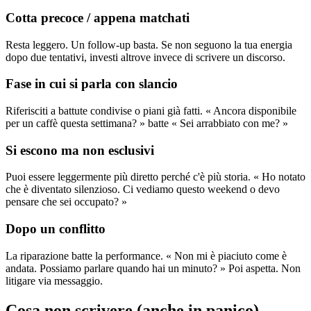
Cotta precoce / appena matchati
Resta leggero. Un follow-up basta. Se non seguono la tua energia
dopo due tentativi, investi altrove invece di scrivere un discorso.
Fase in cui si parla con slancio
Riferisciti a battute condivise o piani già fatti. « Ancora disponibile
per un caffè questa settimana? » batte « Sei arrabbiato con me? »
Si escono ma non esclusivi
Puoi essere leggermente più diretto perché c'è più storia. « Ho notato
che è diventato silenzioso. Ci vediamo questo weekend o devo
pensare che sei occupato? »
Dopo un conflitto
La riparazione batte la performance. « Non mi è piaciuto come è
andata. Possiamo parlare quando hai un minuto? » Poi aspetta. Non
litigare via messaggio.
Cosa non scrivere (anche in panico)