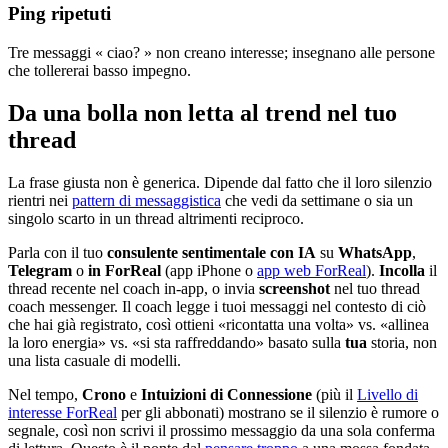
Ping ripetuti
Tre messaggi « ciao? » non creano interesse; insegnano alle persone
che tollererai basso impegno.
Da una bolla non letta al trend nel tuo
thread
La frase giusta non è generica. Dipende dal fatto che il loro silenzio
rientri nei
pattern di messaggistica
che vedi da settimane o sia un
singolo scarto in un thread altrimenti reciproco.
Parla con il tuo
consulente sentimentale con IA
su
WhatsApp
,
Telegram
o
in ForReal
(app iPhone o
app web ForReal
).
Incolla
il
thread recente nel coach in-app, o invia
screenshot
nel tuo thread
coach messenger. Il coach legge i tuoi messaggi nel contesto di ciò
che hai già registrato, così ottieni «ricontatta una volta» vs. «allinea
la loro energia» vs. «si sta raffreddando» basato sulla
tua
storia, non
una lista casuale di modelli.
Nel tempo,
Crono
e
Intuizioni di Connessione
(più il
Livello di
interesse ForReal
per gli abbonati) mostrano se il silenzio è rumore o
segnale, così non scrivi il prossimo messaggio da una sola conferma