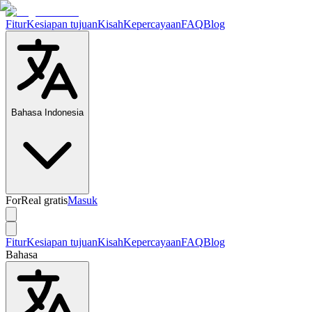
Fitur
Kesiapan tujuan
Kisah
Kepercayaan
FAQ
Blog
Bahasa Indonesia
ForReal gratis
Masuk
Fitur
Kesiapan tujuan
Kisah
Kepercayaan
FAQ
Blog
Bahasa