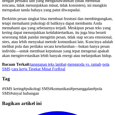
dengan perilaku lain yang mengkhawatirkan (tidak membuat
rencana, tidak menunjukkan minat, tidak konsisten), ini mungkin
merupakan tanda bahaya yang patut diwaspadai.
Berkirim pesan singkat bisa membuat frustrasi dan membingungkan,
tetapi memahami psikologi di baliknya dapat membantu Anda
memahami apa yang sebenarnya terjadi. Meskipun pesan teks yang
kering dapat menunjukkan ketidaktertarikan, itu juga bisa berarti
seseorang tidak pandai mengirim pesan, tidak siap secara emosional,
stres, atau lebih menyukai metode komunikasi lain. Kuncinya adalah
melihat pola dan perilaku secara keseluruhan—bukan hanya pesan
individu—untuk membuat keputusan yang tepat mengenai apakah
akan menginvestasikan lebih banyak energi atau melanjutkan hidup.
Bacaan Terkait:
tanggapan teks lambat
·
menggoda vs. ramah
·
pola
SMS
·
cara kerja Tingkat Minat ForReal
Tag
#
SMS kering
#
psikologi SMS
#
komunikasi
#
penanggalan
#
pola
SMS
#
sinyal hubungan
Bagikan artikel ini