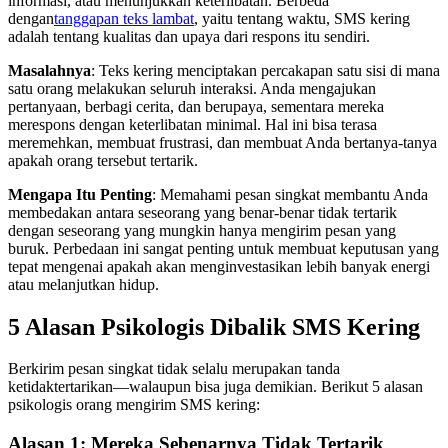
informasi, atau menunjukkan keterlibatan. Berbeda
dengan
tanggapan teks lambat
, yaitu tentang waktu, SMS kering
adalah tentang kualitas dan upaya dari respons itu sendiri.
Masalahnya
: Teks kering menciptakan percakapan satu sisi di mana
satu orang melakukan seluruh interaksi. Anda mengajukan
pertanyaan, berbagi cerita, dan berupaya, sementara mereka
merespons dengan keterlibatan minimal. Hal ini bisa terasa
meremehkan, membuat frustrasi, dan membuat Anda bertanya-tanya
apakah orang tersebut tertarik.
Mengapa Itu Penting
: Memahami pesan singkat membantu Anda
membedakan antara seseorang yang benar-benar tidak tertarik
dengan seseorang yang mungkin hanya mengirim pesan yang
buruk. Perbedaan ini sangat penting untuk membuat keputusan yang
tepat mengenai apakah akan menginvestasikan lebih banyak energi
atau melanjutkan hidup.
5 Alasan Psikologis Dibalik SMS Kering
Berkirim pesan singkat tidak selalu merupakan tanda
ketidaktertarikan—walaupun bisa juga demikian. Berikut 5 alasan
psikologis orang mengirim SMS kering:
Alasan 1: Mereka Sebenarnya Tidak Tertarik