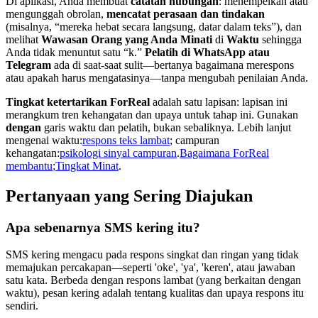
Di aplikasi, Anda membuat
catatan hubungan
: menempelkan atau
mengunggah obrolan,
mencatat perasaan dan tindakan
(misalnya, “mereka hebat secara langsung, datar dalam teks”), dan
melihat
Wawasan Orang yang Anda Minati
di
Waktu
sehingga
Anda tidak menuntut satu “k.”
Pelatih di WhatsApp atau
Telegram
ada di saat-saat sulit—bertanya bagaimana merespons
atau apakah harus mengatasinya—tanpa mengubah penilaian Anda.
Tingkat ketertarikan ForReal
adalah satu lapisan: lapisan ini
merangkum tren kehangatan dan upaya untuk tahap ini. Gunakan
dengan
garis waktu dan pelatih, bukan sebaliknya. Lebih lanjut
mengenai waktu:
respons teks lambat
; campuran
kehangatan:
psikologi sinyal campuran
.
Bagaimana ForReal
membantu
;
Tingkat Minat
.
Pertanyaan yang Sering Diajukan
Apa sebenarnya SMS kering itu?
SMS kering mengacu pada respons singkat dan ringan yang tidak
memajukan percakapan—seperti 'oke', 'ya', 'keren', atau jawaban
satu kata. Berbeda dengan respons lambat (yang berkaitan dengan
waktu), pesan kering adalah tentang kualitas dan upaya respons itu
sendiri.