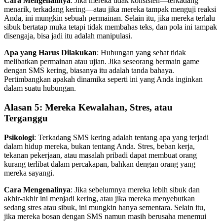
Cara Mengenalinya
: Jika mereka tidak konsisten—terkadang
menarik, terkadang kering—atau jika mereka tampak menguji reaksi
Anda, ini mungkin sebuah permainan. Selain itu, jika mereka terlalu
sibuk bertatap muka tetapi tidak membahas teks, dan pola ini tampak
disengaja, bisa jadi itu adalah manipulasi.
Apa yang Harus Dilakukan
: Hubungan yang sehat tidak
melibatkan permainan atau ujian. Jika seseorang bermain game
dengan SMS kering, biasanya itu adalah tanda bahaya.
Pertimbangkan apakah dinamika seperti ini yang Anda inginkan
dalam suatu hubungan.
Alasan 5: Mereka Kewalahan, Stres, atau
Terganggu
Psikologi
: Terkadang SMS kering adalah tentang apa yang terjadi
dalam hidup mereka, bukan tentang Anda. Stres, beban kerja,
tekanan pekerjaan, atau masalah pribadi dapat membuat orang
kurang terlibat dalam percakapan, bahkan dengan orang yang
mereka sayangi.
Cara Mengenalinya
: Jika sebelumnya mereka lebih sibuk dan
akhir-akhir ini menjadi kering, atau jika mereka menyebutkan
sedang stres atau sibuk, ini mungkin hanya sementara. Selain itu,
jika mereka bosan dengan SMS namun masih berusaha menemui