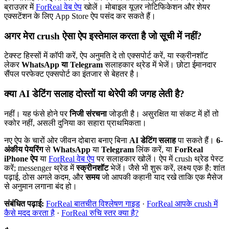
ब्राउज़र में
ForReal वेब ऐप
खोलें। मोबाइल यूज़र नोटिफिकेशन और शेयर
एक्सटेंशन के लिए App Store ऐप पसंद कर सकते हैं।
अगर मेरा crush ऐसा ऐप इस्तेमाल करता है जो सूची में नहीं?
टेक्स्ट हिस्सों में कॉपी करें, ऐप अनुमति दे तो एक्सपोर्ट करें, या स्क्रीनशॉट
लेकर
WhatsApp या Telegram
सलाहकार थ्रेड में भेजें। छोटा ईमानदार
सैंपल परफेक्ट एक्सपोर्ट का इंतजार से बेहतर है।
क्या AI डेटिंग सलाह दोस्तों या थेरेपी की जगह लेती है?
नहीं। यह फंसे होने पर
निजी संरचना
जोड़ती है। असुरक्षित या संकट में हों तो
स्कोर नहीं, असली दुनिया का सहारा प्राथमिकता।
नए ऐप के चारों ओर जीवन दोबारा बनाए बिना
AI डेटिंग सलाह
पा सकते हैं।
6-
अंकीय पेयरिंग
से
WhatsApp
या
Telegram
लिंक करें, या
ForReal
iPhone ऐप
या
ForReal वेब ऐप
पर सलाहकार खोलें। ऐप में crush थ्रेड पेस्ट
करें; messenger थ्रेड में
स्क्रीनशॉट
भेजें। जैसे भी शुरू करें, लक्ष्य एक है: शांत
पढ़ाई, ठोस अगले कदम, और
समय
जो आपकी कहानी याद रखे ताकि एक मैसेज
से अनुमान लगाना बंद हो।
संबंधित पढ़ाई:
ForReal बातचीत विश्लेषण गाइड
·
ForReal आपके crush में
कैसे मदद करता है
·
ForReal रुचि स्तर क्या है?