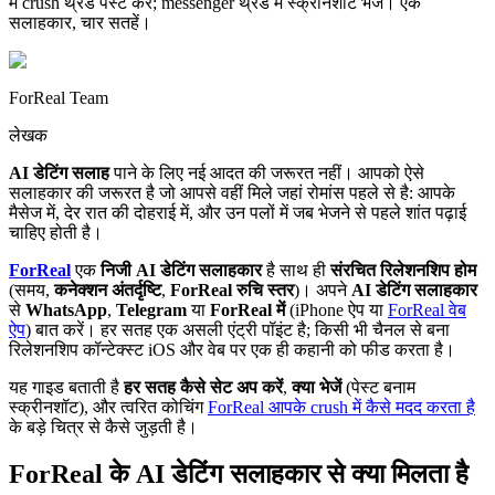
में crush थ्रेड पेस्ट करें; messenger थ्रेड में स्क्रीनशॉट भेजें। एक
सलाहकार, चार सतहें।
ForReal Team
लेखक
AI डेटिंग सलाह
पाने के लिए नई आदत की जरूरत नहीं। आपको ऐसे
सलाहकार की जरूरत है जो आपसे वहीं मिले जहां रोमांस पहले से है: आपके
मैसेज में, देर रात की दोहराई में, और उन पलों में जब भेजने से पहले शांत पढ़ाई
चाहिए होती है।
ForReal
एक
निजी AI डेटिंग सलाहकार
है साथ ही
संरचित रिलेशनशिप होम
(समय,
कनेक्शन अंतर्दृष्टि
,
ForReal रुचि स्तर
)। अपने
AI डेटिंग सलाहकार
से
WhatsApp
,
Telegram
या
ForReal में
(iPhone ऐप या
ForReal वेब
ऐप
) बात करें। हर सतह एक असली एंट्री पॉइंट है; किसी भी चैनल से बना
रिलेशनशिप कॉन्टेक्स्ट iOS और वेब पर एक ही कहानी को फीड करता है।
यह गाइड बताती है
हर सतह कैसे सेट अप करें
,
क्या भेजें
(पेस्ट बनाम
स्क्रीनशॉट), और त्वरित कोचिंग
ForReal आपके crush में कैसे मदद करता है
के बड़े चित्र से कैसे जुड़ती है।
ForReal के AI डेटिंग सलाहकार से क्या मिलता है