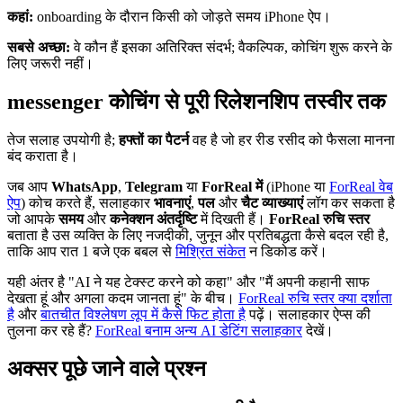
कहां:
onboarding के दौरान किसी को जोड़ते समय iPhone ऐप।
सबसे अच्छा:
वे कौन हैं इसका अतिरिक्त संदर्भ; वैकल्पिक, कोचिंग शुरू करने के
लिए जरूरी नहीं।
messenger कोचिंग से पूरी रिलेशनशिप तस्वीर तक
तेज सलाह उपयोगी है;
हफ्तों का पैटर्न
वह है जो हर रीड रसीद को फैसला मानना
बंद कराता है।
जब आप
WhatsApp
,
Telegram
या
ForReal में
(iPhone या
ForReal वेब
ऐप
) कोच करते हैं, सलाहकार
भावनाएं
,
पल
और
चैट व्याख्याएं
लॉग कर सकता है
जो आपके
समय
और
कनेक्शन अंतर्दृष्टि
में दिखती हैं।
ForReal रुचि स्तर
बताता है उस व्यक्ति के लिए नजदीकी, जुनून और प्रतिबद्धता कैसे बदल रही है,
ताकि आप रात 1 बजे एक बबल से
मिश्रित संकेत
न डिकोड करें।
यही अंतर है "AI ने यह टेक्स्ट करने को कहा" और "मैं अपनी कहानी साफ
देखता हूं और अगला कदम जानता हूं" के बीच।
ForReal रुचि स्तर क्या दर्शाता
है
और
बातचीत विश्लेषण लूप में कैसे फिट होता है
पढ़ें। सलाहकार ऐप्स की
तुलना कर रहे हैं?
ForReal बनाम अन्य AI डेटिंग सलाहकार
देखें।
अक्सर पूछे जाने वाले प्रश्न