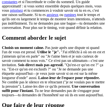
constantes
et si l'incertitude te coûte du sommeil. Un guide
approximatif : si vous sortez ensemble depuis quelques mois, vous
vous
priorisez
et tu commences à vouloir savoir où tu en es, c'est
une raison suffisante. Si tu es
anxieux
ou
rumines
tout le temps et
qu'ils ont eu largement le temps de montrer leurs intentions, n'attends
pas indéfiniment. Tu ne demandes pas une bague—tu demandes une
conversation. Pour plus sur le timing, voir quand définir la relation.
Comment aborder le sujet
Choisis un moment calme.
Pas juste après une dispute ni quand
l'un de vous est pressé.
Utilise le "je".
"J'ai réfléchi à où on en est et
j'aimerais qu'on en parle" ou "Je t'aime bien et je suis curieux de
savoir comment tu nous vois." Ce n'est pas un ultimatum—c'est une
invitation.
Sois direct mais pas agressif.
"Qu'est-ce qu'on est ?" ça
va. "Est-ce qu'on est exclusifs ?" ou "Je ne demande pas une
étiquette aujourd'hui—je veux juste savoir si on est sur la même
longueur d'onde" aussi.
Laisse-leur de l'espace pour répondre.
Ne comble pas le silence en te rétractant ("je ne voulais pas te mettre
la pression"). Laisse-les dire ce qu'ils pensent.
Une conversation
suffit pour l'instant.
Tu ne leur demandes pas de s'engager pour
toujours—tu demandes de l'honnêteté sur où ils en sont aujourd'hui.
Que faire de leur réponse