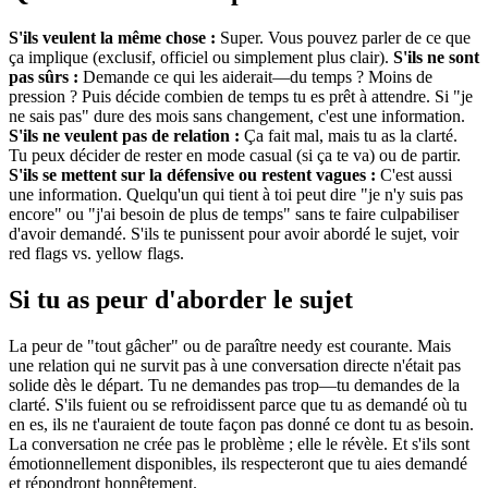
S'ils veulent la même chose :
Super. Vous pouvez parler de ce que
ça implique (exclusif, officiel ou simplement plus clair).
S'ils ne sont
pas sûrs :
Demande ce qui les aiderait—du temps ? Moins de
pression ? Puis décide combien de temps tu es prêt à attendre. Si "je
ne sais pas" dure des mois sans changement, c'est une information.
S'ils ne veulent pas de relation :
Ça fait mal, mais tu as la clarté.
Tu peux décider de rester en mode casual (si ça te va) ou de partir.
S'ils se mettent sur la défensive ou restent vagues :
C'est aussi
une information. Quelqu'un qui tient à toi peut dire "je n'y suis pas
encore" ou "j'ai besoin de plus de temps" sans te faire culpabiliser
d'avoir demandé. S'ils te punissent pour avoir abordé le sujet, voir
red flags vs. yellow flags.
Si tu as peur d'aborder le sujet
La peur de "tout gâcher" ou de paraître needy est courante. Mais
une relation qui ne survit pas à une conversation directe n'était pas
solide dès le départ. Tu ne demandes pas trop—tu demandes de la
clarté. S'ils fuient ou se refroidissent parce que tu as demandé où tu
en es, ils ne t'auraient de toute façon pas donné ce dont tu as besoin.
La conversation ne crée pas le problème ; elle le révèle. Et s'ils sont
émotionnellement disponibles, ils respecteront que tu aies demandé
et répondront honnêtement.