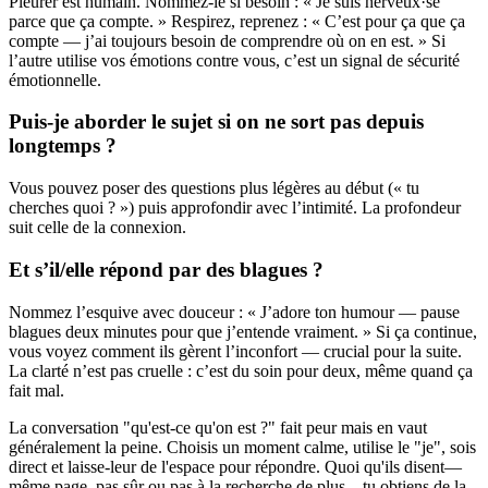
Pleurer est humain. Nommez-le si besoin : « Je suis nerveux·se
parce que ça compte. » Respirez, reprenez : « C’est pour ça que ça
compte — j’ai toujours besoin de comprendre où on en est. » Si
l’autre utilise vos émotions contre vous, c’est un signal de sécurité
émotionnelle.
Puis-je aborder le sujet si on ne sort pas depuis
longtemps ?
Vous pouvez poser des questions plus légères au début (« tu
cherches quoi ? ») puis approfondir avec l’intimité. La profondeur
suit celle de la connexion.
Et s’il/elle répond par des blagues ?
Nommez l’esquive avec douceur : « J’adore ton humour — pause
blagues deux minutes pour que j’entende vraiment. » Si ça continue,
vous voyez comment ils gèrent l’inconfort — crucial pour la suite.
La clarté n’est pas cruelle : c’est du soin pour deux, même quand ça
fait mal.
La conversation "qu'est-ce qu'on est ?" fait peur mais en vaut
généralement la peine. Choisis un moment calme, utilise le "je", sois
direct et laisse-leur de l'espace pour répondre. Quoi qu'ils disent—
même page, pas sûr ou pas à la recherche de plus—tu obtiens de la