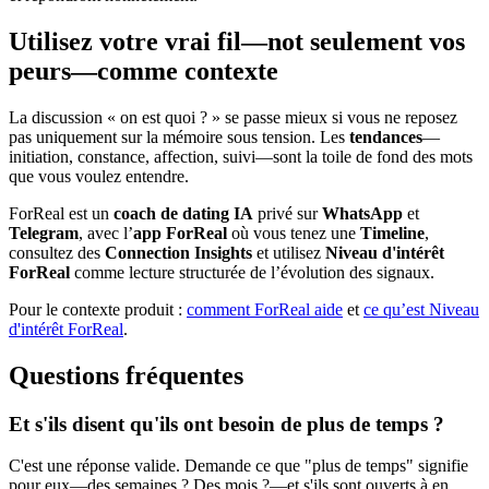
Utilisez votre vrai fil—not seulement vos
peurs—comme contexte
La discussion « on est quoi ? » se passe mieux si vous ne reposez
pas uniquement sur la mémoire sous tension. Les
tendances
—
initiation, constance, affection, suivi—sont la toile de fond des mots
que vous voulez entendre.
ForReal est un
coach de dating IA
privé sur
WhatsApp
et
Telegram
, avec l’
app ForReal
où vous tenez une
Timeline
,
consultez des
Connection Insights
et utilisez
Niveau d'intérêt
ForReal
comme lecture structurée de l’évolution des signaux.
Pour le contexte produit :
comment ForReal aide
et
ce qu’est Niveau
d'intérêt ForReal
.
Questions fréquentes
Et s'ils disent qu'ils ont besoin de plus de temps ?
C'est une réponse valide. Demande ce que "plus de temps" signifie
pour eux—des semaines ? Des mois ?—et s'ils sont ouverts à en