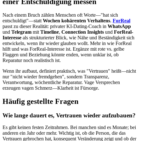
einer Entschuldigung messen
Nach einem Bruch zählen Menschen oft Worte—"hat sich
entschuldigt"—statt
Wochen kohärenten Verhaltens
.
ForReal
passt zu dieser Realität: privater KI-Dating-Coach in
WhatsApp
und
Telegram
mit
Timeline
,
Connection Insights
und
ForReal-
Interesse
als strukturierter Blick, wie Nähe und Beständigkeit sich
entwickeln, wenn ihr wieder glauben wollt. Mehr in wie ForReal
hilft und was ForReal-Interesse ist. Ergänze mit rote vs. gelbe
Flaggen und Beziehung könnte enden, wenn unklar ist, ob
Reparatur noch realistisch ist.
Wenn ihr aufbaut, definiert praktisch, was "Vertrauen" heißt—nicht
nur "nicht wieder fremdgehen", sondern Transparenz,
Verantwortung, wöchentliche Reparatur. Vage Versprechen
erzeugen vagen Schmerz—Klarheit ist Fürsorge.
Häufig gestellte Fragen
Wie lange dauert es, Vertrauen wieder aufzubauen?
Es gibt keinen festen Zeitrahmen. Bei manchen sind es Monate; bei
anderen ein Jahr oder mehr. Wichtig ist, ob die Person, die das
Vertrauen gebrochen hat, konsequent Veränderung zeigt und ob der