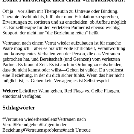
Oft ja—vor allem mit Therapeut:in zu Untreue oder Bindung.
Therapie löscht nichts, hilft aber ohne Eskalation zu sprechen,
Erwartungen zu sortieren und zu entscheiden, ob Aufbau möglich
ist. Einzeltherapie für den verletzten Partner ist ebenso wichtig—
Support, der nicht nur "die Beziehung retten" heißt.
Vertrauen nach einem Verrat wieder aufzubauen ist für manche
Paare möglich—aber es braucht volle Ehrlichkeit, Verantwortung
und konsequentes Verhalten von der Person, die das Vertrauen
gebrochen hat, und Bereitschaft (und Grenzen) vom verletzten
Partner. Es braucht Zeit. Es ist auch in Ordnung zu entscheiden,
dass du nicht kannst oder willst—Gehen ist valide. Du verdienst
eine Beziehung, in der du dich sicher fühlst. Wenn das hier nicht
möglich ist, ist Gehen kein Versagen; es ist Selbstrespekt.
Weitere Lektüre:
Wann gehen, Red Flags vs. Gelbe Flaggen,
emotional verfügbar.
Schlagwörter
#
Vertrauen wiederherstellen
#
Vertrauen nach
Verrat
#
Fremdgehen
#
Lügen in der
Beziehung
#
Vertrauensprobleme
#
nach Untreue