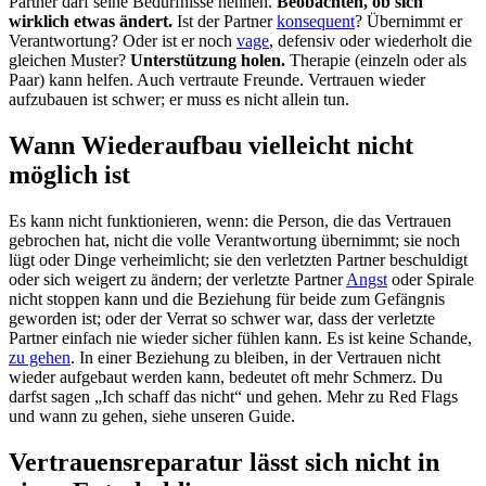
Partner darf seine Bedürfnisse nennen.
Beobachten, ob sich
wirklich etwas ändert.
Ist der Partner
konsequent
? Übernimmt er
Verantwortung? Oder ist er noch
vage
, defensiv oder wiederholt die
gleichen Muster?
Unterstützung holen.
Therapie (einzeln oder als
Paar) kann helfen. Auch vertraute Freunde. Vertrauen wieder
aufzubauen ist schwer; er muss es nicht allein tun.
Wann Wiederaufbau vielleicht nicht
möglich ist
Es kann nicht funktionieren, wenn: die Person, die das Vertrauen
gebrochen hat, nicht die volle Verantwortung übernimmt; sie noch
lügt oder Dinge verheimlicht; sie den verletzten Partner beschuldigt
oder sich weigert zu ändern; der verletzte Partner
Angst
oder Spirale
nicht stoppen kann und die Beziehung für beide zum Gefängnis
geworden ist; oder der Verrat so schwer war, dass der verletzte
Partner einfach nie wieder sicher fühlen kann. Es ist keine Schande,
zu gehen
. In einer Beziehung zu bleiben, in der Vertrauen nicht
wieder aufgebaut werden kann, bedeutet oft mehr Schmerz. Du
darfst sagen „Ich schaff das nicht“ und gehen. Mehr zu Red Flags
und wann zu gehen, siehe unseren Guide.
Vertrauensreparatur lässt sich nicht in