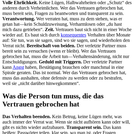
Volle Ehrlichkeit.
Keine Lügen, Halbwahrheiten oder „Schutz“ des
anderen durch Verheimlichen. Wer das Vertrauen gebrochen hat,
muss bereit sein, Fragen zu beantworten und transparent zu sein.
Verantwortung.
Wer verraten hat, muss zu dem stehen, was er
getan hat—kein Schuldzuweisung, Verharmlosen oder „du hast
mich dazu getrieben“.
Zeit.
Vertrauen baut sich nicht in einer Woche
wieder auf. Es baut sich durch
konsequentes
Verhalten über Monate
auf: Sie tun, was sie sagen, sind wo sie sagen, und wiederholen den
Verrat nicht.
Bereitschaft von beiden.
Der verletzte Partner muss
bereit sein zu versuchen (wenn er bleibt). Wer das Vertrauen
gebrochen hat, muss die Arbeit tun—Verhaltensänderung, nicht nur
Entschuldigungen.
Geduld mit Triggern.
Der verletzte Partner
kann
Angst
haben, Bestätigung brauchen oder manchmal in eine
Spirale geraten. Das ist normal. Wer das Vertrauen gebrochen hat,
muss das aushalten, ohne defensiv zu werden oder zu bestrafen,
weil sie „nicht darüber hinwegkommen“.
Was die Person tun muss, die das
Vertrauen gebrochen hat
Das Verhalten beenden.
Kein Betrug, keine Lügen mehr, was
auch immer der Verrat war. Wenn sie nicht aufhören kann oder will,
gibt es nichts wieder aufzubauen.
Transparent sein.
Das kann
heißen: Passwörter teilen, klar sein, wo man ist, oder Fragen